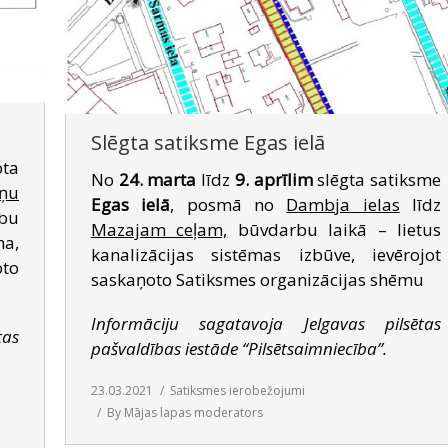
Slēgta satiksme Egas ielā
ota
No
24. marta
līdz
9. aprīlim
slēgta satiksme
iņu
Egas ielā
, posmā no
Dambja ielas
līdz
rbu
Mazajam ceļam,
būvdarbu laikā – lietus
na,
kanalizācijas sistēmas izbūve, ievērojot
oto
saskaņoto Satiksmes organizācijas shēmu
Informāciju sagatavoja Jelgavas pilsētas
tas
pašvaldības iestāde “Pilsētsaimniecība”.
23.03.2021
Satiksmes ierobežojumi
By
Mājas lapas moderators