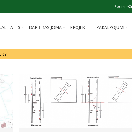
Šodien vār
UALITĀTES
DARBĪBAS JOMA
PROJEKTI
PAKALPOJUMI
e 68)