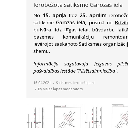
Ierobežota satiksme Garozas ielā
No
15. aprīļa
līdz
25. aprīlim
ierobež
satiksme
Garozas ielā
, posmā no
Brīvī
bulvāra
līdz
Rīgas ielai,
būvdarbu laikā
pazemes komunikāciju remontdarb
ievērojot saskaņoto Satiksmes organizāci
shēmu.
Informāciju sagatavoja Jelgavas pilsē
pašvaldības iestāde “Pilsētsaimniecība”.
15.04.2021
Satiksmes ierobežojumi
By
Mājas lapas moderators