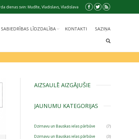
da dienas svin: Mudīte, Vladislavs, Vladislava
SABIEDRĪBAS LĪDZDALĪBA
KONTAKTI
SAZIŅA
AIZSAULĒ AIZGĀJUŠIE
JAUNUMU KATEGORIJAS
Dzirnavu un Bauskas ielas pārbūve
(7)
Dzirnavu un Bauskas ielas pārbūve
(3)