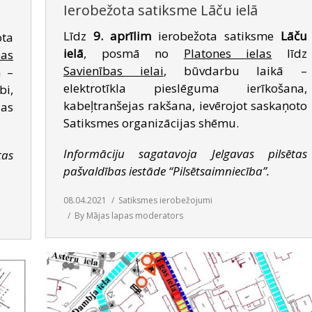
Ierobežota satiksme Lāču ielā
Līdz
9. aprīlim
ierobežota satiksme
Lāču
ota
ielā
, posmā no
Platones ielas
līdz
bas
Savienības ielai
, būvdarbu laikā –
 –
elektrotīkla pieslēguma ierīkošana,
i,
kabeļtranšejas rakšana, ievērojot saskaņoto
jas
Satiksmes organizācijas shēmu.
Informāciju sagatavoja Jelgavas pilsētas
tas
pašvaldības iestāde “Pilsētsaimniecība”.
08.04.2021
Satiksmes ierobežojumi
By
Mājas lapas moderators