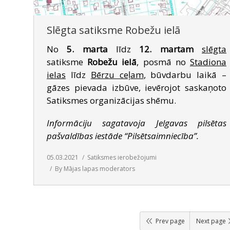
Slēgta satiksme Robežu ielā
No
5. marta
līdz
12. martam
slēgta
satiksme
Robežu ielā
, posmā no
Stadiona
ielas
līdz
Bērzu ceļam
, būvdarbu laikā –
gāzes pievada izbūve, ievērojot saskaņoto
Satiksmes organizācijas shēmu.
Informāciju sagatavoja Jelgavas pilsētas
pašvaldības iestāde “Pilsētsaimniecība”.
05.03.2021
Satiksmes ierobežojumi
By
Mājas lapas moderators
Prev page
Next page