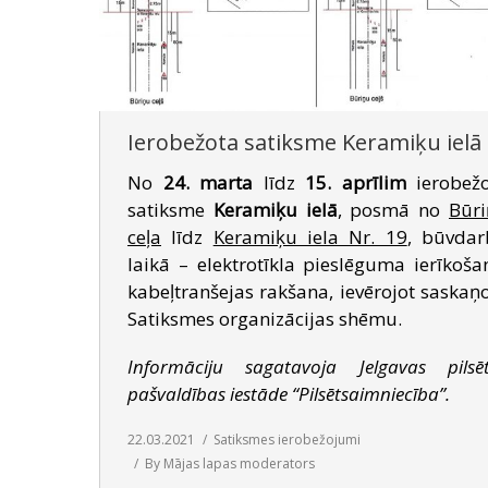
Ierobežota satiksme Keramiķu ielā
No
24. marta
līdz
15. aprīlim
ierobež
satiksme
Keramiķu ielā
, posmā no
Būr
ceļa
līdz
Keramiķu iela Nr. 19
, būvda
laikā – elektrotīkla pieslēguma ierīkoša
kabeļtranšejas rakšana, ievērojot saskaņ
Satiksmes organizācijas shēmu.
Informāciju sagatavoja Jelgavas pilsē
pašvaldības iestāde “Pilsētsaimniecība”.
22.03.2021
Satiksmes ierobežojumi
By
Mājas lapas moderators