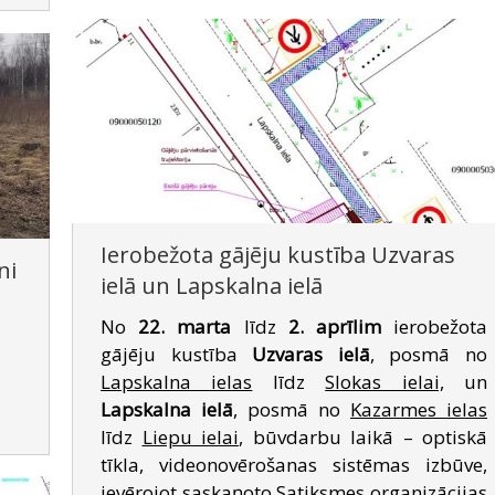
Ierobežota gājēju kustība Uzvaras
ni
ielā un Lapskalna ielā
No
22. marta
līdz
2. aprīlim
ierobežota
gājēju kustība
Uzvaras ielā
, posmā no
Lapskalna ielas
līdz
Slokas ielai,
un
Lapskalna ielā
, posmā no
Kazarmes ielas
līdz
Liepu ielai
, būvdarbu laikā – optiskā
tīkla, videonovērošanas sistēmas izbūve,
ievērojot saskaņoto Satiksmes organizācijas