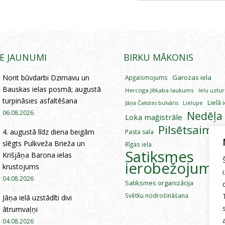
IE JAUNUMI
BIRKU MĀKONIS
Norit būvdarbi Dzirnavu un
Garozas iela
Apgaismojums
Bauskas ielas posmā; augustā
Hercoga Jēkaba laukums
Ielu uztu
turpināsies asfaltēšana
Lielā 
Lielupe
Jāņa Čakstes bulvāris
06.08.2026
Nedēļa
Loka maģistrāle
Pilsētsaimni
4. augustā līdz diena beigām
Pasta sala
slēgts Pulkveža Brieža un
Rīgas iela
Satiksmes
Krišjāņa Barona ielas
ierobežojumi
krustojums
04.08.2026
Satiksmes organizācija
Svētku nodrošināšana
Jāņa ielā uzstādīti divi
ātrumvaļņi
04.08.2026