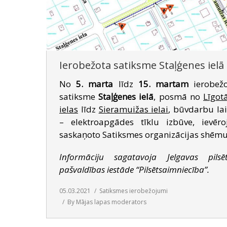
Ierobežota satiksme Staļģenes ielā
No
5. marta
līdz
15. martam
ierobežo
satiksme
Staļģenes ielā
, posmā no
Līgot
ielas
līdz
Sieramuižas ielai
, būvdarbu la
– elektroapgādes tīklu izbūve, ievēro
saskaņoto Satiksmes organizācijas shēmu
Informāciju sagatavoja Jelgavas pilsē
pašvaldības iestāde “Pilsētsaimniecība”.
05.03.2021
Satiksmes ierobežojumi
By
Mājas lapas moderators