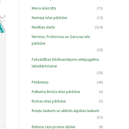
Miera ielas tilts
(15)
Nameja ielas pārbūve
(10)
Nedēļas darbi
(324)
Neretas, Prohorova un Garozas ielu
pārbūve
(39)
Pašvaldības līdzfinansējums iekšpagalmu
labiekārtošanai
(26)
Peldvietas
(46)
Pulkveža Brieža ielas pārbūve
(6)
Romas ielas pārbūve
(5)
Rotaļu laukumi un aktīvās atpūtas laukumi
(53)
Rubeņu ceļa posma izbūve
(6)