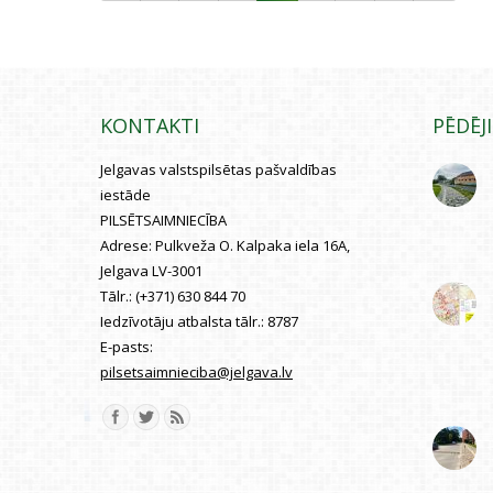
KONTAKTI
PĒDĒJ
Jelgavas valstspilsētas pašvaldības
iestāde
PILSĒTSAIMNIECĪBA
Adrese:
Pulkveža O. Kalpaka iela 16A,
Jelgava LV-3001
Tālr.:
(+371) 630 844 70
Iedzīvotāju atbalsta tālr.:
8787
E-pasts:
pilsetsaimnieciba@jelgava.lv
Find us on: