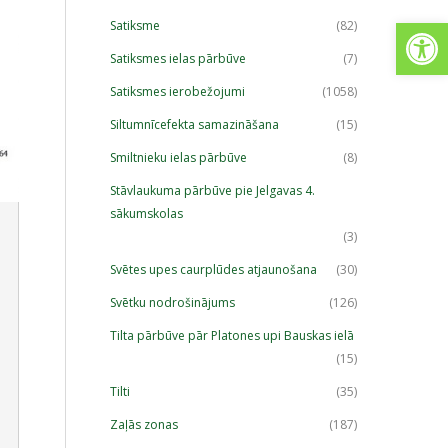
Open
Satiksme
(82)
Satiksmes ielas pārbūve
(7)
Satiksmes ierobežojumi
(1058)
Siltumnīcefekta samazināšana
(15)
Smiltnieku ielas pārbūve
(8)
Stāvlaukuma pārbūve pie Jelgavas 4.
sākumskolas
(3)
Svētes upes caurplūdes atjaunošana
(30)
Svētku nodrošinājums
(126)
Tilta pārbūve pār Platones upi Bauskas ielā
(15)
Tilti
(35)
Zaļās zonas
(187)