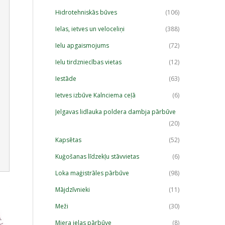
Hidrotehniskās būves
(106)
Ielas, ietves un veloceliņi
(388)
Ielu apgaismojums
(72)
Ielu tirdzniecības vietas
(12)
Iestāde
(63)
Ietves izbūve Kalnciema ceļā
(6)
Jelgavas lidlauka poldera dambja pārbūve
(20)
Kapsētas
(52)
Kuģošanas līdzekļu stāvvietas
(6)
Loka maģistrāles pārbūve
(98)
Mājdzīvnieki
(11)
Meži
(30)
Miera ielas pārbūve
(8)