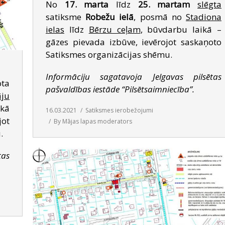
No
17. marta
līdz
25. martam
slēgta
satiksme
Robežu ielā
, posmā no
Stadiona
ielas
līdz
Bērzu ceļam
, būvdarbu laikā –
gāzes pievada izbūve, ievērojot saskaņoto
Satiksmes organizācijas shēmu.
Informāciju sagatavoja Jelgavas pilsētas
ta
pašvaldības iestāde “Pilsētsaimniecība”.
āju
ikā
16.03.2021
Satiksmes ierobežojumi
jot
By
Mājas lapas moderators
.
tas