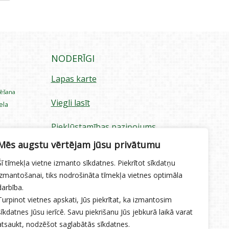
NODERĪGI
Lapas karte
rēšana
Viegli lasīt
iela
Piekļūstamības paziņojums
ecība
Mēs augstu vērtējam jūsu privātumu
Sīkdatņu izmantošana
Šī tīmekļa vietne izmanto sīkdatnes. Piekrītot sīkdatņu
Privātuma politika
izmantošanai, tiks nodrošināta tīmekļa vietnes optimāla
darbība.
Ētikas kodekss
Turpinot vietnes apskati, Jūs piekrītat, ka izmantosim
sīkdatnes Jūsu ierīcē. Savu piekrišanu Jūs jebkurā laikā varat
atsaukt, nodzēšot saglabātās sīkdatnes.