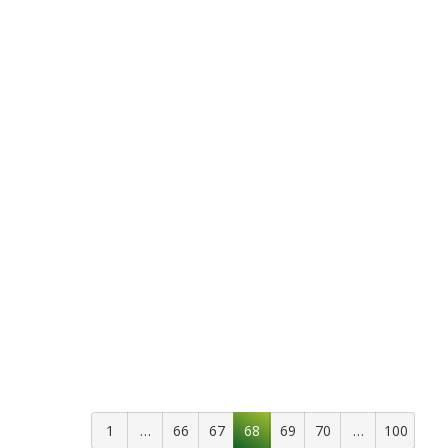
1
…
66
67
68
69
70
…
100