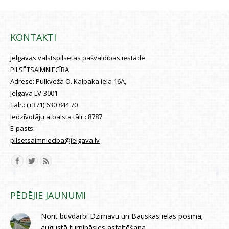
KONTAKTI
Jelgavas valstspilsētas pašvaldības iestāde
PILSĒTSAIMNIECĪBA
Adrese:
Pulkveža O. Kalpaka iela 16A,
Jelgava LV-3001
Tālr.:
(+371) 630 844 70
Iedzīvotāju atbalsta tālr.:
8787
E-pasts:
pilsetsaimnieciba@jelgava.lv
Find us on:
PĒDĒJIE JAUNUMI
Norit būvdarbi Dzirnavu un Bauskas ielas posmā;
augustā turpināsies asfaltēšana