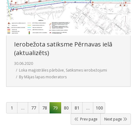
Ierobežota satiksme Pērnavas ielā
(aktualizēts)
30.06.2020
Loka maģistrāles pārbūve
,
Satiksmes ierobežojumi
By
Mājas lapas moderators
1
…
77
78
79
80
81
…
100
Prev page
Next page