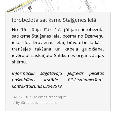
Ierobežota satiksme Staļģenes ielā
No 16. jūlija līdz 17. jūlijam ierobežota
satiksme Staļģenes ielā, posmā no Dzērveņu
ielas līdz Druvienas ielai, būvdarbu laikā –
tranšejas rakšana un kabeļa guldīšana,
ievērojot saskaņoto Satiksmes organizācijas
shēmu.
Informāciju sagatavoja Jelgavas pilsētas
pašvaldības iestāde “Pilsētsaimniecība”,
kontakttālrunis 63048619.
14.07.2020
Satiksmes ierobežojumi
By
Mājas lapas moderators