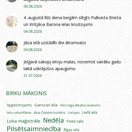
06.08.2026
4. augustā līdz diena beigām slēgts Pulkveža Brieža
un Krišjāņa Barona ielas krustojums
04.08.2026
Jāņa ielā uzstādīti divi ātrumvaļņi
04.08.2026
Jelgavā sakopj ietvju malas, noņemot vairāku gadu
laikā uzkrājušos apaugumu
31.07.2026
BIRKU MĀKONIS
Garozas iela
Apgaismojums
Hercoga Jēkaba laukums
Lielā iela
Ielu uzturēšana
Lielupe
Jāņa Čakstes bulvāris
Nedēļa
Loka maģistrāle
Pasta sala
Pilsētsaimniecība
Rīgas iela