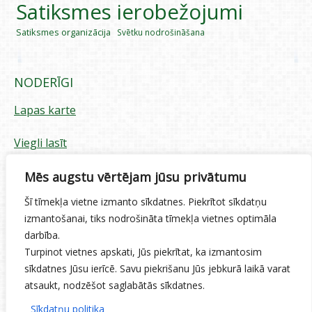
Satiksmes ierobežojumi
Satiksmes organizācija
Svētku nodrošināšana
NODERĪGI
Lapas karte
Viegli lasīt
Piekļūstamības paziņojums
Mēs augstu vērtējam jūsu privātumu
Šī tīmekļa vietne izmanto sīkdatnes. Piekrītot sīkdatņu
Sīkdatņu izmantošana
izmantošanai, tiks nodrošināta tīmekļa vietnes optimāla
darbība.
Privātuma politika
Turpinot vietnes apskati, Jūs piekrītat, ka izmantosim
sīkdatnes Jūsu ierīcē. Savu piekrišanu Jūs jebkurā laikā varat
Ētikas kodekss
atsaukt, nodzēšot saglabātās sīkdatnes.
Sīkdatņu politika