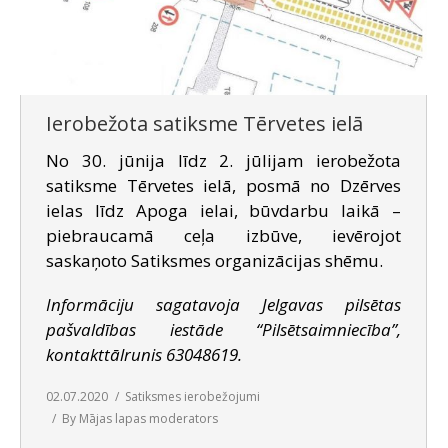
Ierobežota satiksme Tērvetes ielā
No 30. jūnija līdz 2. jūlijam ierobežota
satiksme Tērvetes ielā, posmā no Dzērves
ielas līdz Apoga ielai, būvdarbu laikā –
piebraucamā ceļa izbūve, ievērojot
saskaņoto Satiksmes organizācijas shēmu.
Informāciju sagatavoja Jelgavas pilsētas
pašvaldības iestāde “Pilsētsaimniecība”,
kontakttālrunis 63048619.
02.07.2020
Satiksmes ierobežojumi
By
Mājas lapas moderators