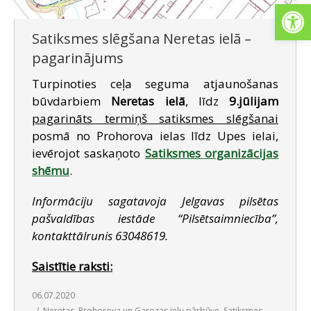
Open
Satiksmes slēgšana Neretas ielā –
pagarinājums
Turpinoties ceļa seguma atjaunošanas
būvdarbiem
Neretas ielā
, līdz
9.jūlijam
pagarināts termiņš satiksmes slēgšanai
posmā no Prohorova ielas līdz Upes ielai,
ievērojot saskaņoto
Satiksmes organizācijas
shēmu
.
Informāciju sagatavoja Jelgavas pilsētas
pašvaldības iestāde “Pilsētsaimniecība”,
kontakttālrunis 63048619.
Saistītie raksti:
06.07.2020
Neretas, Prohorova un Garozas ielu pārbūve
,
Satiksmes