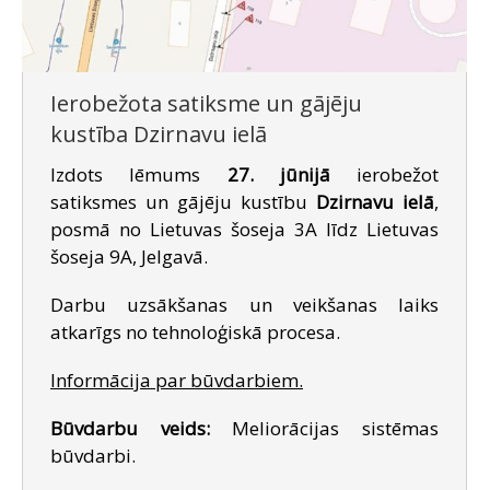
Ierobežota satiksme un gājēju
kustība Dzirnavu ielā
Izdots lēmums
27. jūnijā
ierobežot
satiksmes un gājēju kustību
Dzirnavu ielā
,
posmā no Lietuvas šoseja 3A līdz Lietuvas
šoseja 9A, Jelgavā.
Darbu uzsākšanas un veikšanas laiks
atkarīgs no tehnoloģiskā procesa.
Informācija par būvdarbiem.
Būvdarbu veids:
Meliorācijas sistēmas
būvdarbi.