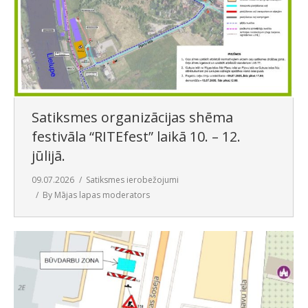
SAZIŅA
Satiksmes organizācijas shēma
festivāla “RITEfest” laikā 10. – 12.
jūlijā.
09.07.2026
Satiksmes ierobežojumi
By
Mājas lapas moderators