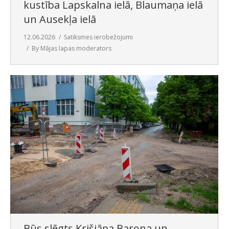
kustība Lapskalna ielā, Blaumaņa ielā
un Ausekļa ielā
12.06.2026
Satiksmes ierobežojumi
By
Mājas lapas moderators
Būs slēgts Krišjāņa Barona un