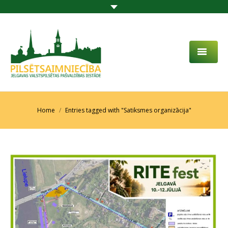
PAR MUMS
AKTUALITĀTES
You are here:
Home
Entries tagged with "Satiksmes organizācija"
DARBĪBAS JOMA
PROJEKTI
PAKALPOJUMI
SABIEDRĪBAS LĪDZDALĪBA
KONTAKTI