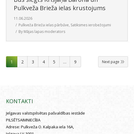
Pulkveža Brieža ielas krustojums
11.06.2026
Pulkveža Brieža ielas pārbūve
,
Satiksmes ierobežojumi
By
Mājas lapas moderators
1
2
3
4
5
…
9
Next page
KONTAKTI
Jelgavas valstspilsētas pašvaldības iestāde
PILSĒTSAIMNIECĪBA
Adrese:
Pulkveža O. Kalpaka iela 16A,
Jelgava LV-3001