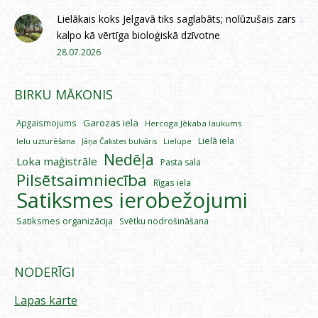
Lielākais koks Jelgavā tiks saglabāts; nolūzušais zars
kalpo kā vērtīga bioloģiskā dzīvotne
28.07.2026
BIRKU MĀKONIS
Garozas iela
Apgaismojums
Hercoga Jēkaba laukums
Lielā iela
Ielu uzturēšana
Lielupe
Jāņa Čakstes bulvāris
Nedēļa
Loka maģistrāle
Pasta sala
Pilsētsaimniecība
Rīgas iela
Satiksmes ierobežojumi
Satiksmes organizācija
Svētku nodrošināšana
NODERĪGI
Lapas karte