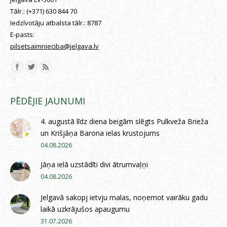
Tālr.:
(+371) 630 844 70
Iedzīvotāju atbalsta tālr.:
8787
E-pasts:
pilsetsaimnieciba@jelgava.lv
Find us on:
PĒDĒJIE JAUNUMI
4. augustā līdz diena beigām slēgts Pulkveža Brieža
un Krišjāņa Barona ielas krustojums
04.08.2026
Jāņa ielā uzstādīti divi ātrumvaļņi
04.08.2026
Jelgavā sakopj ietvju malas, noņemot vairāku gadu
laikā uzkrājušos apaugumu
31.07.2026