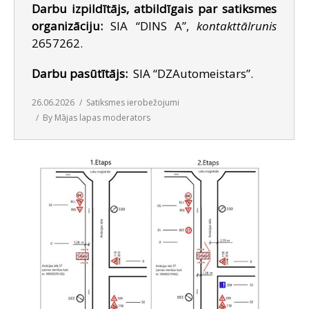
Darbu izpildītājs, atbildīgais par satiksmes
organizāciju:
SIA “DINS A”,
kontakttālrunis
2657262.
Darbu pasūtītājs:
SIA “DZAutomeistars”.
26.06.2026
Satiksmes ierobežojumi
By
Mājas lapas moderators