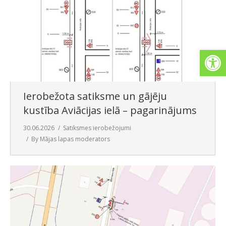
Open
Ierobežota satiksme un gājēju
kustība Aviācijas ielā – pagarinājums
30.06.2026
Satiksmes ierobežojumi
By
Mājas lapas moderators