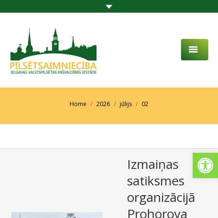
PAR MUMS
AKTUALITĀTES
You are here:
Home
2026
jūlijs
02
DARBĪBAS JOMA
PROJEKTI
Open
Izmaiņas
PAKALPOJUMI
satiksmes
SABIEDRĪBAS LĪDZDALĪBA
organizācijā
KONTAKTI
Prohorova