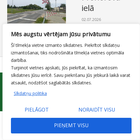
ielā
SAZIŅA
02.07.2026
Ielas, ietves un veloceliņi
,
Mēs augstu vērtējam jūsu privātumu
Satiksme
By
Mājas lapas
Šī tīmekļa vietne izmanto sīkdatnes. Piekrītot sīkdatņu
moderators
izmantošanai, tiks nodrošināta tīmekļa vietnes optimāla
darbība.
Turpinot vietnes apskati, Jūs piekrītat, ka izmantosim
sīkdatnes Jūsu ierīcē. Savu piekrišanu Jūs jebkurā laikā varat
atsaukt, nodzēšot saglabātās sīkdatnes.
Sīkdatņu politika
© 2015 Jelgavas valstspilsētas pašvaldības iestāde 'Pilsētsaimniecība'
PIELĀGOT
NORAIDĪT VISU
PIEŅEMT VISU