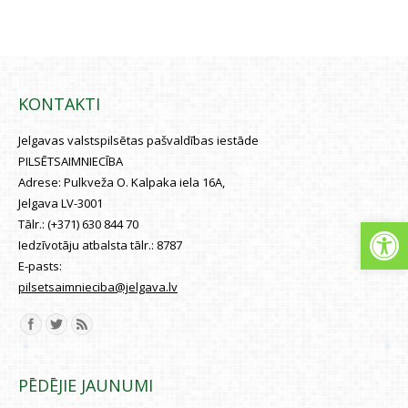
SAZIŅA
KONTAKTI
Jelgavas valstspilsētas pašvaldības iestāde
PILSĒTSAIMNIECĪBA
Adrese:
Pulkveža O. Kalpaka iela 16A,
Jelgava LV-3001
Open
Tālr.:
(+371) 630 844 70
Iedzīvotāju atbalsta tālr.:
8787
E-pasts:
pilsetsaimnieciba@jelgava.lv
Find us on:
PĒDĒJIE JAUNUMI