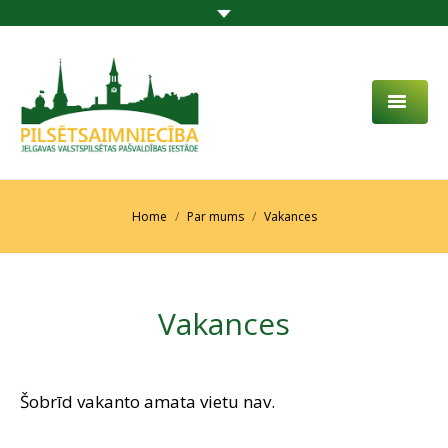
PAR MUMS
AKTUALITĀTES
You are here:
Home
Par mums
Vakances
DARBĪBAS JOMA
PROJEKTI
Vakances
PAKALPOJUMI
SABIEDRĪBAS LĪDZDALĪBA
Šobrīd vakanto amata vietu nav.
KONTAKTI