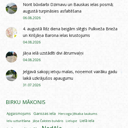
Norit būvdarbi Dzirnavu un Bauskas ielas posmā;
augustā turpināsies asfaltēšana
06.08.2026
4. augustā līdz diena beigām slēgts Pulkveža Brieža
un Krišjāņa Barona ielas krustojums
04.08.2026
Jāņa ielā uzstādīti divi ātrumvaļņi
04.08.2026
Jelgavā sakopj ietvju malas, noņemot vairāku gadu
laikā uzkrājušos apaugumu
31.07.2026
BIRKU MĀKONIS
Garozas iela
Apgaismojums
Hercoga Jēkaba laukums
Lielā iela
Ielu uzturēšana
Lielupe
Jāņa Čakstes bulvāris