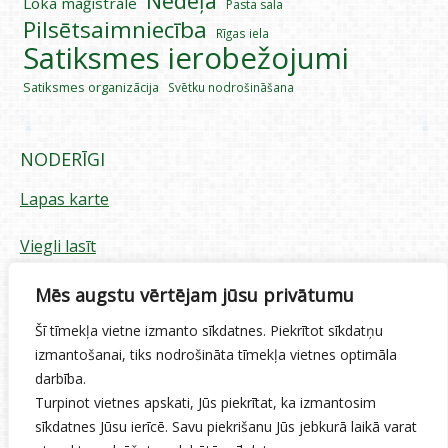
Nedēļa
Loka maģistrāle
Pasta sala
Pilsētsaimniecība
Rīgas iela
Satiksmes ierobežojumi
Satiksmes organizācija
Svētku nodrošināšana
NODERĪGI
Lapas karte
Viegli lasīt
Piekļūstamības paziņojums
Mēs augstu vērtējam jūsu privātumu
Šī tīmekļa vietne izmanto sīkdatnes. Piekrītot sīkdatņu
Sīkdatņu izmantošana
izmantošanai, tiks nodrošināta tīmekļa vietnes optimāla
darbība.
Privātuma politika
Turpinot vietnes apskati, Jūs piekrītat, ka izmantosim
sīkdatnes Jūsu ierīcē. Savu piekrišanu Jūs jebkurā laikā varat
Ētikas kodekss