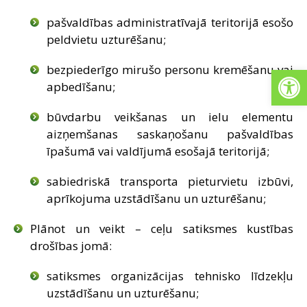
pašvaldības administratīvajā teritorijā esošo
peldvietu uzturēšanu;
Open
bezpiederīgo mirušo personu kremēšanu vai
apbedīšanu;
būvdarbu veikšanas un ielu elementu
aizņemšanas saskaņošanu pašvaldības
īpašumā vai valdījumā esošajā teritorijā;
sabiedriskā transporta pieturvietu izbūvi,
aprīkojuma uzstādīšanu un uzturēšanu;
Plānot un veikt – ceļu satiksmes kustības
drošības jomā:
satiksmes organizācijas tehnisko līdzekļu
uzstādīšanu un uzturēšanu;