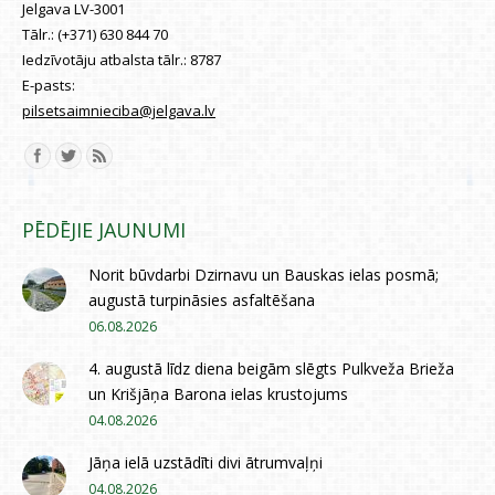
Jelgava LV-3001
Tālr.:
(+371) 630 844 70
Iedzīvotāju atbalsta tālr.:
8787
E-pasts:
pilsetsaimnieciba@jelgava.lv
Find us on:
PĒDĒJIE JAUNUMI
Norit būvdarbi Dzirnavu un Bauskas ielas posmā;
augustā turpināsies asfaltēšana
06.08.2026
4. augustā līdz diena beigām slēgts Pulkveža Brieža
un Krišjāņa Barona ielas krustojums
04.08.2026
Jāņa ielā uzstādīti divi ātrumvaļņi
04.08.2026