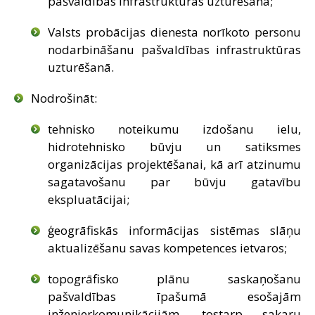
pašvaldības infrastruktūras uzturēšanā;
Valsts probācijas dienesta norīkoto personu
nodarbināšanu pašvaldības infrastruktūras
uzturēšanā.
Nodrošināt:
tehnisko noteikumu izdošanu ielu,
hidrotehnisko būvju un satiksmes
organizācijas projektēšanai, kā arī atzinumu
sagatavošanu par būvju gatavību
ekspluatācijai;
ģeogrāfiskās informācijas sistēmas slāņu
aktualizēšanu savas kompetences ietvaros;
topogrāfisko plānu saskaņošanu
pašvaldības īpašumā esošajām
inženierkomunikācijām, tostarp sakaru