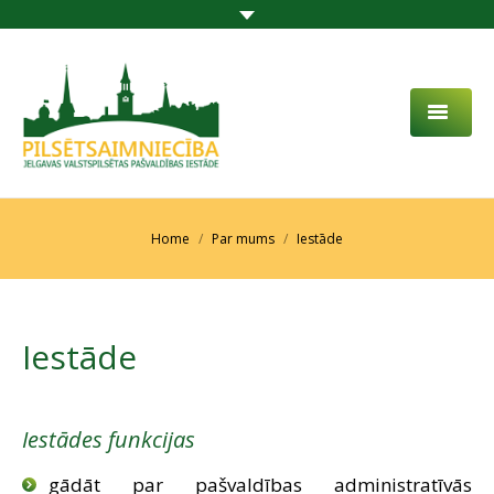
PAR MUMS
AKTUALITĀTES
You are here:
Home
Par mums
Iestāde
DARBĪBAS JOMA
PROJEKTI
Iestāde
PAKALPOJUMI
SABIEDRĪBAS LĪDZDALĪBA
Iestādes funkcijas
KONTAKTI
gādāt par pašvaldības administratīvās