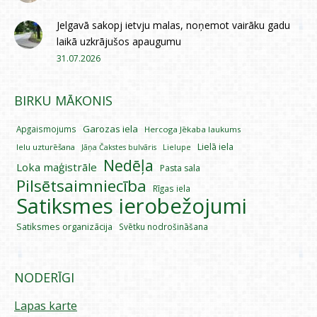
Jelgavā sakopj ietvju malas, noņemot vairāku gadu
laikā uzkrājušos apaugumu
31.07.2026
BIRKU MĀKONIS
Garozas iela
Apgaismojums
Hercoga Jēkaba laukums
Lielā iela
Ielu uzturēšana
Lielupe
Jāņa Čakstes bulvāris
Nedēļa
Loka maģistrāle
Pasta sala
Pilsētsaimniecība
Rīgas iela
Satiksmes ierobežojumi
Satiksmes organizācija
Svētku nodrošināšana
NODERĪGI
Lapas karte