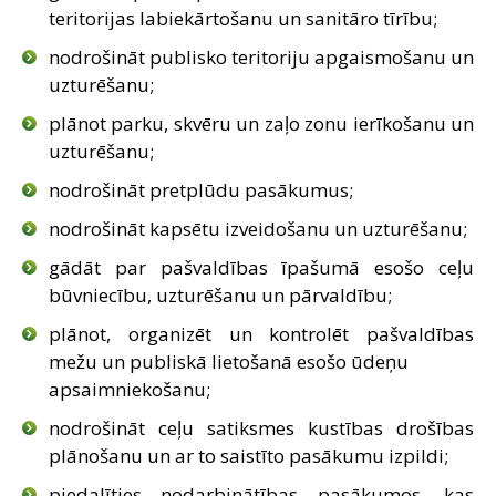
teritorijas labiekārtošanu un sanitāro tīrību;
SAZIŅA
nodrošināt publisko teritoriju apgaismošanu un
uzturēšanu;
plānot parku, skvēru un zaļo zonu ierīkošanu un
uzturēšanu;
nodrošināt pretplūdu pasākumus;
nodrošināt kapsētu izveidošanu un uzturēšanu;
gādāt par pašvaldības īpašumā esošo ceļu
būvniecību, uzturēšanu un pārvaldību;
plānot, organizēt un kontrolēt pašvaldības
mežu un publiskā lietošanā esošo ūdeņu
apsaimniekošanu;
nodrošināt ceļu satiksmes kustības drošības
plānošanu un ar to saistīto pasākumu izpildi;
piedalīties nodarbinātības pasākumos, kas