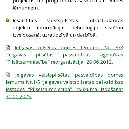
projektus un programmas saskaņā ar Domes
lēmumiem.
Iesaistīties valstspilsētas infrastruktūras
objektu informācijas tehnoloģiju sistēmu
izveidošanā, uzraudzībā un darbībā.
Jelgavas pilsētas domes lēmums Nr. 9/8
“Jelgavas pilsētas pašvaldības aģentūras
“Pilsētsaimniecība” reorganizācija” 28.06.2012.
Jelgavas valstspilsētas pašvaldības domes
lēmums Nr.1/5 “Jelgavas valstspilsētas pašvaldības
iestādes “Pilsētsaimniecība” nolikuma izdošana”
30.01.2025.