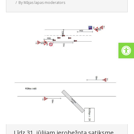
By
Mājas lapas moderators
Open
Līdz 31. jūlijam ierobežota satiksme