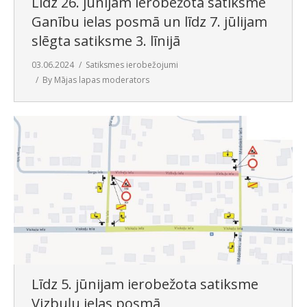
Līdz 26. jūnijam ierobežota satiksme
Ganību ielas posmā un līdz 7. jūlijam
slēgta satiksme 3. līnijā
03.06.2024
Satiksmes ierobežojumi
By
Mājas lapas moderators
Līdz 5. jūnijam ierobežota satiksme
Vizbuļu ielas posmā