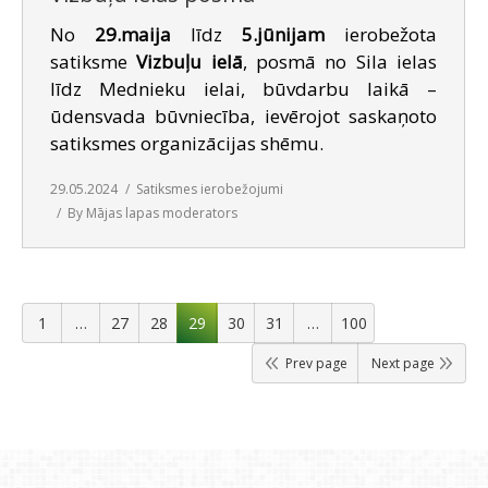
No
29.maija
līdz
5.jūnijam
ierobežota
satiksme
Vizbuļu ielā
, posmā no Sila ielas
līdz Mednieku ielai, būvdarbu laikā –
ūdensvada būvniecība, ievērojot saskaņoto
satiksmes organizācijas shēmu.
29.05.2024
Satiksmes ierobežojumi
By
Mājas lapas moderators
1
…
27
28
29
30
31
…
100
Prev page
Next page