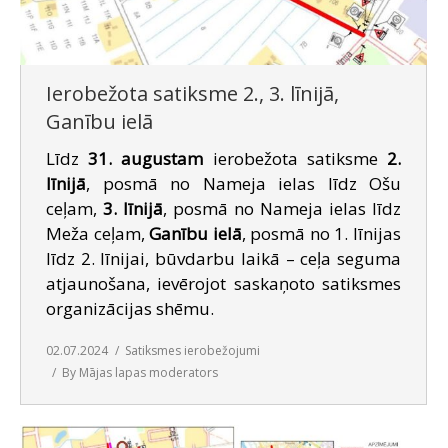
SAZIŅA
Ierobežota satiksme 2., 3. līnijā,
Ganību ielā
Līdz
31. augustam
ierobežota satiksme
2.
līnijā
, posmā no Nameja ielas līdz Ošu
ceļam,
3. līnijā
, posmā no Nameja ielas līdz
Meža ceļam,
Ganību ielā
, posmā no 1. līnijas
līdz 2. līnijai, būvdarbu laikā – ceļa seguma
atjaunošana, ievērojot saskaņoto satiksmes
organizācijas shēmu.
02.07.2024
Satiksmes ierobežojumi
By
Mājas lapas moderators