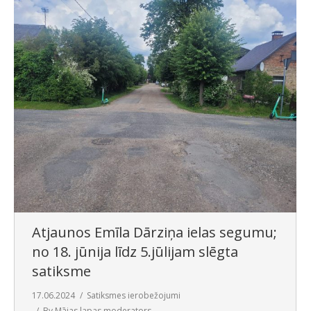
Atjaunos Emīla Dārziņa ielas segumu;
no 18. jūnija līdz 5.jūlijam slēgta
satiksme
17.06.2024
Satiksmes ierobežojumi
By
Mājas lapas moderators