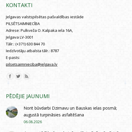
KONTAKTI
Jelgavas valstspilsētas pašvaldības iestāde
PILSĒTSAIMNIECĪBA
Adrese:
Pulkveža O. Kalpaka iela 16A,
Jelgava LV-3001
Tālr.:
(+371) 630 844 70
Iedzīvotāju atbalsta tālr.:
8787
E-pasts:
pilsetsaimnieciba@jelgava.lv
Find us on:
PĒDĒJIE JAUNUMI
Norit būvdarbi Dzirnavu un Bauskas ielas posmā;
augustā turpināsies asfaltēšana
06.08.2026