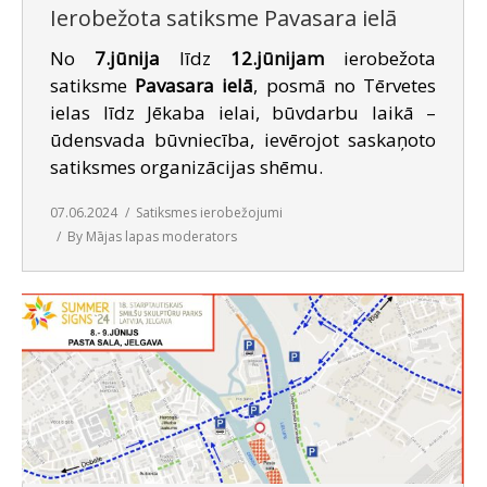
Ierobežota satiksme Pavasara ielā
No
7.jūnija
līdz
12.jūnijam
ierobežota
satiksme
Pavasara ielā
, posmā no Tērvetes
ielas līdz Jēkaba ielai, būvdarbu laikā –
ūdensvada būvniecība, ievērojot saskaņoto
satiksmes organizācijas shēmu.
07.06.2024
Satiksmes ierobežojumi
By
Mājas lapas moderators