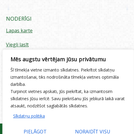
NODERĪGI
Lapas karte
Viegli lasīt
Piekļūstamības paziņojums
Mēs augstu vērtējam jūsu privātumu
Šī tīmekļa vietne izmanto sīkdatnes. Piekrītot sīkdatņu
Sīkdatņu izmantošana
izmantošanai, tiks nodrošināta tīmekļa vietnes optimāla
darbība.
Privātuma politika
Turpinot vietnes apskati, Jūs piekrītat, ka izmantosim
sīkdatnes Jūsu ierīcē. Savu piekrišanu Jūs jebkurā laikā varat
Ētikas kodekss
atsaukt, nodzēšot saglabātās sīkdatnes.
Sīkdatņu politika
PIELĀGOT
NORAIDĪT VISU