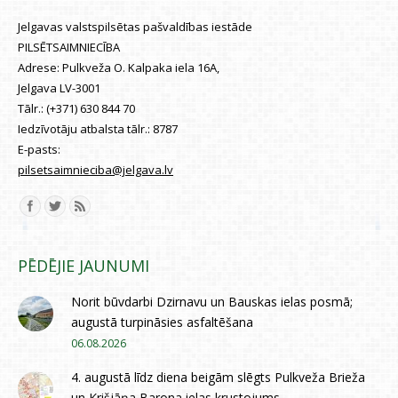
Jelgavas valstspilsētas pašvaldības iestāde
PILSĒTSAIMNIECĪBA
Adrese:
Pulkveža O. Kalpaka iela 16A,
Jelgava LV-3001
Tālr.:
(+371) 630 844 70
Iedzīvotāju atbalsta tālr.:
8787
E-pasts:
pilsetsaimnieciba@jelgava.lv
Find us on:
PĒDĒJIE JAUNUMI
Norit būvdarbi Dzirnavu un Bauskas ielas posmā;
augustā turpināsies asfaltēšana
06.08.2026
4. augustā līdz diena beigām slēgts Pulkveža Brieža
un Krišjāņa Barona ielas krustojums