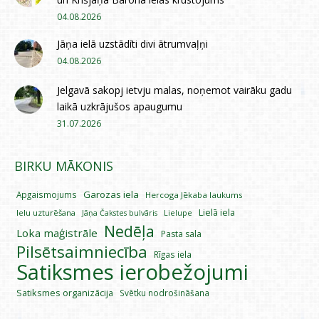
04.08.2026
Jāņa ielā uzstādīti divi ātrumvaļņi
04.08.2026
Jelgavā sakopj ietvju malas, noņemot vairāku gadu
laikā uzkrājušos apaugumu
31.07.2026
BIRKU MĀKONIS
Garozas iela
Apgaismojums
Hercoga Jēkaba laukums
Lielā iela
Ielu uzturēšana
Lielupe
Jāņa Čakstes bulvāris
Nedēļa
Loka maģistrāle
Pasta sala
Pilsētsaimniecība
Rīgas iela
Satiksmes ierobežojumi
Satiksmes organizācija
Svētku nodrošināšana