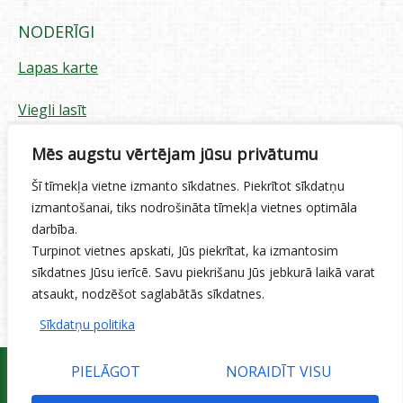
NODERĪGI
Lapas karte
Viegli lasīt
Piekļūstamības paziņojums
Mēs augstu vērtējam jūsu privātumu
Šī tīmekļa vietne izmanto sīkdatnes. Piekrītot sīkdatņu
Sīkdatņu izmantošana
izmantošanai, tiks nodrošināta tīmekļa vietnes optimāla
darbība.
Privātuma politika
Turpinot vietnes apskati, Jūs piekrītat, ka izmantosim
sīkdatnes Jūsu ierīcē. Savu piekrišanu Jūs jebkurā laikā varat
Ētikas kodekss
atsaukt, nodzēšot saglabātās sīkdatnes.
Sīkdatņu politika
PIELĀGOT
NORAIDĪT VISU