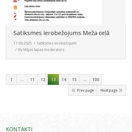
Satiksmes ierobežojums Meža ceļā
17.08.2025
Satiksmes ierobežojumi
By
Mājas lapas moderators
1
…
11
12
13
14
15
…
100
Prev page
Next page
KONTAKTI