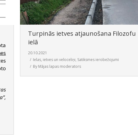
Turpinās ietves atjaunošana Filozofu
ielā
ota
es
20.10.2021
Ielas, ietves un veloceliņi
,
Satiksmes ierobežojumi
zes
By
Mājas lapas moderators
to
tas
a”,