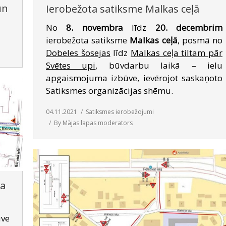
un
Ierobežota satiksme Malkas ceļā
No
8. novembra
līdz
20. decembrim
ierobežota satiksme
Malkas ceļā
, posmā no
Dobeles šosejas
līdz
Malkas ceļa tiltam pār
Svētes upi
, būvdarbu laikā – ielu
apgaismojuma izbūve, ievērojot saskaņoto
Satiksmes organizācijas shēmu.
04.11.2021
Satiksmes ierobežojumi
By
Mājas lapas moderators
ža
ūve