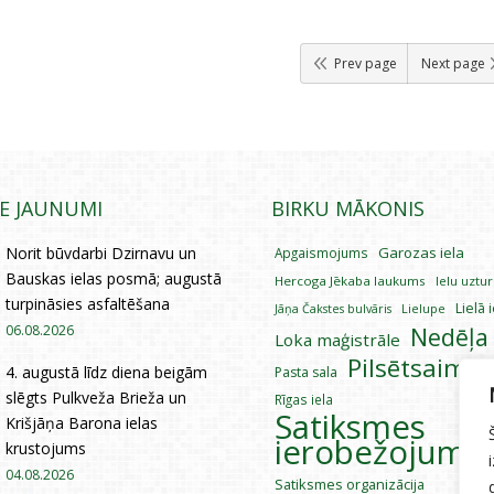
Prev page
Next page
IE JAUNUMI
BIRKU MĀKONIS
Norit būvdarbi Dzirnavu un
Garozas iela
Apgaismojums
Bauskas ielas posmā; augustā
Hercoga Jēkaba laukums
Ielu uztu
turpināsies asfaltēšana
Lielā 
Lielupe
Jāņa Čakstes bulvāris
06.08.2026
Nedēļa
Loka maģistrāle
Pilsētsaimni
4. augustā līdz diena beigām
Pasta sala
slēgts Pulkveža Brieža un
Rīgas iela
Satiksmes
Krišjāņa Barona ielas
ierobežojumi
krustojums
04.08.2026
Satiksmes organizācija