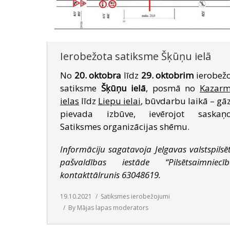
Ierobežota satiksme Šķūņu ielā
No
20. oktobra
līdz
29. oktobrim
ierobež
satiksme
Šķūņu ielā
, posmā no
Kazarm
ielas
līdz
Liepu ielai
, būvdarbu laikā – gā
pievada izbūve, ievērojot saskaņo
Satiksmes organizācijas shēmu.
Informāciju sagatavoja Jelgavas valstspilsē
pašvaldības iestāde “Pilsētsaimniecīb
kontakttālrunis 63048619.
19.10.2021
Satiksmes ierobežojumi
By
Mājas lapas moderators