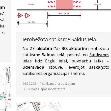
im
smā
avā
ikā
 7,
Ierobežota satiksme Saldus ielā
No
27. oktobra
līdz
30. oktobrim
ierobežota
satiksme
Saldus ielā
, posmā no
Satiksmes
ielas
līdz
Ērgļu ielai
, būvdarbu laikā –
ūdensvada izbūve, ievērojot saskaņoto
Satiksmes organizācijas shēmu.
26.10.2021
Satiksmes ierobežojumi
By
Mājas lapas moderators