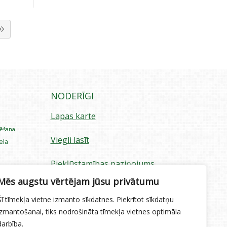
NODERĪGI
Lapas karte
rēšana
Viegli lasīt
iela
Piekļūstamības paziņojums
ecība
Mēs augstu vērtējam jūsu privātumu
Sīkdatņu izmantošana
Šī tīmekļa vietne izmanto sīkdatnes. Piekrītot sīkdatņu
Privātuma politika
izmantošanai, tiks nodrošināta tīmekļa vietnes optimāla
darbība.