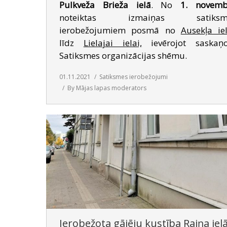
Pulkveža Brieža ielā
. No
1. novemb
noteiktas izmaiņas satiksm
ierobežojumiem posmā no
Ausekļa ie
līdz
Lielajai ielai,
ievērojot saskaņo
Satiksmes organizācijas shēmu.
01.11.2021
Satiksmes ierobežojumi
By
Mājas lapas moderators
Ierobežota gājēju kustība Raiņa iel