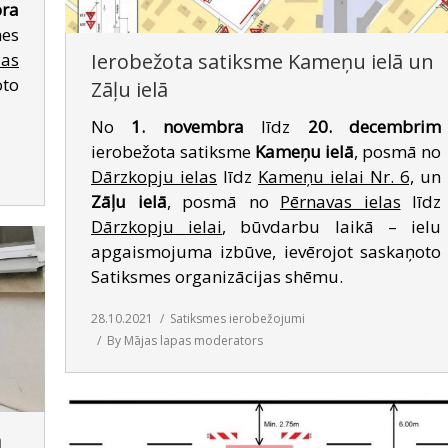
ra
es
Ierobežota satiksme Kameņu ielā un
las
to
Zāļu ielā
No
1. novembra
līdz
20. decembrim
ierobežota satiksme
Kameņu ielā
, posmā no
Dārzkopju ielas
līdz
Kameņu ielai Nr. 6,
un
Zāļu ielā
, posmā no
Pērnavas ielas
līdz
Dārzkopju ielai
, būvdarbu laikā – ielu
apgaismojuma izbūve, ievērojot saskaņoto
Satiksmes organizācijas shēmu.
28.10.2021
Satiksmes ierobežojumi
By
Mājas lapas moderators
ā