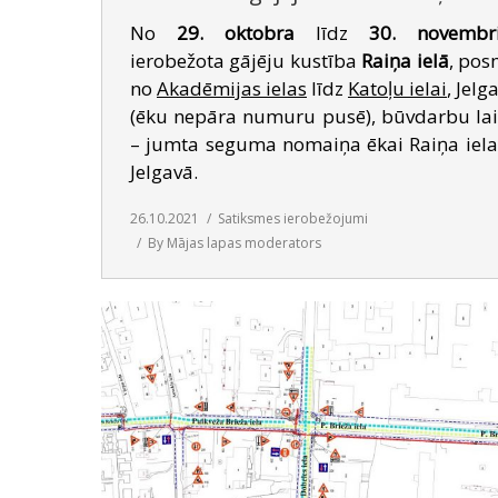
No
29. oktobra
līdz
30. novembr
ierobežota gājēju kustība
Raiņa ielā
, po
no
Akadēmijas ielas
līdz
Katoļu ielai
, Jelg
(ēku nepāra numuru pusē), būvdarbu la
– jumta seguma nomaiņa ēkai Raiņa iela
Jelgavā.
26.10.2021
Satiksmes ierobežojumi
By
Mājas lapas moderators