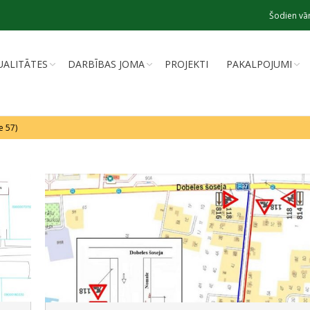
Šodien vār
UALITĀTES
DARBĪBAS JOMA
PROJEKTI
PAKALPOJUMI
e 57)