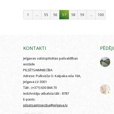
1
…
55
56
57
58
59
…
100
KONTAKTI
PĒDĒJ
Jelgavas valstspilsētas pašvaldības
iestāde
PILSĒTSAIMNIECĪBA
Adrese:
Pulkveža O. Kalpaka iela 16A,
Jelgava LV-3001
Tālr.:
(+371) 630 844 70
Iedzīvotāju atbalsta tālr.:
8787
E-pasts:
pilsetsaimnieciba@jelgava.lv