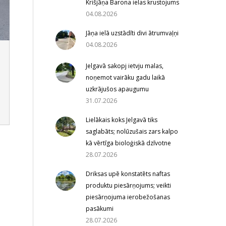
Krišjāņa Barona ielas krustojums
04.08.2026
Jāņa ielā uzstādīti divi ātrumvaļņi
04.08.2026
Jelgavā sakopj ietvju malas,
noņemot vairāku gadu laikā
uzkrājušos apaugumu
31.07.2026
Lielākais koks Jelgavā tiks
saglabāts; nolūzušais zars kalpo
kā vērtīga bioloģiskā dzīvotne
28.07.2026
Driksas upē konstatēts naftas
produktu piesārņojums; veikti
piesārņojuma ierobežošanas
pasākumi
28.07.2026