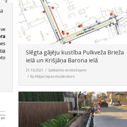
ža
ūve
bra
es
ona
Slēgta gājēju kustība Pulkveža Brieža
oto
ielā un Krišjāņa Barona ielā
21.10.2021
Satiksmes ierobežojumi
By
Mājas lapas moderators