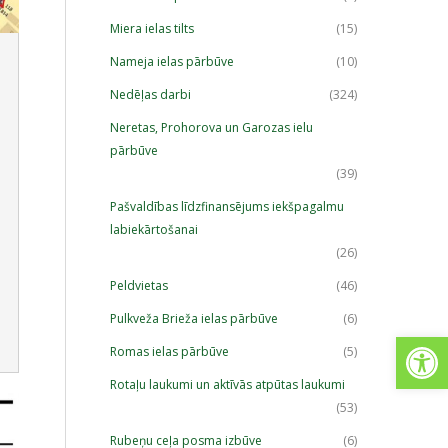
Miera ielas tilts
(15)
Nameja ielas pārbūve
(10)
Nedēļas darbi
(324)
Neretas, Prohorova un Garozas ielu
pārbūve
(39)
Pašvaldības līdzfinansējums iekšpagalmu
labiekārtošanai
(26)
Peldvietas
(46)
Pulkveža Brieža ielas pārbūve
(6)
Open
Romas ielas pārbūve
(5)
Rotaļu laukumi un aktīvās atpūtas laukumi
(53)
Rubeņu ceļa posma izbūve
(6)