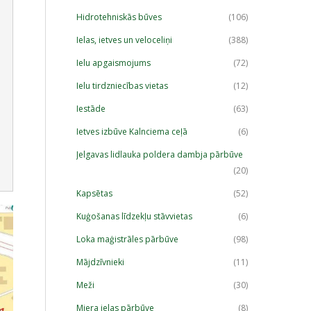
Hidrotehniskās būves
(106)
Ielas, ietves un veloceliņi
(388)
Ielu apgaismojums
(72)
Ielu tirdzniecības vietas
(12)
Iestāde
(63)
Ietves izbūve Kalnciema ceļā
(6)
Jelgavas lidlauka poldera dambja pārbūve
(20)
Kapsētas
(52)
Kuģošanas līdzekļu stāvvietas
(6)
Loka maģistrāles pārbūve
(98)
Mājdzīvnieki
(11)
Meži
(30)
Miera ielas pārbūve
(8)