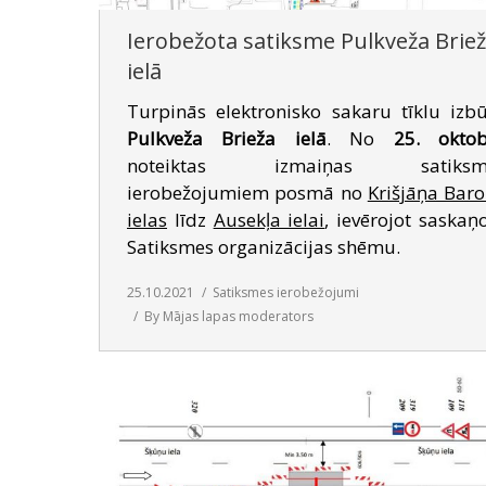
Ierobežota satiksme Pulkveža Brie
ielā
Turpinās elektronisko sakaru tīklu izb
Pulkveža Brieža ielā
. No
25. okto
noteiktas izmaiņas satiksm
ierobežojumiem posmā no
Krišjāņa Bar
ielas
līdz
Ausekļa ielai
, ievērojot saskaņ
Satiksmes organizācijas shēmu.
25.10.2021
Satiksmes ierobežojumi
By
Mājas lapas moderators