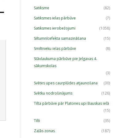
Satiksme
(82)
Satiksmes ielas pārbūve
(7)
Satiksmes ierobežojumi
(1058)
Siltumnīcefekta samazināšana
(15)
Smiltnieku ielas pārbūve
(8)
Stāvlaukuma pārbūve pie Jelgavas 4.
sākumskolas
(3)
Svētes upes caurplūdes atjaunošana
(30)
Svētku nodrošinājums
(126)
Tilta pārbūve pār Platones upi Bauskas ielā
(15)
Tilti
(35)
Zaļās zonas
(187)