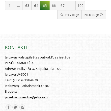
1
…
63
64
65
66
67
…
100
Prev page
Next page
KONTAKTI
Jelgavas valstspilsētas pašvaldības iestāde
PILSĒTSAIMNIECĪBA
Adrese:
Pulkveža O. Kalpaka iela 16A,
Jelgava LV-3001
Tālr.:
(+371) 630 844 70
Iedzīvotāju atbalsta tālr.:
8787
E-pasts:
pilsetsaimnieciba@jelgava.lv
Find us on: