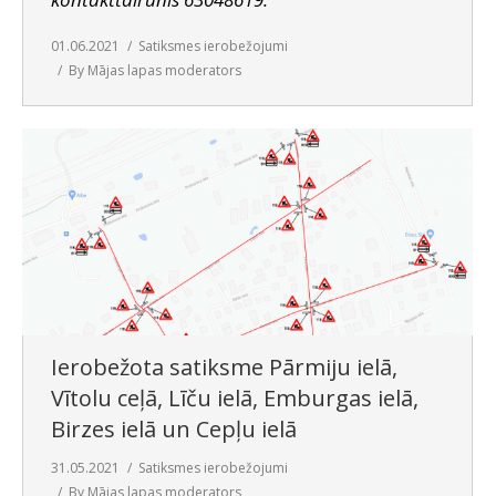
01.06.2021
Satiksmes ierobežojumi
By
Mājas lapas moderators
Ierobežota satiksme Pārmiju ielā,
Vītolu ceļā, Līču ielā, Emburgas ielā,
Birzes ielā un Cepļu ielā
31.05.2021
Satiksmes ierobežojumi
By
Mājas lapas moderators