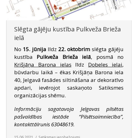
SAZIŅA
Slēgta gājēju kustība Pulkveža Brieža
ielā
No
15. jūnija
līdz
22. oktobrim
slēgta gājēju
kustība
Pulkveža Brieža ielā
, posmā no
Krišjāņa Barona ielas
līdz
Dobeles ielai
,
būvdarbu laikā – ēkas Krišjāņa Barona iela
40, Jelgavā fasādes siltināšana ar dekoratīvo
apdari, ievērojot saskaņoto Satiksmes
organizācijas shēmu.
Informāciju sagatavoja Jelgavas pilsētas
pašvaldības iestāde “Pilsētsaimniecība”,
kontakttālrunis 63048619.
15.06.2021
Satiksmes ierobežojumi