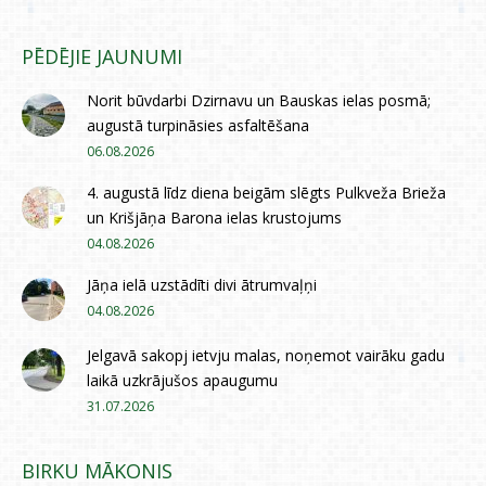
PĒDĒJIE JAUNUMI
Norit būvdarbi Dzirnavu un Bauskas ielas posmā;
augustā turpināsies asfaltēšana
06.08.2026
4. augustā līdz diena beigām slēgts Pulkveža Brieža
un Krišjāņa Barona ielas krustojums
04.08.2026
Jāņa ielā uzstādīti divi ātrumvaļņi
04.08.2026
Jelgavā sakopj ietvju malas, noņemot vairāku gadu
laikā uzkrājušos apaugumu
31.07.2026
BIRKU MĀKONIS