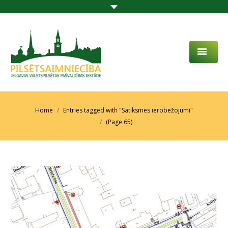
PAR MUMS
AKTUALITĀTES
You are here:
Home
Entries tagged with "Satiksmes ierobežojumi"
(Page 65)
DARBĪBAS JOMA
PROJEKTI
PAKALPOJUMI
SABIEDRĪBAS LĪDZDALĪBA
KONTAKTI