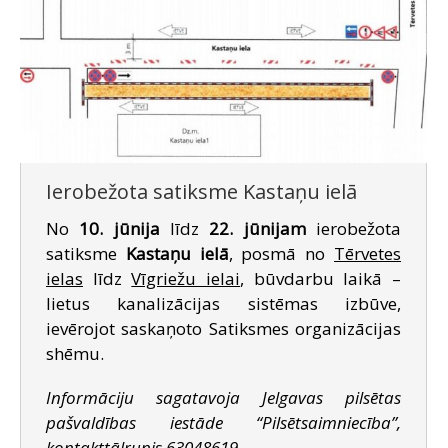
Ierobežota satiksme Kastaņu ielā
No
10. jūnija
līdz
22. jūnijam
ierobežota
satiksme
Kastaņu ielā
, posmā no
Tērvetes
ielas
līdz
Vīgriežu ielai
, būvdarbu laikā –
lietus kanalizācijas sistēmas izbūve,
ievērojot saskaņoto Satiksmes organizācijas
shēmu.
Informāciju sagatavoja Jelgavas pilsētas
pašvaldības iestāde “Pilsētsaimniecība”,
kontakttālrunis 63048619.