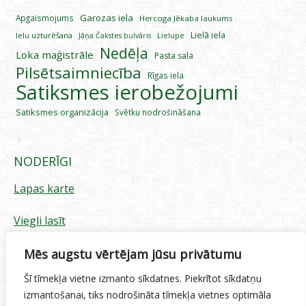
Garozas iela
Apgaismojums
Hercoga Jēkaba laukums
Lielā iela
Ielu uzturēšana
Lielupe
Jāņa Čakstes bulvāris
Nedēļa
Loka maģistrāle
Pasta sala
Pilsētsaimniecība
Rīgas iela
Satiksmes ierobežojumi
Satiksmes organizācija
Svētku nodrošināšana
NODERĪGI
Lapas karte
Viegli lasīt
Piekļūstamības paziņojums
Mēs augstu vērtējam jūsu privātumu
Šī tīmekļa vietne izmanto sīkdatnes. Piekrītot sīkdatņu
Sīkdatņu izmantošana
izmantošanai, tiks nodrošināta tīmekļa vietnes optimāla