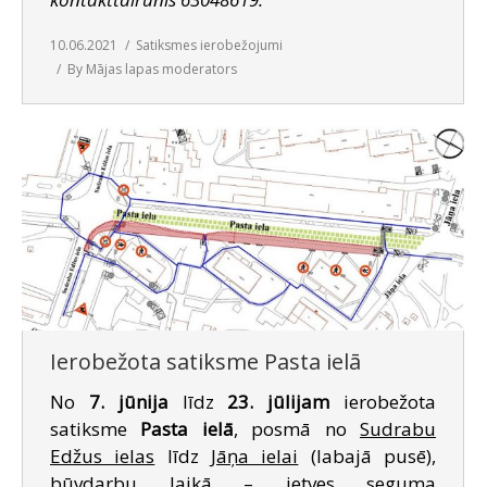
10.06.2021
Satiksmes ierobežojumi
By
Mājas lapas moderators
Ierobežota satiksme Pasta ielā
No
7. jūnija
līdz
23. jūlijam
ierobežota
satiksme
Pasta ielā
, posmā no
Sudrabu
Edžus ielas
līdz
Jāņa ielai
(labajā pusē),
būvdarbu laikā – ietves seguma