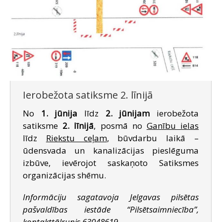
Ierobežota satiksme 2. līnijā
No
1. jūnija
līdz
2. jūnijam
ierobežota
satiksme
2. līnijā
, posmā no
Ganību ielas
līdz
Riekstu ceļam
, būvdarbu laikā –
ūdensvada un kanalizācijas pieslēguma
izbūve, ievērojot saskaņoto Satiksmes
organizācijas shēmu.
Informāciju sagatavoja Jelgavas pilsētas
pašvaldības iestāde “Pilsētsaimniecība”,
kontakttālrunis 63048619.