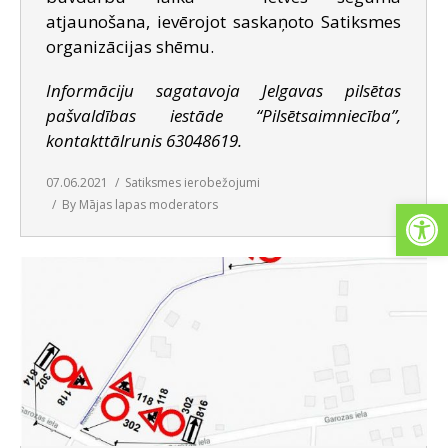
atjaunošana, ievērojot saskaņoto Satiksmes
organizācijas shēmu.
Informāciju sagatavoja Jelgavas pilsētas
pašvaldības iestāde “Pilsētsaimniecība”,
kontakttālrunis 63048619.
07.06.2021
Satiksmes ierobežojumi
Open
By
Mājas lapas moderators