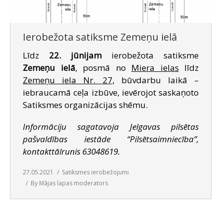
Ierobežota satiksme Zemeņu ielā
Līdz
22. jūnijam
ierobežota satiksme
Zemeņu ielā
, posmā no
Miera ielas
līdz
Zemeņu iela Nr. 27
, būvdarbu laikā –
iebraucamā ceļa izbūve, ievērojot saskaņoto
Satiksmes organizācijas shēmu.
Informāciju sagatavoja Jelgavas pilsētas
pašvaldības iestāde “Pilsētsaimniecība”,
kontakttālrunis 63048619.
27.05.2021
Satiksmes ierobežojumi
By
Mājas lapas moderators