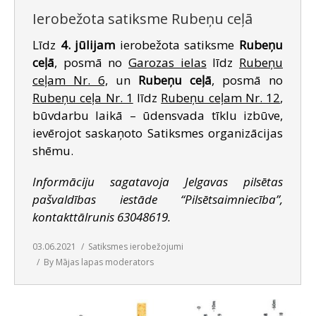
Ierobežota satiksme Rubeņu ceļā
Līdz
4. jūlijam
ierobežota satiksme
Rubeņu
ceļā
, posmā no
Garozas ielas
līdz
Rubeņu
ceļam Nr. 6,
un
Rubeņu ceļā
, posmā no
Rubeņu ceļa Nr. 1
līdz
Rubeņu ceļam Nr. 12
,
būvdarbu laikā – ūdensvada tīklu izbūve,
ievērojot saskaņoto Satiksmes organizācijas
shēmu.
Informāciju sagatavoja Jelgavas pilsētas
pašvaldības iestāde “Pilsētsaimniecība”,
kontakttālrunis 63048619.
03.06.2021
Satiksmes ierobežojumi
By
Mājas lapas moderators