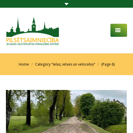
PAR MUMS
AKTUALITĀTES
You are here:
Home
Category "Ielas, ietves un veloceliņi"
(Page 6)
DARBĪBAS JOMA
PROJEKTI
PAKALPOJUMI
SABIEDRĪBAS LĪDZDALĪBA
KONTAKTI