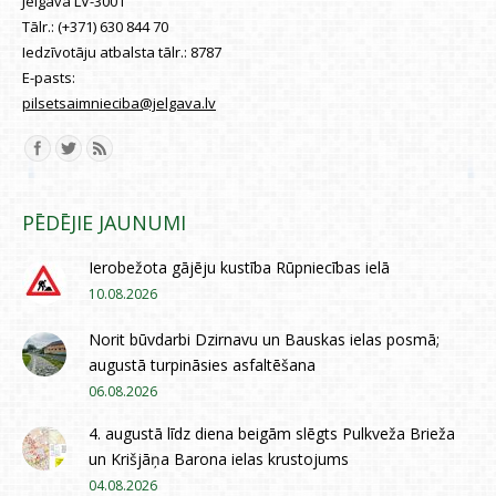
Jelgava LV-3001
Tālr.:
(+371) 630 844 70
Iedzīvotāju atbalsta tālr.:
8787
E-pasts:
pilsetsaimnieciba@jelgava.lv
Find us on:
PĒDĒJIE JAUNUMI
Ierobežota gājēju kustība Rūpniecības ielā
10.08.2026
Norit būvdarbi Dzirnavu un Bauskas ielas posmā;
augustā turpināsies asfaltēšana
06.08.2026
4. augustā līdz diena beigām slēgts Pulkveža Brieža
un Krišjāņa Barona ielas krustojums
04.08.2026