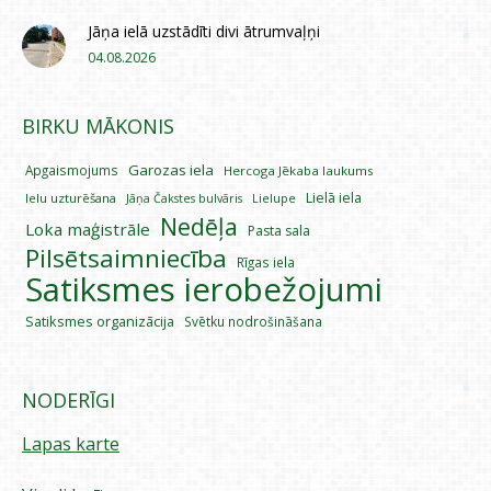
Jāņa ielā uzstādīti divi ātrumvaļņi
04.08.2026
BIRKU MĀKONIS
Garozas iela
Apgaismojums
Hercoga Jēkaba laukums
Lielā iela
Ielu uzturēšana
Lielupe
Jāņa Čakstes bulvāris
Nedēļa
Loka maģistrāle
Pasta sala
Pilsētsaimniecība
Rīgas iela
Satiksmes ierobežojumi
Satiksmes organizācija
Svētku nodrošināšana
NODERĪGI
Lapas karte