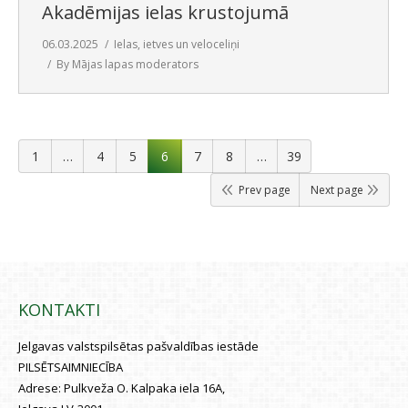
Akadēmijas ielas krustojumā
06.03.2025
Ielas, ietves un veloceliņi
By
Mājas lapas moderators
1
…
4
5
6
7
8
…
39
Prev page
Next page
KONTAKTI
Jelgavas valstspilsētas pašvaldības iestāde
PILSĒTSAIMNIECĪBA
Adrese:
Pulkveža O. Kalpaka iela 16A,