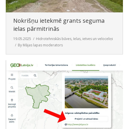
SAZIŅA
Nokrišņu ietekmē grants seguma
ielas pārmitrinās
19.05.2025
Hidrotehniskās būves
,
Ielas, ietves un veloceliņi
By
Mājas lapas moderators