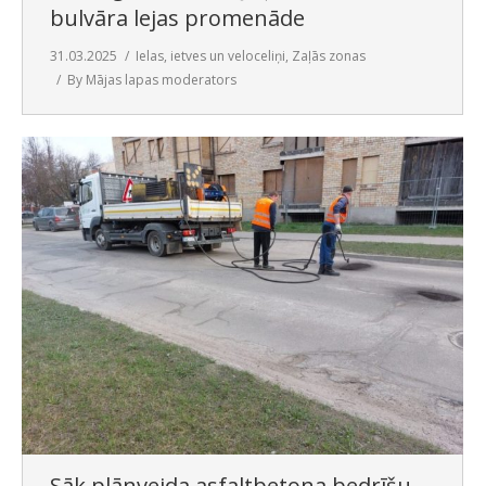
bulvāra lejas promenāde
31.03.2025
Ielas, ietves un veloceliņi
,
Zaļās zonas
By
Mājas lapas moderators
Sāk plānveida asfaltbetona bedrīšu