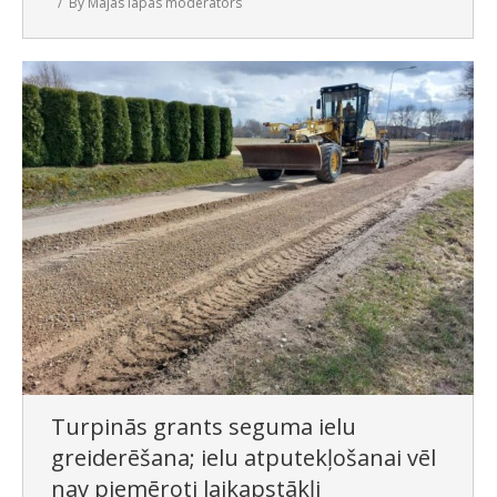
By
Mājas lapas moderators
Turpinās grants seguma ielu
greiderēšana; ielu atputekļošanai vēl
nav piemēroti laikapstākļi