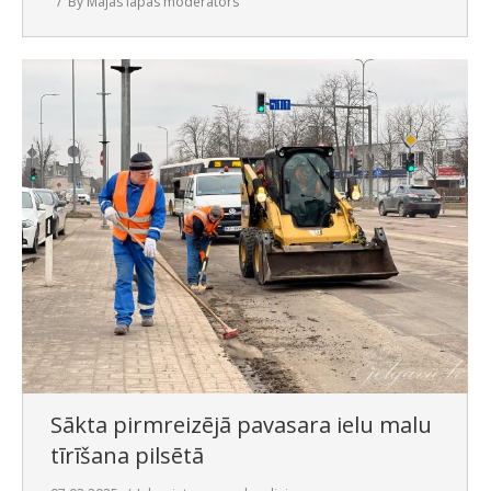
By
Mājas lapas moderators
Sākta pirmreizējā pavasara ielu malu
tīrīšana pilsētā