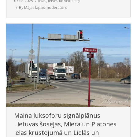
07.03.2025
Ielas, ietves un veloceliņi
By
Mājas lapas moderators
Maina luksoforu signālplānus
Lietuvas šosejas, Miera un Platones
ielas krustojumā un Lielās un