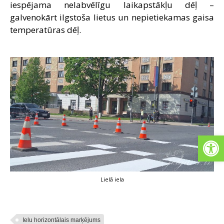
iespējama nelabvēlīgu laikapstākļu dēļ –
galvenokārt ilgstoša lietus un nepietiekamas gaisa
temperatūras dēļ.
Open
Lielā iela
Ielu horizontālais marķējums