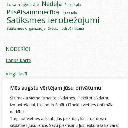
Nedēļa
Loka maģistrāle
Pasta sala
Pilsētsaimniecība
Rīgas iela
Satiksmes ierobežojumi
Satiksmes organizācija
Svētku nodrošināšana
NODERĪGI
Lapas karte
Viegli lasīt
Piekļūstamības paziņojums
Mēs augstu vērtējam jūsu privātumu
Šī tīmekļa vietne izmanto sīkdatnes. Piekrītot sīkdatņu
Sīkdatņu izmantošana
izmantošanai, tiks nodrošināta tīmekļa vietnes optimāla
darbība.
Privātuma politika
Turpinot vietnes apskati, Jūs piekrītat, ka izmantosim
sīkdatnes Jūsu ierīcē. Savu piekrišanu Jūs jebkurā laikā varat
Ētikas kodekss