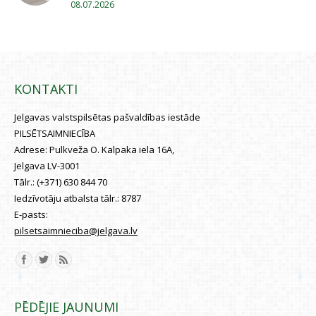
08.07.2026
KONTAKTI
Jelgavas valstspilsētas pašvaldības iestāde
PILSĒTSAIMNIECĪBA
Adrese:
Pulkveža O. Kalpaka iela 16A,
Jelgava LV-3001
Tālr.:
(+371) 630 844 70
Iedzīvotāju atbalsta tālr.:
8787
E-pasts:
pilsetsaimnieciba@jelgava.lv
Find us on:
PĒDĒJIE JAUNUMI