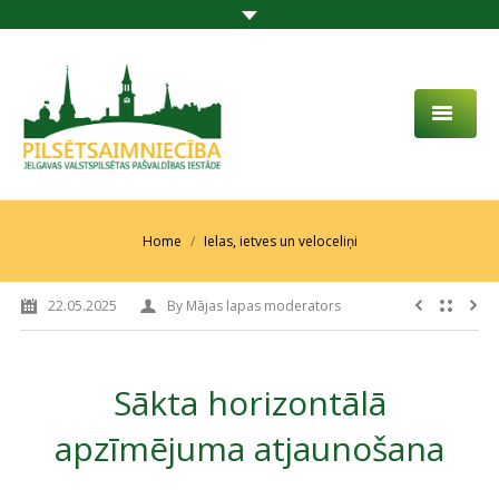
PAR MUMS
AKTUALITĀTES
You are here:
Home
Ielas, ietves un veloceliņi
DARBĪBAS JOMA
22.05.2025
By
Mājas lapas moderators
PROJEKTI
PAKALPOJUMI
Sākta horizontālā
SABIEDRĪBAS LĪDZDALĪBA
apzīmējuma atjaunošana
KONTAKTI