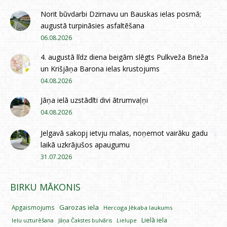
Norit būvdarbi Dzirnavu un Bauskas ielas posmā;
augustā turpināsies asfaltēšana
06.08.2026
4. augustā līdz diena beigām slēgts Pulkveža Brieža
un Krišjāņa Barona ielas krustojums
04.08.2026
Jāņa ielā uzstādīti divi ātrumvaļņi
04.08.2026
Jelgavā sakopj ietvju malas, noņemot vairāku gadu
laikā uzkrājušos apaugumu
31.07.2026
BIRKU MĀKONIS
Garozas iela
Apgaismojums
Hercoga Jēkaba laukums
Lielā iela
Ielu uzturēšana
Lielupe
Jāņa Čakstes bulvāris