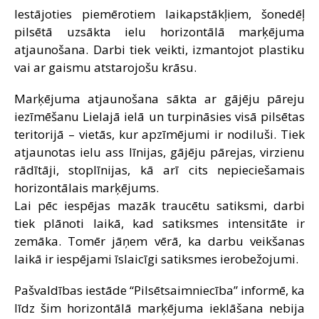
Iestājoties piemērotiem laikapstākļiem, šonedēļ
SAZIŅA
pilsētā uzsākta ielu horizontālā marķējuma
atjaunošana. Darbi tiek veikti, izmantojot plastiku
vai ar gaismu atstarojošu krāsu.
Marķējuma atjaunošana sākta ar gājēju pāreju
iezīmēšanu Lielajā ielā un turpināsies visā pilsētas
teritorijā – vietās, kur apzīmējumi ir nodiluši. Tiek
atjaunotas ielu ass līnijas, gājēju pārejas, virzienu
rādītāji, stoplīnijas, kā arī cits nepieciešamais
horizontālais marķējums.
Lai pēc iespējas mazāk traucētu satiksmi, darbi
tiek plānoti laikā, kad satiksmes intensitāte ir
zemāka. Tomēr jāņem vērā, ka darbu veikšanas
laikā ir iespējami īslaicīgi satiksmes ierobežojumi.
Pašvaldības iestāde “Pilsētsaimniecība” informē, ka
līdz šim horizontālā marķējuma ieklāšana nebija