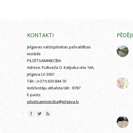
KONTAKTI
PĒDĒJ
Jelgavas valstspilsētas pašvaldības
iestāde
PILSĒTSAIMNIECĪBA
Adrese:
Pulkveža O. Kalpaka iela 16A,
Jelgava LV-3001
Tālr.:
(+371) 630 844 70
Iedzīvotāju atbalsta tālr.:
8787
E-pasts:
pilsetsaimnieciba@jelgava.lv
Find us on: