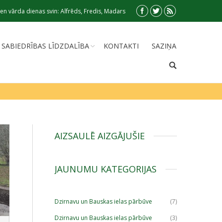
en vārda dienas svin: Alfrēds, Fredis, Madars
SABIEDRĪBAS LĪDZDALĪBA
KONTAKTI
SAZIŅA
AIZSAULĒ AIZGĀJUŠIE
JAUNUMU KATEGORIJAS
Dzirnavu un Bauskas ielas pārbūve
(7)
Dzirnavu un Bauskas ielas pārbūve
(3)