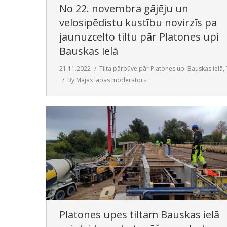
No 22. novembra gājēju un
velosipēdistu kustību novirzīs pa
jaunuzcelto tiltu pār Platones upi
Bauskas ielā
21.11.2022
Tilta pārbūve pār Platones upi Bauskas ielā
,
By
Mājas lapas moderators
Platones upes tiltam Bauskas ielā