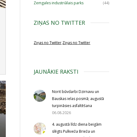
Zemgales industriālais parks
(44)
ZIŅAS NO TWITTER
Ziņas no Twitter
Ziņas no Twitter
JAUNĀKIE RAKSTI
Norit būvdarbi Dzirnavu un
Bauskas ielas posmā; augustā
turpināsies asfaltēšana
06.08.2026
4. augustā līdz diena beigām
slēgts Pulkveža Brieža un