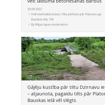
veic laiduma betonēšanas darbus
20.09.2022
Hidrotehniskās būves
,
Tilta pārbūve pār Platones upi
Bauskas ielā
,
Tilti
By
Mājas lapas moderators
Gājēju kustība pār tiltu Dzirnavu ie
– atjaunota, pagaidu tilts pār Plato
Bauskas ielā vēl slēgts