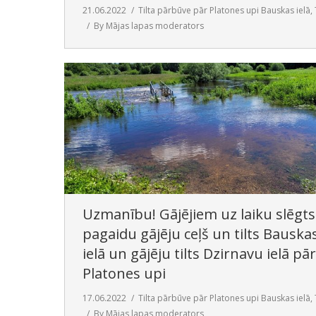
21.06.2022
Tilta pārbūve pār Platones upi Bauskas ielā
,
By
Mājas lapas moderators
Uzmanību! Gājējiem uz laiku slēgts
pagaidu gājēju ceļš un tilts Bauska
ielā un gājēju tilts Dzirnavu ielā pār
Platones upi
17.06.2022
Tilta pārbūve pār Platones upi Bauskas ielā
,
By
Mājas lapas moderators