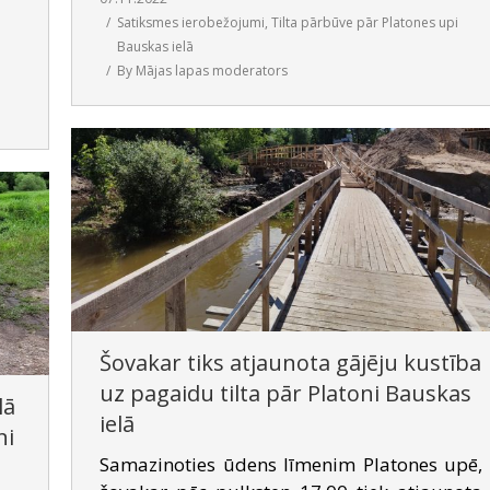
Satiksmes ierobežojumi
,
Tilta pārbūve pār Platones upi
Bauskas ielā
By
Mājas lapas moderators
Šovakar tiks atjaunota gājēju kustība
uz pagaidu tilta pār Platoni Bauskas
lā
ielā
ni
Samazinoties ūdens līmenim Platones upē,