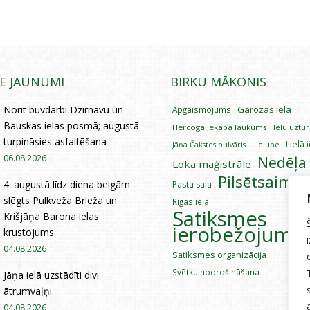
IE JAUNUMI
BIRKU MĀKONIS
Norit būvdarbi Dzirnavu un
Garozas iela
Apgaismojums
Bauskas ielas posmā; augustā
Hercoga Jēkaba laukums
Ielu uztu
turpināsies asfaltēšana
Lielā 
Lielupe
Jāņa Čakstes bulvāris
06.08.2026
Nedēļa
Loka maģistrāle
Pilsētsaimni
4. augustā līdz diena beigām
Pasta sala
slēgts Pulkveža Brieža un
Rīgas iela
Satiksmes
Krišjāņa Barona ielas
ierobežojumi
krustojums
04.08.2026
Satiksmes organizācija
Svētku nodrošināšana
Jāņa ielā uzstādīti divi
ātrumvaļņi
04.08.2026