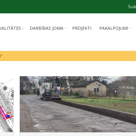
Šodi
UALITĀTES
DARBĪBAS JOMA
PROJEKTI
PAKALPOJUMI
ā"