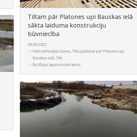
Tiltam pār Platones upi Bauskas ielā
sākta laiduma konstrukciju
būvniecība
09.06.2022
Hidrotehniskās būves
,
Tilta pārbūve pār Platones upi
Bauskas ielā
,
Tilti
By
Mājas lapas moderators