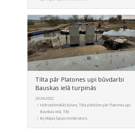
Tilta pār Platones upi būvdarbi
Bauskas ielā turpinās
20.04.2022
Hidrotehniskās būves
,
Tilta pārbūve pār Platones upi
Bauskas ielā
,
Tilti
By
Mājas lapas moderators