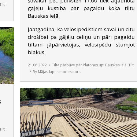
šovakar pēc pulksten 17.00 tiek atjaunota
Tilti
gājēju kustība pār pagaidu koka tiltu
Bauskas ielā.
Jāatgādina, ka velosipēdistiem savai un citu
drošībai pa gājēju celiņu un pāri pagaidu
tiltam jāpārvietojas, velosipēdu stumjot
blakus.
21.06.2022
Tilta pārbūve pār Platones upi Bauskas ielā
,
Tilti
By
Mājas lapas moderators
s
Tilti