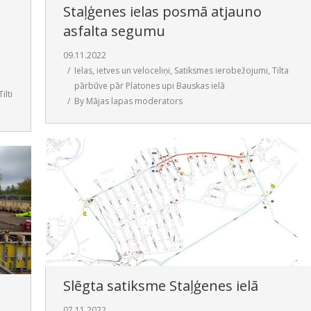
Staļģenes ielas posmā atjauno
asfalta segumu
09.11.2022
Ielas, ietves un veloceliņi
,
Satiksmes ierobežojumi
,
Tilta
pārbūve pār Platones upi Bauskas ielā
Tilti
By
Mājas lapas moderators
Slēgta satiksme Staļģenes ielā
07.11.2022