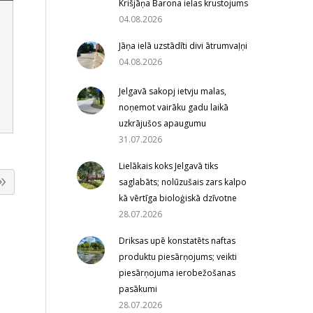
Krišjāņa Barona ielas krustojums
04.08.2026
Jāņa ielā uzstādīti divi ātrumvaļņi
04.08.2026
Jelgavā sakopj ietvju malas,
noņemot vairāku gadu laikā
uzkrājušos apaugumu
31.07.2026
Lielākais koks Jelgavā tiks
saglabāts; nolūzušais zars kalpo
kā vērtīga bioloģiskā dzīvotne
28.07.2026
Driksas upē konstatēts naftas
produktu piesārņojums; veikti
piesārņojuma ierobežošanas
pasākumi
28.07.2026