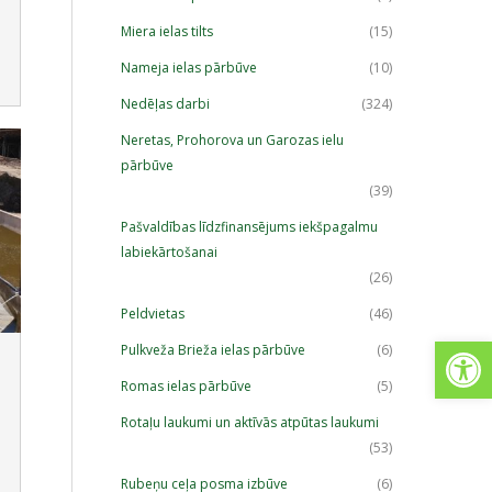
Miera ielas tilts
(15)
Nameja ielas pārbūve
(10)
Nedēļas darbi
(324)
Neretas, Prohorova un Garozas ielu
pārbūve
(39)
Pašvaldības līdzfinansējums iekšpagalmu
labiekārtošanai
(26)
Peldvietas
(46)
Open
Pulkveža Brieža ielas pārbūve
(6)
Romas ielas pārbūve
(5)
Rotaļu laukumi un aktīvās atpūtas laukumi
(53)
Rubeņu ceļa posma izbūve
(6)