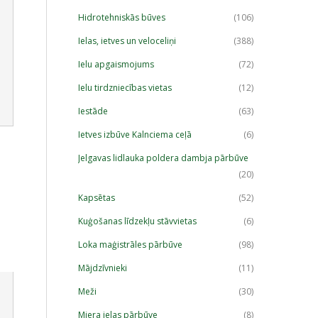
Hidrotehniskās būves
(106)
Ielas, ietves un veloceliņi
(388)
Ielu apgaismojums
(72)
Ielu tirdzniecības vietas
(12)
Iestāde
(63)
Ietves izbūve Kalnciema ceļā
(6)
Jelgavas lidlauka poldera dambja pārbūve
(20)
Kapsētas
(52)
Kuģošanas līdzekļu stāvvietas
(6)
Loka maģistrāles pārbūve
(98)
Mājdzīvnieki
(11)
Meži
(30)
Miera ielas pārbūve
(8)