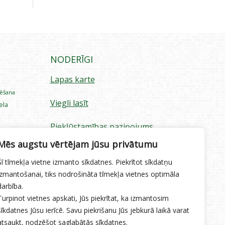
NODERĪGI
Lapas karte
rēšana
Viegli lasīt
iela
Piekļūstamības paziņojums
ecība
Mēs augstu vērtējam jūsu privātumu
Sīkdatņu izmantošana
Šī tīmekļa vietne izmanto sīkdatnes. Piekrītot sīkdatņu
Privātuma politika
izmantošanai, tiks nodrošināta tīmekļa vietnes optimāla
darbība.
Ētikas kodekss
Turpinot vietnes apskati, Jūs piekrītat, ka izmantosim
sīkdatnes Jūsu ierīcē. Savu piekrišanu Jūs jebkurā laikā varat
atsaukt, nodzēšot saglabātās sīkdatnes.