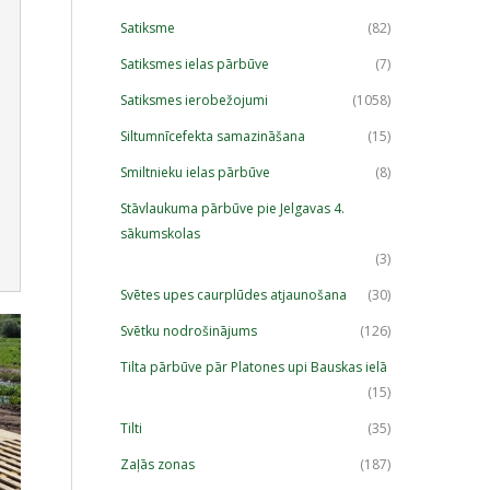
Satiksme
(82)
Satiksmes ielas pārbūve
(7)
Satiksmes ierobežojumi
(1058)
Siltumnīcefekta samazināšana
(15)
Smiltnieku ielas pārbūve
(8)
Stāvlaukuma pārbūve pie Jelgavas 4.
sākumskolas
(3)
Svētes upes caurplūdes atjaunošana
(30)
Svētku nodrošinājums
(126)
Tilta pārbūve pār Platones upi Bauskas ielā
(15)
Tilti
(35)
Zaļās zonas
(187)