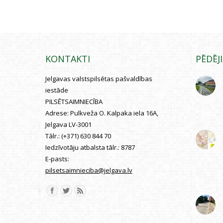
KONTAKTI
PĒDĒJ
Jelgavas valstspilsētas pašvaldības
iestāde
PILSĒTSAIMNIECĪBA
Adrese:
Pulkveža O. Kalpaka iela 16A,
Jelgava LV-3001
Tālr.:
(+371) 630 844 70
Iedzīvotāju atbalsta tālr.:
8787
E-pasts:
pilsetsaimnieciba@jelgava.lv
Find us on: