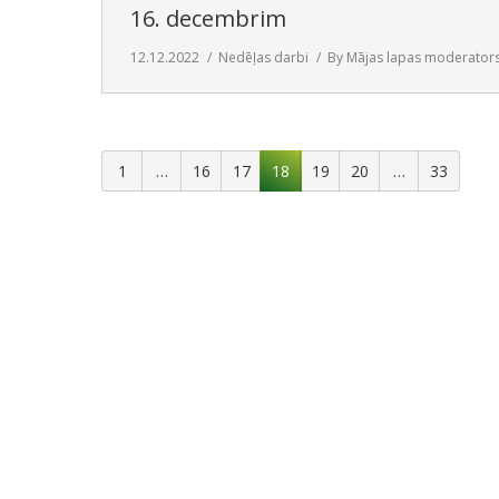
16. decembrim
12.12.2022
Nedēļas darbi
By
Mājas lapas moderator
1
…
16
17
18
19
20
…
33