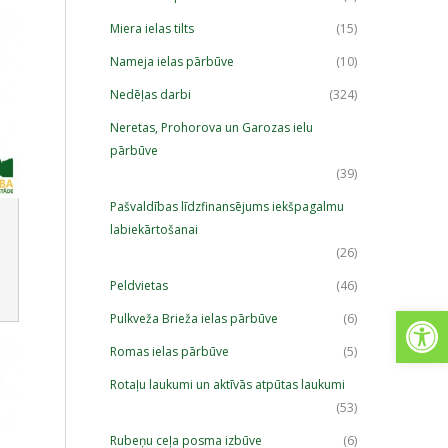
Miera ielas tilts
(15)
Nameja ielas pārbūve
(10)
Nedēļas darbi
(324)
Neretas, Prohorova un Garozas ielu
pārbūve
(39)
Pašvaldības līdzfinansējums iekšpagalmu
labiekārtošanai
(26)
Peldvietas
(46)
Open
Pulkveža Brieža ielas pārbūve
(6)
Romas ielas pārbūve
(5)
Rotaļu laukumi un aktīvās atpūtas laukumi
(53)
Rubeņu ceļa posma izbūve
(6)