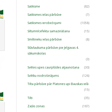
Satiksme
(82)
Satiksmes ielas pārbūve
(7)
Satiksmes ierobežojumi
(1058)
Siltumnīcefekta samazināšana
(15)
Smiltnieku ielas pārbūve
(8)
Stāvlaukuma pārbūve pie Jelgavas 4.
sākumskolas
(3)
Svētes upes caurplūdes atjaunošana
(30)
Svētku nodrošinājums
(126)
Tilta pārbūve pār Platones upi Bauskas ielā
(15)
Tilti
(35)
Zaļās zonas
(187)