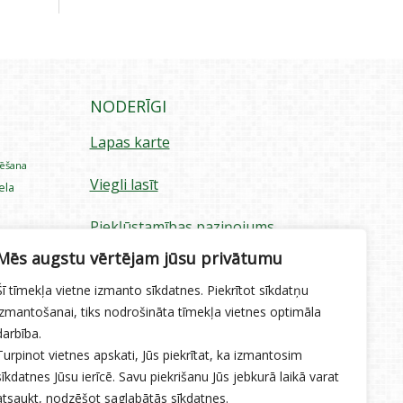
NODERĪGI
Lapas karte
rēšana
Viegli lasīt
iela
Piekļūstamības paziņojums
ecība
Mēs augstu vērtējam jūsu privātumu
Sīkdatņu izmantošana
Šī tīmekļa vietne izmanto sīkdatnes. Piekrītot sīkdatņu
Privātuma politika
izmantošanai, tiks nodrošināta tīmekļa vietnes optimāla
darbība.
Ētikas kodekss
Turpinot vietnes apskati, Jūs piekrītat, ka izmantosim
sīkdatnes Jūsu ierīcē. Savu piekrišanu Jūs jebkurā laikā varat
atsaukt, nodzēšot saglabātās sīkdatnes.