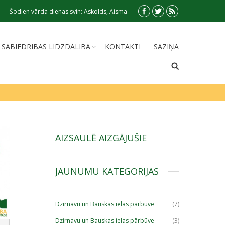
Šodien vārda dienas svin: Askolds, Aisma
SABIEDRĪBAS LĪDZDALĪBA
KONTAKTI
SAZIŅA
AIZSAULĒ AIZGĀJUŠIE
JAUNUMU KATEGORIJAS
Dzirnavu un Bauskas ielas pārbūve
(7)
Dzirnavu un Bauskas ielas pārbūve
(3)