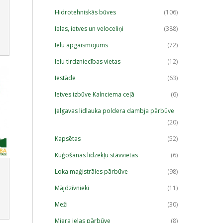
Hidrotehniskās būves
(106)
Ielas, ietves un veloceliņi
(388)
Ielu apgaismojums
(72)
Ielu tirdzniecības vietas
(12)
Iestāde
(63)
Ietves izbūve Kalnciema ceļā
(6)
Jelgavas lidlauka poldera dambja pārbūve
(20)
Kapsētas
(52)
Kuģošanas līdzekļu stāvvietas
(6)
Loka maģistrāles pārbūve
(98)
Mājdzīvnieki
(11)
Meži
(30)
Miera ielas pārbūve
(8)