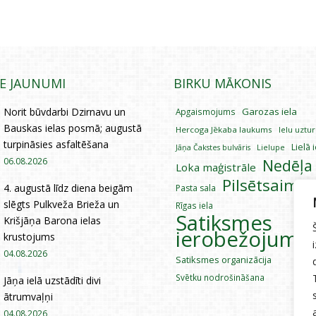
IE JAUNUMI
BIRKU MĀKONIS
Norit būvdarbi Dzirnavu un
Garozas iela
Apgaismojums
Bauskas ielas posmā; augustā
Hercoga Jēkaba laukums
Ielu uztu
turpināsies asfaltēšana
Lielā 
Lielupe
Jāņa Čakstes bulvāris
06.08.2026
Nedēļa
Loka maģistrāle
Pilsētsaimni
4. augustā līdz diena beigām
Pasta sala
slēgts Pulkveža Brieža un
Rīgas iela
Satiksmes
Krišjāņa Barona ielas
ierobežojumi
krustojums
04.08.2026
Satiksmes organizācija
Svētku nodrošināšana
Jāņa ielā uzstādīti divi
ātrumvaļņi
04.08.2026