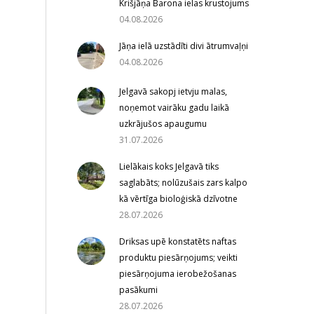
Krišjāņa Barona ielas krustojums
04.08.2026
Jāņa ielā uzstādīti divi ātrumvaļņi
04.08.2026
Jelgavā sakopj ietvju malas,
noņemot vairāku gadu laikā
uzkrājušos apaugumu
31.07.2026
Lielākais koks Jelgavā tiks
saglabāts; nolūzušais zars kalpo
kā vērtīga bioloģiskā dzīvotne
28.07.2026
Driksas upē konstatēts naftas
produktu piesārņojums; veikti
piesārņojuma ierobežošanas
pasākumi
28.07.2026