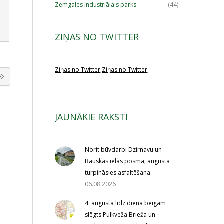
Zemgales industriālais parks
(44)
ZIŅAS NO TWITTER
Ziņas no Twitter
Ziņas no Twitter
JAUNĀKIE RAKSTI
Norit būvdarbi Dzirnavu un
Bauskas ielas posmā; augustā
turpināsies asfaltēšana
06.08.2026
4. augustā līdz diena beigām
slēgts Pulkveža Brieža un