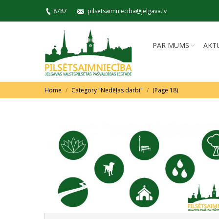
8787
pilsetsaimnieciba@jelgava.lv
PAR MUMS
AKT
You are here:
Home
Category "Nedēļas darbi"
(Page 18)