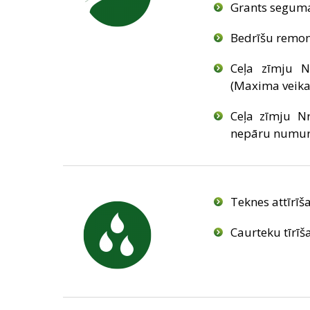
Grants seguma
Bedrīšu remont
Ceļa zīmju Nr
(Maxima veikal
Ceļa zīmju Nr
nepāru numuru 
Teknes attīrī
Caurteku tīrī