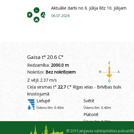
Aktuālie darbi no 6. jūlija līdz 10. jūlijam
06.07.2026
Gaisa t°
20.6 C°
Redzamība:
2000.0 m
Nokrišņi:
Bez nokrišņiem
Z vējš 2.37 m/s
Ceļa virsmas t°
22.7
C° Rīgas ielas - Brīvības bulv.
krustojumā
Lielupē
Svētē
Ūdens līm. 0.45m
Ūdens līm. 0.43m
Platonē
Ūdens līm. 0.74m
mērījums 08.08.2026 12:30:00
© 2015 Jelgavas valstspilsētas pašvaldīb