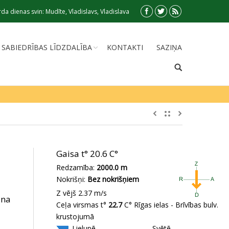
da dienas svin: Mudīte, Vladislavs, Vladislava
SABIEDRĪBAS LĪDZDALĪBA
KONTAKTI
SAZIŅA
Gaisa t°
20.6 C°
Redzamība:
2000.0 m
Nokrišņi:
Bez nokrišņiem
Z vējš 2.37 m/s
ana
Ceļa virsmas t°
22.7
C° Rīgas ielas - Brīvības bulv.
krustojumā
Lielupē
Svētē