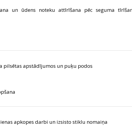
šana un ūdens noteku attīrīšana pēc seguma tīrīša
a pilsētas apstādījumos un puķu podos
opšana
dienas apkopes darbi un izsisto stiklu nomaiņa