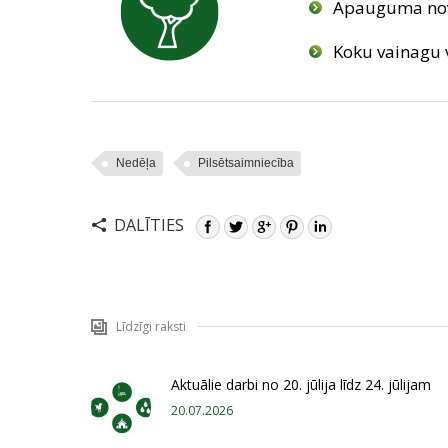
Apauguma novā
Koku vainagu 
Nedēļa
Pilsētsaimniecība
DALĪTIES
Līdzīgi raksti
Aktuālie darbi no 20. jūlija līdz 24. jūlijam
20.07.2026