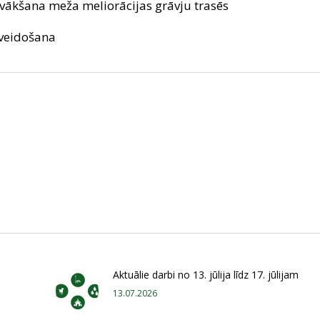
kšana meža meliorācijas grāvju trasēs
veidošana
Aktuālie darbi no 13. jūlija līdz 17. jūlijam
13.07.2026