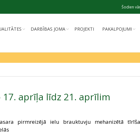
Šodien vār
UALITĀTES
DARBĪBAS JOMA
PROJEKTI
PAKALPOJUMI
17. aprīļa līdz 21. aprīlim
asara pirmreizējā ielu brauktuvju mehanizētā tīrīš
elās