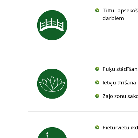
Tiltu apseko
darbiem
Puķu stādīšan
Ietvju tīrīšana
Zaļo zonu sak
Pieturvietu ik