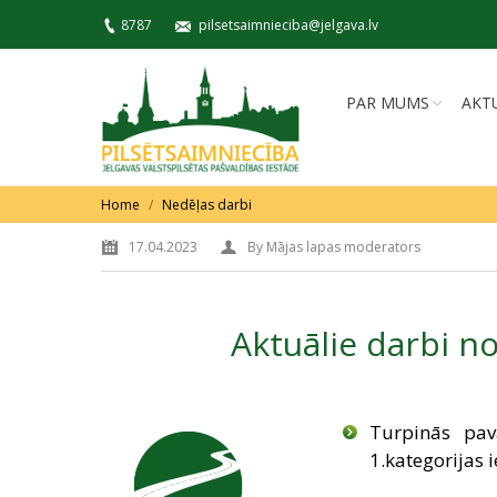
8787
pilsetsaimnieciba@jelgava.lv
PAR MUMS
AKT
You are here:
Home
Nedēļas darbi
17.04.2023
By
Mājas lapas moderators
Aktuālie darbi no 
Turpinās pav
1.kategorijas i