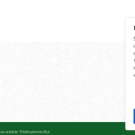
as iestāde 'Pilsētsaimniecība'