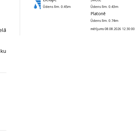
Ūdens līm. 0.45m
Ūdens līm. 0.43m
Platonē
Ūdens līm. 0.74m
elā
mērījums 08.08.2026 12:30:00
ēku