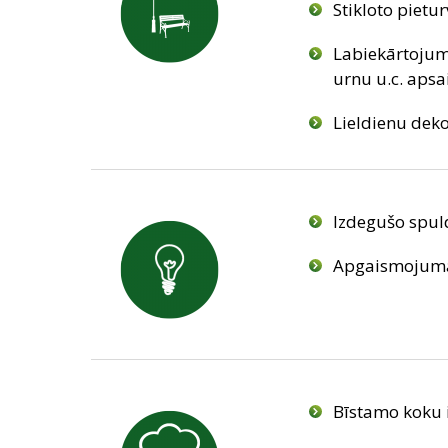
Stikloto piet
Labiekārtojum
urnu u.c. aps
Lieldienu de
Izdegušo spul
Apgaismojuma 
Bīstamo koku 