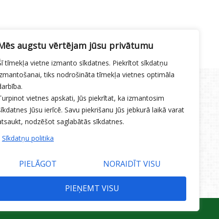
Mēs augstu vērtējam jūsu privātumu
Šī tīmekļa vietne izmanto sīkdatnes. Piekrītot sīkdatņu
izmantošanai, tiks nodrošināta tīmekļa vietnes optimāla
darbība.
Turpinot vietnes apskati, Jūs piekrītat, ka izmantosim
sīkdatnes Jūsu ierīcē. Savu piekrišanu Jūs jebkurā laikā varat
atsaukt, nodzēšot saglabātās sīkdatnes.
Sīkdatņu politika
PIELĀGOT
NORAIDĪT VISU
PIEŅEMT VISU