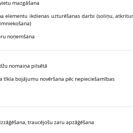
urvietu mazgāšana
a elementu ikdienas uzturēšanas darbi (soliņu, atkrit
aimniekošana)
koru noņemšana
džu nomaiņa pilsētā
tīkla bojājumu novēršana pēc nepieciešamības
izzāģēšana, traucējošu zaru apzāģēšana