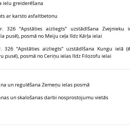
 ielu greiderēšana
s ar karsto asfaltbetonu
. 326 “Apstāties aizliegts” uzstādīšana Zvejnieku i
a pusē), posmā no Meiju ceļa līdz Kārļa ielai
. 326 “Apstāties aizliegts” uzstādīšana Kungu ielā (
pusē), posmā no Ceriņu ielas līdz Filozofu ielai
šana un regulēšana Zemeņu ielas posmā
šanas un skalošanas darbi nosprostojumu vietās