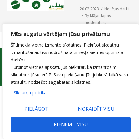
SAZIŅA
20.02.2023
Nedēļas darbi
By
Mājas lapas
moderators
Mēs augstu vērtējam jūsu privātumu
Šī tīmekļa vietne izmanto sīkdatnes. Piekrītot sīkdatņu
izmantošanai, tiks nodrošināta tīmekļa vietnes optimāla
darbība.
Turpinot vietnes apskati, Jūs piekrītat, ka izmantosim
sīkdatnes Jūsu ierīcē. Savu piekrišanu Jūs jebkurā laikā varat
© 2015 Jelgavas valstspilsētas pašvaldības iestāde 'Pilsētsaimniecība'
atsaukt, nodzēšot saglabātās sīkdatnes.
Sīkdatņu politika
PIELĀGOT
NORAIDĪT VISU
PIEŅEMT VISU