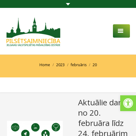
PAR MUMS
AKTUALITĀTES
You are here:
Home
2023
februāris
20
DARBĪBAS JOMA
PROJEKTI
Open
Aktuālie darbi
PAKALPOJUMI
no 20.
SABIEDRĪBAS LĪDZDALĪBA
februāra līdz
KONTAKTI
24. februārim