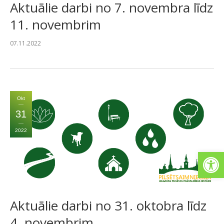
Aktuālie darbi no 7. novembra līdz
11. novembrim
07.11.2022
Okt
31
2022
Open
Aktuālie darbi no 31. oktobra līdz
4. novembrim