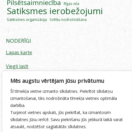
Pilsētsaimniecība
Rīgas iela
Satiksmes ierobežojumi
Satiksmes organizācija
Svētku nodrošināšana
NODERĪGI
Lapas karte
Viegli lasīt
Piekļūstamības paziņojums
Mēs augstu vērtējam jūsu privātumu
Šī tīmekļa vietne izmanto sīkdatnes. Piekrītot sīkdatņu
Sīkdatņu izmantošana
izmantošanai, tiks nodrošināta tīmekļa vietnes optimāla
darbība.
Privātuma politika
Turpinot vietnes apskati, Jūs piekrītat, ka izmantosim
sīkdatnes Jūsu ierīcē. Savu piekrišanu Jūs jebkurā laikā varat
Ētikas kodekss
atsaukt, nodzēšot saglabātās sīkdatnes.