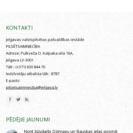
KONTAKTI
Jelgavas valstspilsētas pašvaldības iestāde
PILSĒTSAIMNIECĪBA
Adrese:
Pulkveža O. Kalpaka iela 16A,
Jelgava LV-3001
Tālr.:
(+371) 630 844 70
Iedzīvotāju atbalsta tālr.:
8787
E-pasts:
pilsetsaimnieciba@jelgava.lv
Find us on:
PĒDĒJIE JAUNUMI
Norit būvdarbi Dzirnavu un Bauskas ielas posmā;