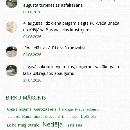
augustā turpināsies asfaltēšana
06.08.2026
4. augustā līdz diena beigām slēgts Pulkveža Brieža
un Krišjāņa Barona ielas krustojums
04.08.2026
Jāņa ielā uzstādīti divi ātrumvaļņi
04.08.2026
Jelgavā sakopj ietvju malas, noņemot vairāku gadu
laikā uzkrājušos apaugumu
31.07.2026
BIRKU MĀKONIS
Garozas iela
Apgaismojums
Hercoga Jēkaba laukums
Lielā iela
Ielu uzturēšana
Lielupe
Jāņa Čakstes bulvāris
Nedēļa
Loka maģistrāle
Pasta sala