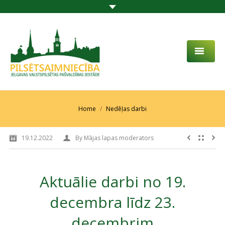
PAR MUMS
AKTUALITĀTES
You are here:
Home
Nedēļas darbi
DARBĪBAS JOMA
19.12.2022
By
Mājas lapas moderators
PROJEKTI
PAKALPOJUMI
Aktuālie darbi no 19.
SABIEDRĪBAS LĪDZDALĪBA
decembra līdz 23.
KONTAKTI
decembrim