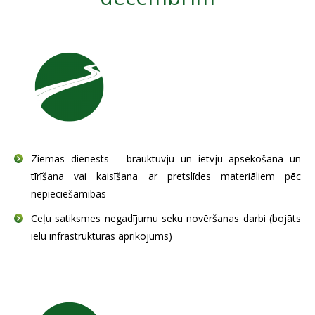
SAZIŅA
Ziemas dienests – brauktuvju un ietvju apsekošana un
tīrīšana vai kaisīšana ar pretslīdes materiāliem pēc
nepieciešamības
Ceļu satiksmes negadījumu seku novēršanas darbi (bojāts
ielu infrastruktūras aprīkojums)