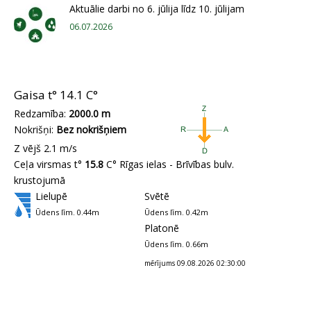
Aktuālie darbi no 6. jūlija līdz 10. jūlijam
06.07.2026
Gaisa t°
14.1 C°
Redzamība:
2000.0 m
Nokrišņi:
Bez nokrišņiem
Z vējš 2.1 m/s
Ceļa virsmas t°
15.8
C° Rīgas ielas - Brīvības bulv.
krustojumā
Lielupē
Svētē
Ūdens līm. 0.44m
Ūdens līm. 0.42m
Platonē
Ūdens līm. 0.66m
mērījums 09.08.2026 02:30:00