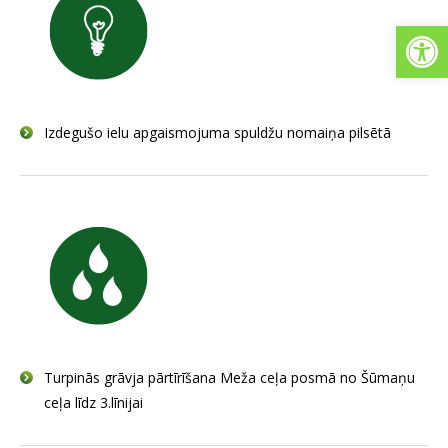
Open
Izdegušo ielu apgaismojuma spuldžu nomaiņa pilsētā
Turpinās grāvja pārtīrīšana Meža ceļa posmā no Šūmaņu
ceļa līdz 3.līnijai