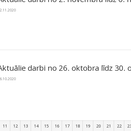
2.11.2020
Aktuālie darbi no 26. oktobra līdz 30.
6.10.2020
11
12
13
14
15
16
17
18
19
20
21
22
2