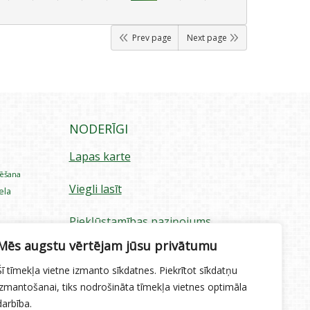
Prev page
Next page
NODERĪGI
Lapas karte
rēšana
Viegli lasīt
iela
Piekļūstamības paziņojums
ecība
Mēs augstu vērtējam jūsu privātumu
Sīkdatņu izmantošana
Šī tīmekļa vietne izmanto sīkdatnes. Piekrītot sīkdatņu
Privātuma politika
izmantošanai, tiks nodrošināta tīmekļa vietnes optimāla
darbība.