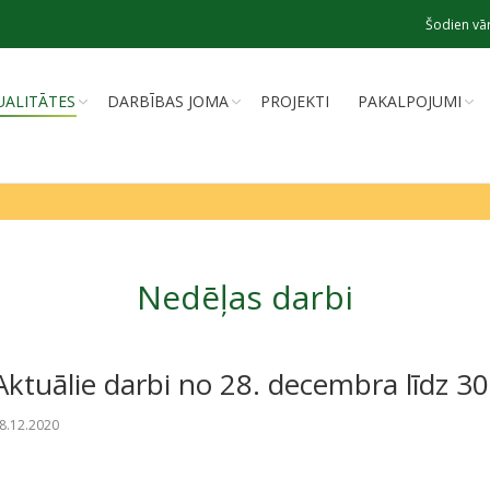
Šodien vār
UALITĀTES
DARBĪBAS JOMA
PROJEKTI
PAKALPOJUMI
Nedēļas darbi
Aktuālie darbi no 28. decembra līdz 3
8.12.2020