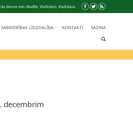
da dienas svin: Mudīte, Vladislavs, Vladislava
SABIEDRĪBAS LĪDZDALĪBA
KONTAKTI
SAZIŅA
0. decembrim