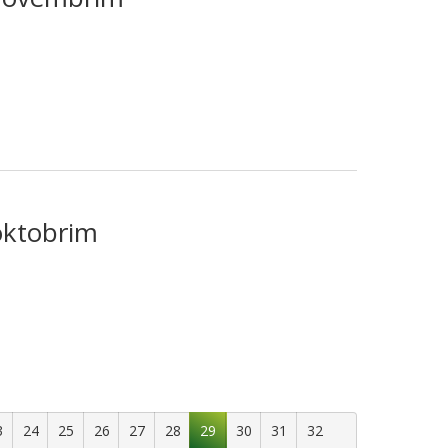
 oktobrim
3
24
25
26
27
28
29
30
31
32