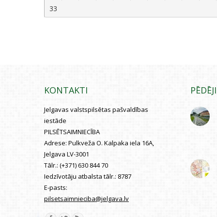
33
KONTAKTI
PĒDĒJ
Jelgavas valstspilsētas pašvaldības
iestāde
PILSĒTSAIMNIECĪBA
Adrese:
Pulkveža O. Kalpaka iela 16A,
Jelgava LV-3001
Tālr.:
(+371) 630 844 70
Iedzīvotāju atbalsta tālr.:
8787
E-pasts:
pilsetsaimnieciba@jelgava.lv