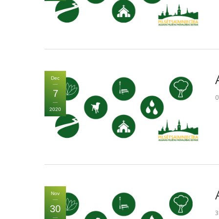
Dec
7
0
2020
Nov
30
3