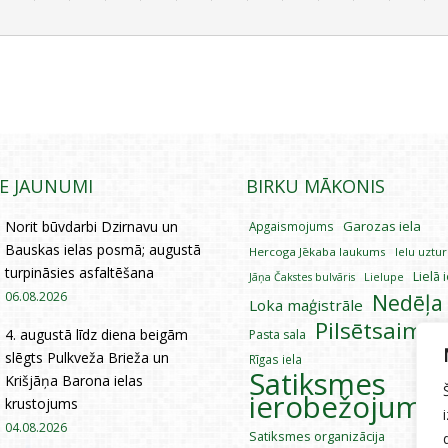
IE JAUNUMI
BIRKU MĀKONIS
Norit būvdarbi Dzirnavu un
Garozas iela
Apgaismojums
Bauskas ielas posmā; augustā
Hercoga Jēkaba laukums
Ielu uztu
turpināsies asfaltēšana
Lielā 
Lielupe
Jāņa Čakstes bulvāris
06.08.2026
Nedēļa
Loka maģistrāle
Pilsētsaimni
4. augustā līdz diena beigām
Pasta sala
slēgts Pulkveža Brieža un
Rīgas iela
Satiksmes
Krišjāņa Barona ielas
ierobežojumi
krustojums
04.08.2026
Satiksmes organizācija