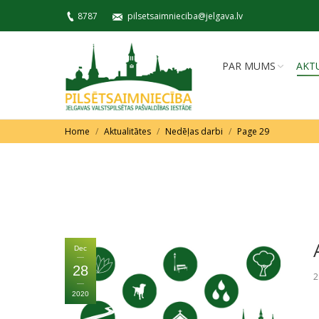
8787
pilsetsaimnieciba@jelgava.lv
PAR MUMS
AKT
You are here:
Home
Aktualitātes
Nedēļas darbi
Page 29
Dec
28
2
2020