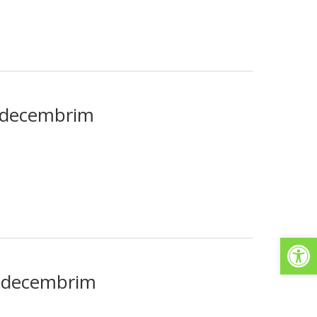
. decembrim
Open
. decembrim