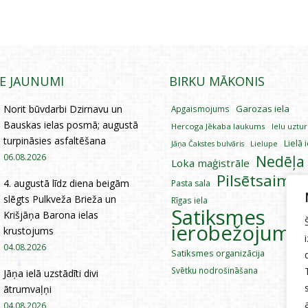
IE JAUNUMI
BIRKU MĀKONIS
Norit būvdarbi Dzirnavu un
Garozas iela
Apgaismojums
Bauskas ielas posmā; augustā
Hercoga Jēkaba laukums
Ielu uztu
turpināsies asfaltēšana
Lielā 
Lielupe
Jāņa Čakstes bulvāris
06.08.2026
Nedēļa
Loka maģistrāle
Pilsētsaimni
4. augustā līdz diena beigām
Pasta sala
slēgts Pulkveža Brieža un
Rīgas iela
Satiksmes
Krišjāņa Barona ielas
ierobežojumi
krustojums
04.08.2026
Satiksmes organizācija
Svētku nodrošināšana
Jāņa ielā uzstādīti divi
ātrumvaļņi
04.08.2026