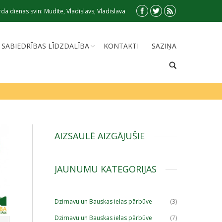
da dienas svin: Mudīte, Vladislavs, Vladislava
SABIEDRĪBAS LĪDZDALĪBA
KONTAKTI
SAZIŅA
AIZSAULĒ AIZGĀJUŠIE
JAUNUMU KATEGORIJAS
Dzirnavu un Bauskas ielas pārbūve
(3)
Dzirnavu un Bauskas ielas pārbūve
(7)