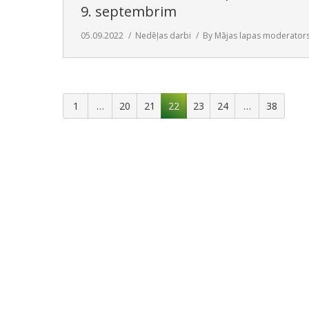
9. septembrim
05.09.2022
Nedēļas darbi
By
Mājas lapas moderator
1
…
20
21
22
23
24
…
38