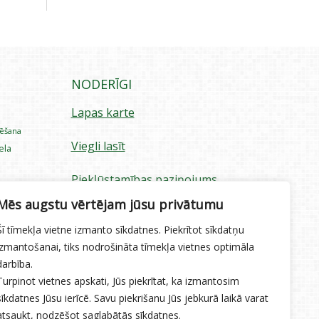
NODERĪGI
Lapas karte
rēšana
Viegli lasīt
iela
Piekļūstamības paziņojums
ecība
Mēs augstu vērtējam jūsu privātumu
Sīkdatņu izmantošana
Šī tīmekļa vietne izmanto sīkdatnes. Piekrītot sīkdatņu
Privātuma politika
izmantošanai, tiks nodrošināta tīmekļa vietnes optimāla
darbība.
Ētikas kodekss
Turpinot vietnes apskati, Jūs piekrītat, ka izmantosim
sīkdatnes Jūsu ierīcē. Savu piekrišanu Jūs jebkurā laikā varat
atsaukt, nodzēšot saglabātās sīkdatnes.