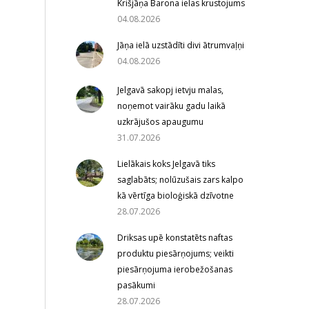
Krišjāņa Barona ielas krustojums
04.08.2026
Jāņa ielā uzstādīti divi ātrumvaļņi
04.08.2026
Jelgavā sakopj ietvju malas,
noņemot vairāku gadu laikā
uzkrājušos apaugumu
31.07.2026
Lielākais koks Jelgavā tiks
saglabāts; nolūzušais zars kalpo
kā vērtīga bioloģiskā dzīvotne
28.07.2026
Driksas upē konstatēts naftas
produktu piesārņojums; veikti
piesārņojuma ierobežošanas
pasākumi
28.07.2026