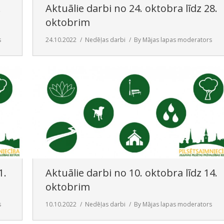
.
Aktuālie darbi no 24. oktobra līdz 28.
oktobrim
s
24.10.2022
Nedēļas darbi
By
Mājas lapas moderators
1.
Aktuālie darbi no 10. oktobra līdz 14.
oktobrim
s
10.10.2022
Nedēļas darbi
By
Mājas lapas moderators