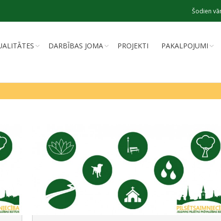
Šodien vār
UALITĀTES
DARBĪBAS JOMA
PROJEKTI
PAKALPOJUMI