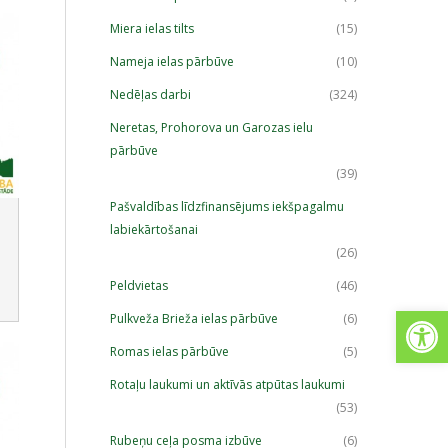
Miera ielas tilts
(15)
Nameja ielas pārbūve
(10)
Nedēļas darbi
(324)
Neretas, Prohorova un Garozas ielu
pārbūve
(39)
Pašvaldības līdzfinansējums iekšpagalmu
labiekārtošanai
(26)
Peldvietas
(46)
Open
Pulkveža Brieža ielas pārbūve
(6)
Romas ielas pārbūve
(5)
Rotaļu laukumi un aktīvās atpūtas laukumi
(53)
Rubeņu ceļa posma izbūve
(6)