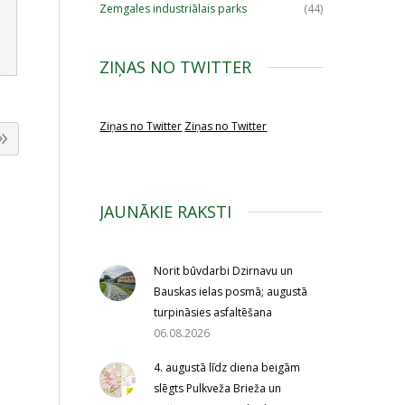
Zemgales industriālais parks
(44)
ZIŅAS NO TWITTER
Ziņas no Twitter
Ziņas no Twitter
JAUNĀKIE RAKSTI
Norit būvdarbi Dzirnavu un
Bauskas ielas posmā; augustā
turpināsies asfaltēšana
06.08.2026
4. augustā līdz diena beigām
slēgts Pulkveža Brieža un