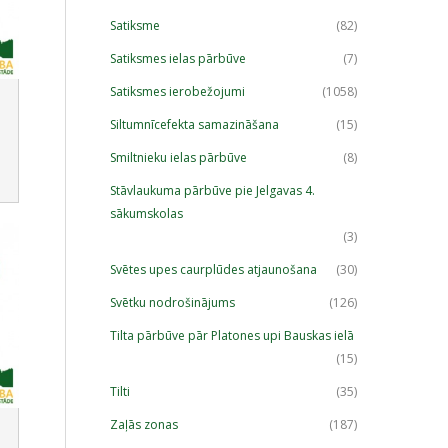
Satiksme
(82)
Satiksmes ielas pārbūve
(7)
Satiksmes ierobežojumi
(1058)
Siltumnīcefekta samazināšana
(15)
Smiltnieku ielas pārbūve
(8)
Stāvlaukuma pārbūve pie Jelgavas 4.
sākumskolas
(3)
Svētes upes caurplūdes atjaunošana
(30)
Svētku nodrošinājums
(126)
Tilta pārbūve pār Platones upi Bauskas ielā
(15)
Tilti
(35)
Zaļās zonas
(187)