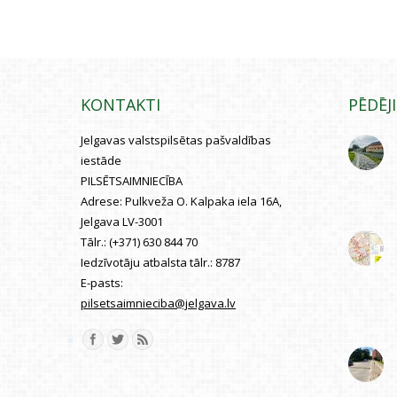
KONTAKTI
PĒDĒJ
Jelgavas valstspilsētas pašvaldības
iestāde
PILSĒTSAIMNIECĪBA
Adrese:
Pulkveža O. Kalpaka iela 16A,
Jelgava LV-3001
Tālr.:
(+371) 630 844 70
Iedzīvotāju atbalsta tālr.:
8787
E-pasts:
pilsetsaimnieciba@jelgava.lv
Find us on: