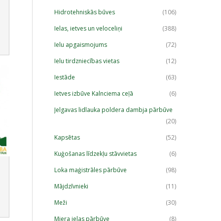
Hidrotehniskās būves
(106)
Ielas, ietves un veloceliņi
(388)
Ielu apgaismojums
(72)
Ielu tirdzniecības vietas
(12)
Iestāde
(63)
Ietves izbūve Kalnciema ceļā
(6)
Jelgavas lidlauka poldera dambja pārbūve
(20)
Kapsētas
(52)
Kuģošanas līdzekļu stāvvietas
(6)
Loka maģistrāles pārbūve
(98)
Mājdzīvnieki
(11)
Meži
(30)
Miera ielas pārbūve
(8)