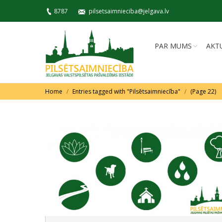
8787
pilsetsaimnieciba@jelgava.lv
PAR MUMS
AKT
You are here:
Home
Entries tagged with "Pilsētsaimniecība"
(Page 22)