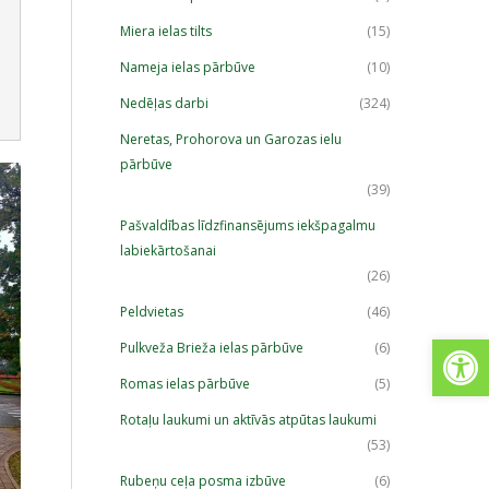
Miera ielas tilts
(15)
Nameja ielas pārbūve
(10)
Nedēļas darbi
(324)
Neretas, Prohorova un Garozas ielu
pārbūve
(39)
Pašvaldības līdzfinansējums iekšpagalmu
labiekārtošanai
(26)
Peldvietas
(46)
Open
Pulkveža Brieža ielas pārbūve
(6)
Romas ielas pārbūve
(5)
Rotaļu laukumi un aktīvās atpūtas laukumi
(53)
Rubeņu ceļa posma izbūve
(6)