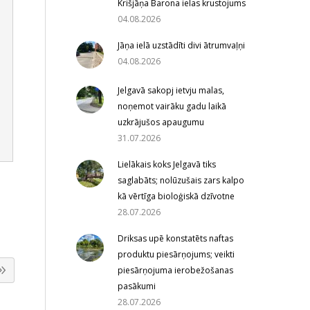
Krišjāņa Barona ielas krustojums
04.08.2026
Jāņa ielā uzstādīti divi ātrumvaļņi
04.08.2026
Jelgavā sakopj ietvju malas,
noņemot vairāku gadu laikā
uzkrājušos apaugumu
31.07.2026
Lielākais koks Jelgavā tiks
saglabāts; nolūzušais zars kalpo
kā vērtīga bioloģiskā dzīvotne
28.07.2026
Driksas upē konstatēts naftas
produktu piesārņojums; veikti
piesārņojuma ierobežošanas
pasākumi
28.07.2026