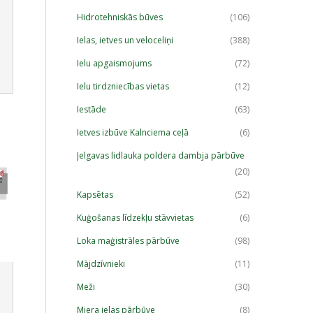
Hidrotehniskās būves
(106)
Ielas, ietves un veloceliņi
(388)
Ielu apgaismojums
(72)
Ielu tirdzniecības vietas
(12)
Iestāde
(63)
Ietves izbūve Kalnciema ceļā
(6)
Jelgavas lidlauka poldera dambja pārbūve
(20)
Kapsētas
(52)
Kuģošanas līdzekļu stāvvietas
(6)
Loka maģistrāles pārbūve
(98)
Mājdzīvnieki
(11)
Meži
(30)
Miera ielas pārbūve
(8)