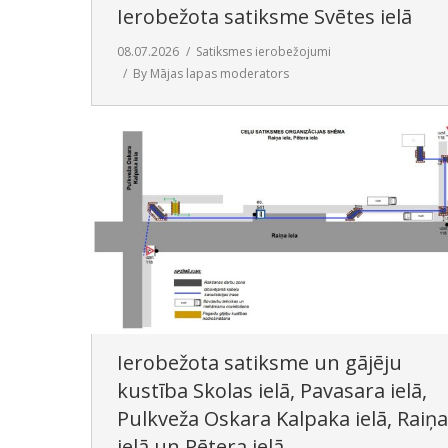
Ierobežota satiksme Svētes ielā
08.07.2026
Satiksmes ierobežojumi
By
Mājas lapas moderators
Ierobežota satiksme un gājēju
kustība Skolas ielā, Pavasara ielā,
Pulkveža Oskara Kalpaka ielā, Raiņa
ielā un Pētera ielā