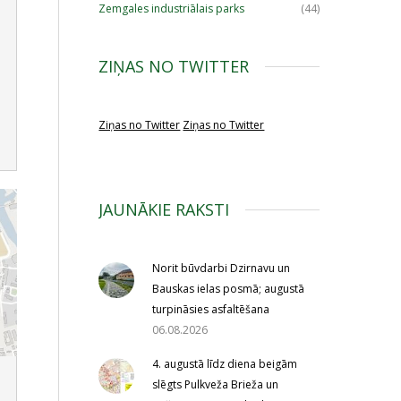
Zemgales industriālais parks
(44)
ZIŅAS NO TWITTER
Ziņas no Twitter
Ziņas no Twitter
JAUNĀKIE RAKSTI
Norit būvdarbi Dzirnavu un
Bauskas ielas posmā; augustā
turpināsies asfaltēšana
06.08.2026
4. augustā līdz diena beigām
slēgts Pulkveža Brieža un