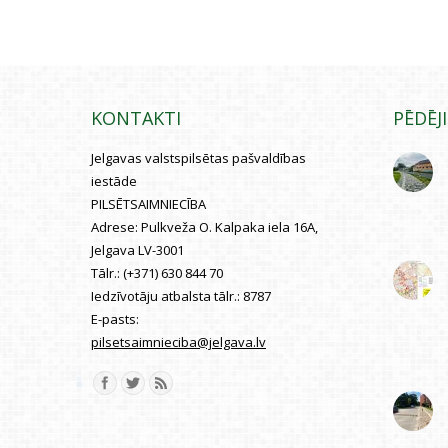
KONTAKTI
PĒDĒJ
Jelgavas valstspilsētas pašvaldības
iestāde
PILSĒTSAIMNIECĪBA
Adrese:
Pulkveža O. Kalpaka iela 16A,
Jelgava LV-3001
Tālr.:
(+371) 630 844 70
Iedzīvotāju atbalsta tālr.:
8787
E-pasts:
pilsetsaimnieciba@jelgava.lv
Find us on: