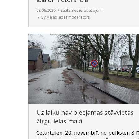
08.06.2026
Satiksmes ierobežojumi
By
Mājas lapas moderators
Uz laiku nav pieejamas stāvvietas
Zirgu ielas malā
Ceturtdien, 20. novembrī, no pulksten 8 l