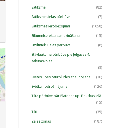
Satiksme
(82)
Satiksmes ielas pārbūve
(7)
Satiksmes ierobežojumi
(1058)
Siltumnīcefekta samazināšana
(15)
Smiltnieku ielas pārbūve
(8)
Stāvlaukuma pārbūve pie Jelgavas 4.
sākumskolas
(3)
Svētes upes caurplūdes atjaunošana
(30)
Svētku nodrošinājums
(126)
Tilta pārbūve pār Platones upi Bauskas ielā
(15)
Tilti
(35)
Zaļās zonas
(187)