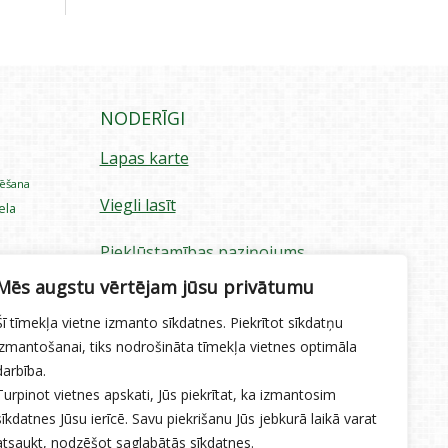
NODERĪGI
Lapas karte
rēšana
Viegli lasīt
iela
Piekļūstamības paziņojums
ecība
Mēs augstu vērtējam jūsu privātumu
Sīkdatņu izmantošana
Šī tīmekļa vietne izmanto sīkdatnes. Piekrītot sīkdatņu
Privātuma politika
izmantošanai, tiks nodrošināta tīmekļa vietnes optimāla
darbība.
Ētikas kodekss
Turpinot vietnes apskati, Jūs piekrītat, ka izmantosim
sīkdatnes Jūsu ierīcē. Savu piekrišanu Jūs jebkurā laikā varat
atsaukt, nodzēšot saglabātās sīkdatnes.