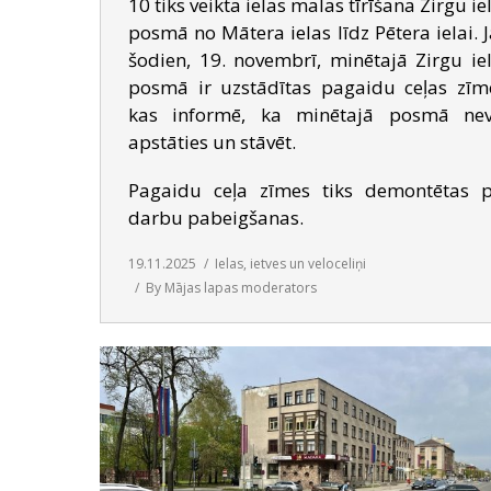
10 tiks veikta ielas malas tīrīšana Zirgu ie
posmā no Mātera ielas līdz Pētera ielai. 
šodien, 19. novembrī, minētajā Zirgu ie
posmā ir uzstādītas pagaidu ceļas zīm
kas informē, ka minētajā posmā nev
apstāties un stāvēt.
Pagaidu ceļa zīmes tiks demontētas 
darbu pabeigšanas.
19.11.2025
Ielas, ietves un veloceliņi
By
Mājas lapas moderators