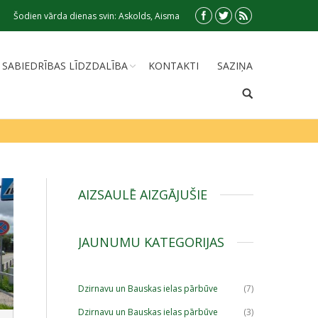
Šodien vārda dienas svin: Askolds, Aisma
SABIEDRĪBAS LĪDZDALĪBA
KONTAKTI
SAZIŅA
AIZSAULĒ AIZGĀJUŠIE
JAUNUMU KATEGORIJAS
Dzirnavu un Bauskas ielas pārbūve
(7)
Dzirnavu un Bauskas ielas pārbūve
(3)