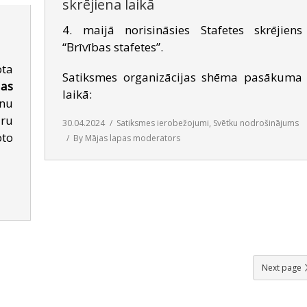
skrējiena laikā
4. maijā norisināsies Stafetes skrējiens
“Brīvības stafetes”.
ota
Satiksmes organizācijas shēma pasākuma
las
laikā:
nu
aru
30.04.2024
Satiksmes ierobežojumi
,
Svētku nodrošinājums
oto
By
Mājas lapas moderators
Next page