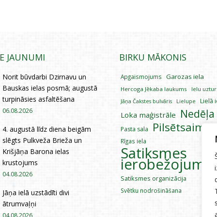
IE JAUNUMI
BIRKU MĀKONIS
Norit būvdarbi Dzirnavu un
Garozas iela
Apgaismojums
Bauskas ielas posmā; augustā
Hercoga Jēkaba laukums
Ielu uztu
turpināsies asfaltēšana
Lielā 
Lielupe
Jāņa Čakstes bulvāris
06.08.2026
Nedēļa
Loka maģistrāle
Pilsētsaimni
4. augustā līdz diena beigām
Pasta sala
slēgts Pulkveža Brieža un
Rīgas iela
Satiksmes
Krišjāņa Barona ielas
ierobežojumi
krustojums
04.08.2026
Satiksmes organizācija
Svētku nodrošināšana
Jāņa ielā uzstādīti divi
ātrumvaļņi
04.08.2026