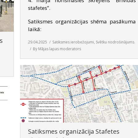
4. maijā norisināsies Skrējiens “Brīvības
stafetes”.
Satiksmes organizācijas shēma pasākuma
laikā:
s
29.04.2025
Satiksmes ierobežojumi
,
Svētku nodrošinājums
By
Mājas lapas moderators
Satiksmes organizācija Stafetes