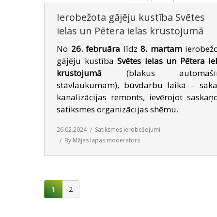
Ierobežota gājēju kustība Svētes
ielas un Pētera ielas krustojumā
No
26. februāra
līdz
8. martam
ierobež
gājēju kustība
Svētes ielas un Pētera ie
krustojumā
(blakus automašī
stāvlaukumam), būvdarbu laikā – sak
kanalizācijas remonts, ievērojot saskaņ
satiksmes organizācijas shēmu.
26.02.2024
Satiksmes ierobežojumi
By
Mājas lapas moderators
1
2