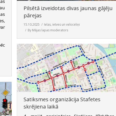
las
Pilsētā izveidotas divas jaunas gājēju
Jau
las
pārejas
es,
15.10.2025
Ielas, ietves un veloceliņi
ar
By
Mājas lapas moderators
pēc
Satiksmes organizācija Stafetes
skrējiena laikā