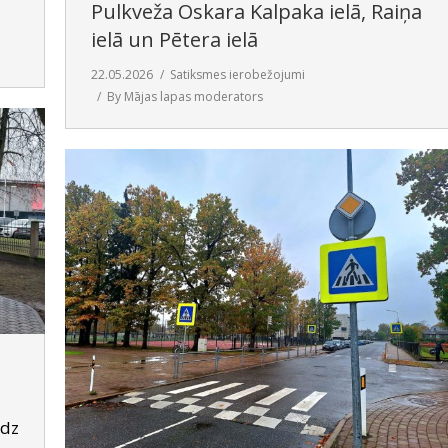
Pulkveža Oskara Kalpaka ielā, Raiņa
ielā un Pētera ielā
22.05.2026
Satiksmes ierobežojumi
By
Mājas lapas moderators
īdz