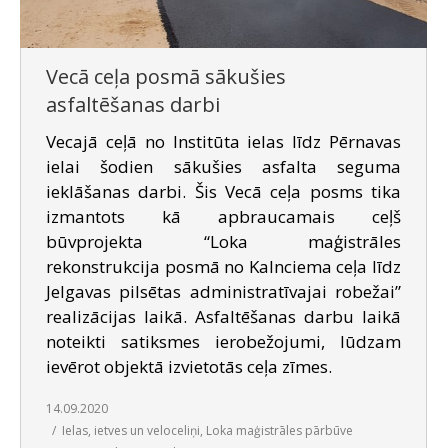
Vecā ceļa posmā sākušies
asfaltēšanas darbi
Vecajā ceļā no Institūta ielas līdz Pērnavas
ielai šodien sākušies asfalta seguma
ieklāšanas darbi. Šis Vecā ceļa posms tika
izmantots kā apbraucamais ceļš
būvprojekta “Loka maģistrāles
rekonstrukcija posmā no Kalnciema ceļa līdz
Jelgavas pilsētas administratīvajai robežai”
realizācijas laikā. Asfaltēšanas darbu laikā
noteikti satiksmes ierobežojumi, lūdzam
ievērot objektā izvietotās ceļa zīmes.
14.09.2020
Ielas, ietves un veloceliņi
,
Loka maģistrāles pārbūve