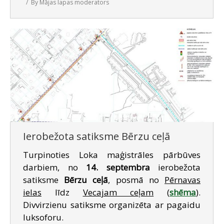
By
Mājas lapas moderators
Ierobežota satiksme Bērzu ceļā
Turpinoties Loka maģistrāles pārbūves
darbiem, no
14. septembra
ierobežota
satiksme
Bērzu ceļā
, posmā no
Pērnavas
ielas
līdz
Vecajam ceļam
(
shēma
).
Divvirzienu satiksme organizēta ar pagaidu
luksoforu.