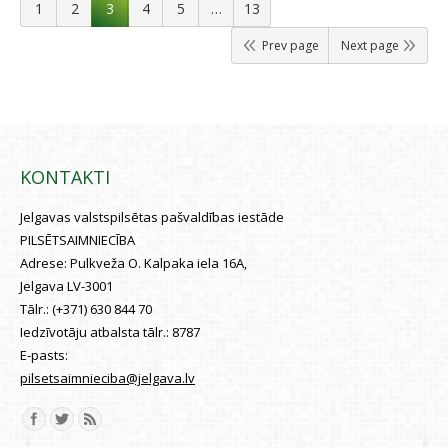
1
2
3
4
5
…
13
Prev page
Next page
KONTAKTI
Jelgavas valstspilsētas pašvaldības iestāde
PILSĒTSAIMNIECĪBA
Adrese:
Pulkveža O. Kalpaka iela 16A,
Jelgava LV-3001
Tālr.:
(+371) 630 844 70
Iedzīvotāju atbalsta tālr.:
8787
E-pasts:
pilsetsaimnieciba@jelgava.lv
Find us on: