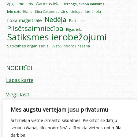
Garozas iela
Apgaismojums
Hercoga Jēkaba laukums
Lielā iela
Ielu uzturēšana
Lielupe
Jāņa Čakstes bulvāris
Nedēļa
Loka maģistrāle
Pasta sala
Pilsētsaimniecība
Rīgas iela
Satiksmes ierobežojumi
Satiksmes organizācija
Svētku nodrošināšana
NODERĪGI
Lapas karte
Viegli lasīt
Piekļūstamības paziņojums
Mēs augstu vērtējam jūsu privātumu
Šī tīmekļa vietne izmanto sīkdatnes. Piekrītot sīkdatņu
Sīkdatņu izmantošana
izmantošanai, tiks nodrošināta tīmekļa vietnes optimāla
darbība.