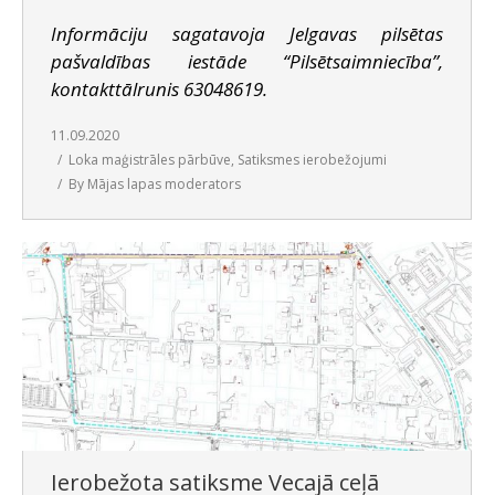
Informāciju sagatavoja Jelgavas pilsētas
pašvaldības iestāde “Pilsētsaimniecība”,
kontakttālrunis 63048619.
11.09.2020
Loka maģistrāles pārbūve
,
Satiksmes ierobežojumi
By
Mājas lapas moderators
Ierobežota satiksme Vecajā ceļā