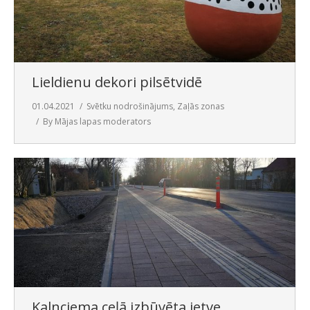
Lieldienu dekori pilsētvidē
01.04.2021
Svētku nodrošinājums
,
Zaļās zonas
By
Mājas lapas moderators
Kalnciema ceļā izbūvēta ietve