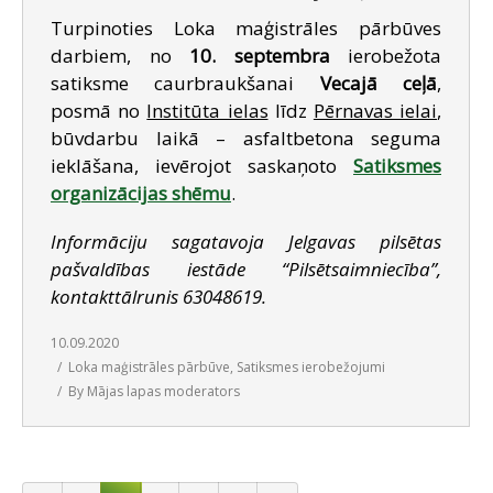
Turpinoties Loka maģistrāles pārbūves
darbiem, no
10. septembra
ierobežota
satiksme caurbraukšanai
Vecajā ceļā
,
posmā no
Institūta ielas
līdz
Pērnavas ielai
,
būvdarbu laikā – asfaltbetona seguma
ieklāšana, ievērojot saskaņoto
Satiksmes
organizācijas shēmu
.
Informāciju sagatavoja Jelgavas pilsētas
pašvaldības iestāde “Pilsētsaimniecība”,
kontakttālrunis 63048619.
10.09.2020
Loka maģistrāles pārbūve
,
Satiksmes ierobežojumi
By
Mājas lapas moderators