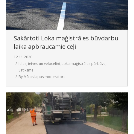
Sakārtoti Loka maģistrāles būvdarbu
laika apbraucamie ceļi
12.11.2020
Ielas, ietves un veloceliņi
,
Loka maģistrāles pārbūve
,
Satiksme
By
Mājas lapas moderators