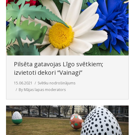
Pilsēta gatavojas Līgo svētkiem;
izvietoti dekori “Vainagi”
15.06.2021
Svētku nodrošinājums
By
Mājas lapas moderators