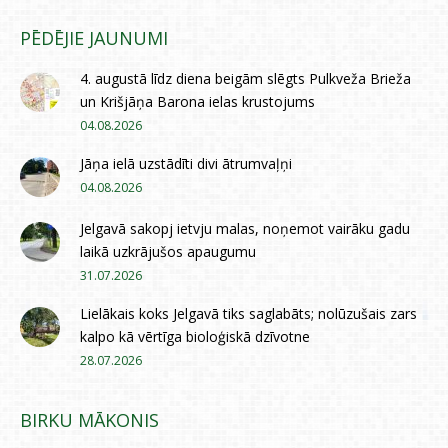
PĒDĒJIE JAUNUMI
4. augustā līdz diena beigām slēgts Pulkveža Brieža
un Krišjāņa Barona ielas krustojums
04.08.2026
Jāņa ielā uzstādīti divi ātrumvaļņi
04.08.2026
Jelgavā sakopj ietvju malas, noņemot vairāku gadu
laikā uzkrājušos apaugumu
31.07.2026
Lielākais koks Jelgavā tiks saglabāts; nolūzušais zars
kalpo kā vērtīga bioloģiskā dzīvotne
28.07.2026
BIRKU MĀKONIS