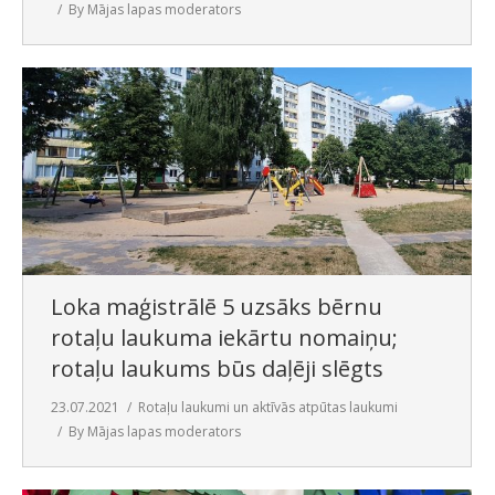
By
Mājas lapas moderators
Loka maģistrālē 5 uzsāks bērnu
rotaļu laukuma iekārtu nomaiņu;
rotaļu laukums būs daļēji slēgts
23.07.2021
Rotaļu laukumi un aktīvās atpūtas laukumi
By
Mājas lapas moderators