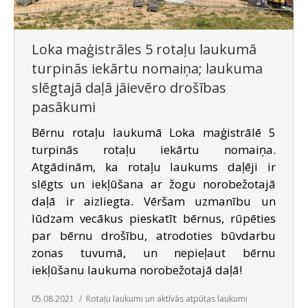
SAZIŅA
Loka maģistrāles 5 rotaļu laukumā
turpinās iekārtu nomaiņa; laukuma
slēgtajā daļā jāievēro drošības
pasākumi
Bērnu rotaļu laukumā Loka maģistrālē 5
turpinās rotaļu iekārtu nomaiņa.
Atgādinām, ka rotaļu laukums daļēji ir
slēgts un iekļūšana ar žogu norobežotajā
daļā ir aizliegta. Vēršam uzmanību un
lūdzam vecākus pieskatīt bērnus, rūpēties
par bērnu drošību, atrodoties būvdarbu
zonas tuvumā, un nepieļaut bērnu
iekļūšanu laukuma norobežotajā daļā!
05.08.2021
Rotaļu laukumi un aktīvās atpūtas laukumi