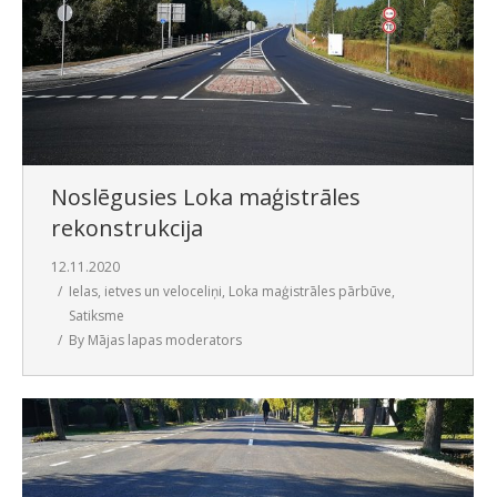
Noslēgusies Loka maģistrāles
rekonstrukcija
12.11.2020
Ielas, ietves un veloceliņi
,
Loka maģistrāles pārbūve
,
Satiksme
By
Mājas lapas moderators