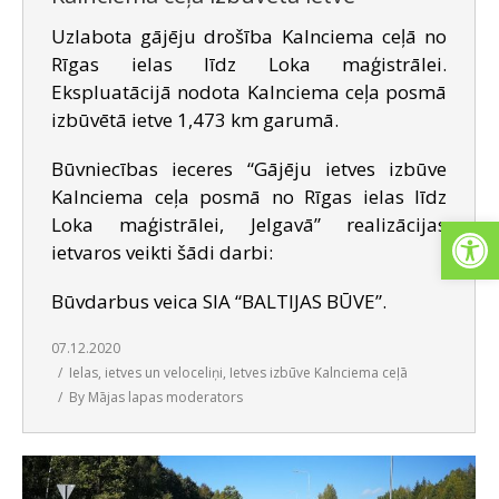
Uzlabota gājēju drošība Kalnciema ceļā no
Rīgas ielas līdz Loka maģistrālei.
Ekspluatācijā nodota Kalnciema ceļa posmā
izbūvētā ietve 1,473 km garumā.
Būvniecības ieceres “Gājēju ietves izbūve
Kalnciema ceļa posmā no Rīgas ielas līdz
Open
Loka maģistrālei, Jelgavā” realizācijas
ietvaros veikti šādi darbi:
Būvdarbus veica SIA “BALTIJAS BŪVE”.
07.12.2020
Ielas, ietves un veloceliņi
,
Ietves izbūve Kalnciema ceļā
By
Mājas lapas moderators