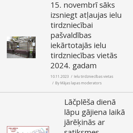
15. novembrī sāks
izsniegt atļaujas ielu
tirdzniecībai
pašvaldības
iekārtotajās ielu
tirdzniecības vietās
2024. gadam
10.11.2023
Ielu tirdzniecības vietas
By
Mājas lapas moderators
Lāčplēša dienā
lāpu gājiena laikā
jārēķinās ar
satiksmes