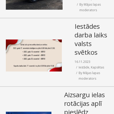
By
Mājas lapas
moderators
Iestādes
darba laiks
valsts
svētkos
16.11.2023
Iestāde
,
Kapsētas
By
Mājas lapas
moderators
Aizsargu ielas
rotācijas aplī
pieslēdz