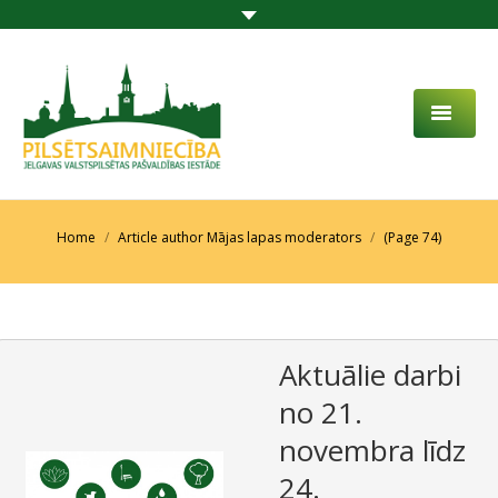
PAR MUMS
AKTUALITĀTES
You are here:
Home
Article author Mājas lapas moderators
(Page 74)
DARBĪBAS JOMA
PROJEKTI
Aktuālie darbi
PAKALPOJUMI
no 21.
SABIEDRĪBAS LĪDZDALĪBA
novembra līdz
KONTAKTI
24.