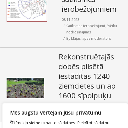
ierobežojumiem
08.11.2023
Satiksmes ierobežojumi
,
Svētku
nodrošinājums
By
Mājas lapas moderators
Rekonstruētajās
dobēs pilsētā
iestādītas 1240
ziemcietes un ap
1600 sīpolpuķu
07.11.2023
Zaļās zonas
Mēs augstu vērtējam jūsu privātumu
By
Mājas lapas moderators
Šī tīmekļa vietne izmanto sīkdatnes. Piekrītot sīkdatņu