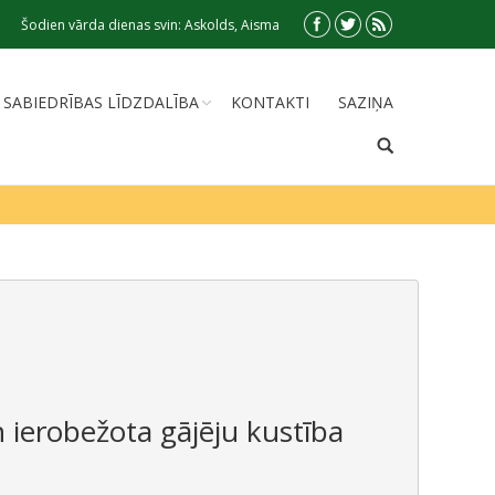
Šodien vārda dienas svin: Askolds, Aisma
SABIEDRĪBAS LĪDZDALĪBA
KONTAKTI
SAZIŅA
 ierobežota gājēju kustība