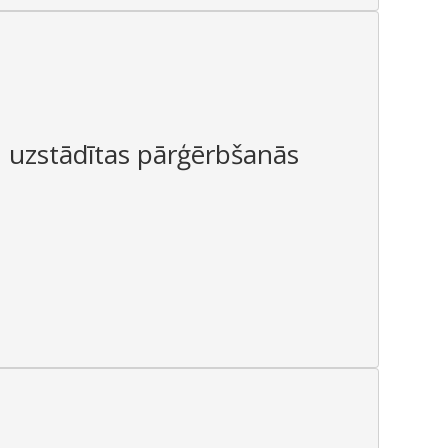
ļ uzstādītas pārģērbšanās
s