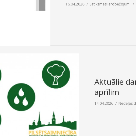
16.04.2026
Satiksmes ierobežojumi
Aktuālie dar
aprīlim
14.04.2026
Nedēļas d