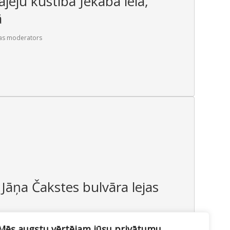
jēju kustība Jēkaba ielā,
ā
as moderators
Jāņa Čakstes bulvāra lejas
,
Zaļās zonas
By
Mājas lapas moderators
Mēs augstu vērtējam jūsu privātumu