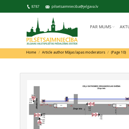
8787
pilsetsaimnieciba@jelgava.lv
PAR MUMS
AKT
You are here:
Home
Article author Mājas lapas moderators
(Page 10)