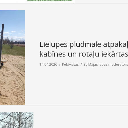
Lielupes pludmalē atpaka
kabīnes un rotaļu iekārta
14.04.2026
Peldvietas
By
Mājas lapas moderators