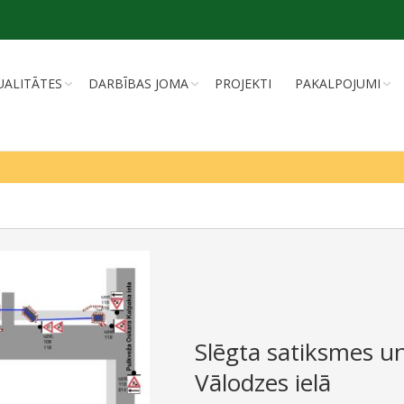
UALITĀTES
DARBĪBAS JOMA
PROJEKTI
PAKALPOJUMI
Slēgta satiksmes un
Vālodzes ielā