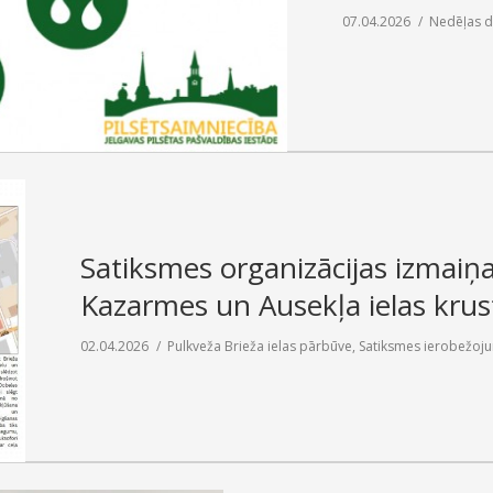
07.04.2026
Nedēļas d
Satiksmes organizācijas izmaiņa
Kazarmes un Ausekļa ielas kru
02.04.2026
Pulkveža Brieža ielas pārbūve
,
Satiksmes ierobežoj