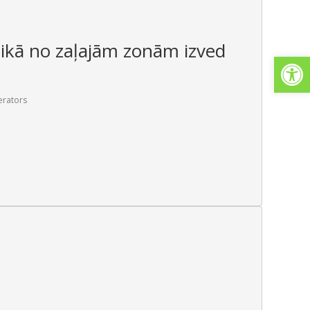
ikā no zaļajām zonām izved
Open
erators