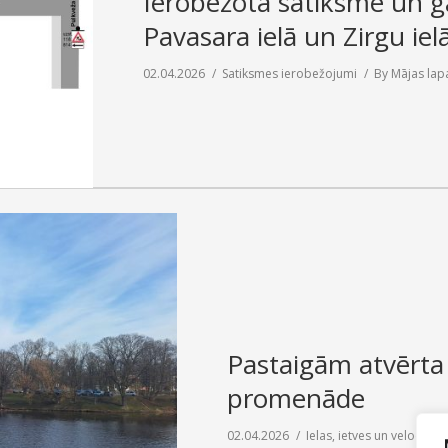
Ierobežota satiksme un gā
Pavasara ielā un Zirgu iel
02.04.2026
Satiksmes ierobežojumi
By
Mājas lap
Pastaigām atvērta 
promenāde
02.04.2026
Ielas, ietves un veloceliņi