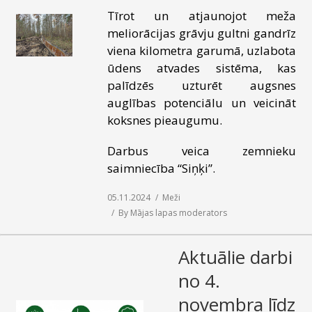
Tīrot un atjaunojot meža
meliorācijas grāvju gultni gandrīz
viena kilometra garumā, uzlabota
ūdens atvades sistēma, kas
palīdzēs uzturēt augsnes
auglības potenciālu un veicināt
koksnes pieaugumu.
Darbus veica zemnieku
saimniecība “Siņķi”.
05.11.2024
Meži
By
Mājas lapas moderators
Aktuālie darbi
no 4.
novembra līdz