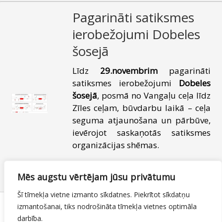
Pagarināti satiksmes
ierobežojumi Dobeles
šosejā
Līdz
29.novembrim
pagarināti
satiksmes ierobežojumi
Dobeles
šosejā
, posmā no Vangaļu ceļa līdz
Zīles ceļam, būvdarbu laikā – ceļa
seguma atjaunošana un pārbūve,
ievērojot saskaņotās satiksmes
organizācijas shēmas.
01.11.2024
Satiksmes ierobežojumi
Mēs augstu vērtējam jūsu privātumu
By
Mājas lapas moderators
Šī tīmekļa vietne izmanto sīkdatnes. Piekrītot sīkdatņu
izmantošanai, tiks nodrošināta tīmekļa vietnes optimāla
darbība.