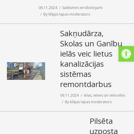
06.11.2024
Satiksmes ierobežojumi
By
Mājas lapas moderators
Sakņudārza,
Skolas un Ganību
Open
ielās veic lietus
kanalizācijas
sistēmas
remontdarbus
06.11.2024
Ielas, ietves un veloceliņi
By
Mājas lapas moderators
Pilsēta
uzposta