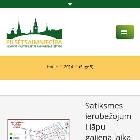
PAR MUMS
AKTUALITĀTES
You are here:
Home
2024
(Page 5)
DARBĪBAS JOMA
PROJEKTI
Satiksmes
PAKALPOJUMI
ierobežojum
SABIEDRĪBAS LĪDZDALĪBA
i lāpu
KONTAKTI
gājiena laikā