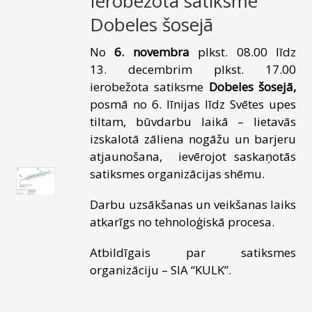
Ierobežota satiksme
Dobeles šosejā
No
6. novembra
plkst. 08.00 līdz
13. decembrim plkst. 17.00
ierobežota satiksme
Dobeles šosejā,
posmā no 6. līnijas līdz Svētes upes
tiltam, būvdarbu laikā – lietavās
izskalotā zāliena nogāžu un barjeru
atjaunošana, ievērojot saskaņotās
satiksmes organizācijas shēmu.
Darbu uzsākšanas un veikšanas laiks
atkarīgs no tehnoloģiskā procesa.
Atbildīgais par satiksmes
organizāciju – SIA “KULK”.