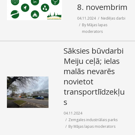
8. novembrim
04.11.2024
Nedēļas darbi
By
Mājas lapas
moderators
Sāksies būvdarbi
Meiju ceļā; ielas
malās nevarēs
novietot
transportlīdzekļu
s
04.11.2024
Zemgales industriālais parks
By
Mājas lapas moderators