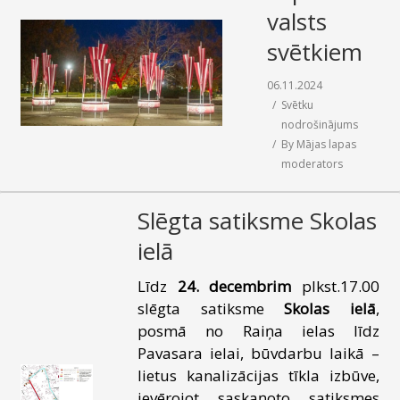
valsts
svētkiem
06.11.2024
Svētku
nodrošinājums
By
Mājas lapas
moderators
Slēgta satiksme Skolas
ielā
Līdz
24. decembrim
plkst.17.00
slēgta satiksme
Skolas ielā
,
posmā no Raiņa ielas līdz
Pavasara ielai, būvdarbu laikā –
lietus kanalizācijas tīkla izbūve,
ievērojot saskaņoto satiksmes