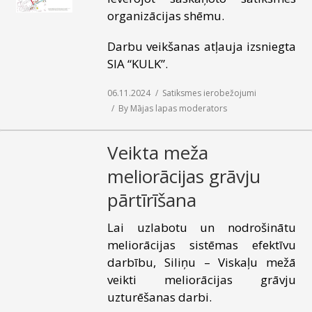
organizācijas shēmu.
Darbu veikšanas atļauja izsniegta
SIA “KULK”.
06.11.2024
Satiksmes ierobežojumi
By
Mājas lapas moderators
Veikta meža
meliorācijas grāvju
pārtīrīšana
Lai uzlabotu un nodrošinātu
meliorācijas sistēmas efektīvu
darbību, Siliņu – Viskaļu mežā
veikti meliorācijas grāvju
uzturēšanas darbi.