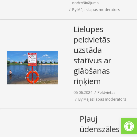
nodrošinājums
By
Mājas lapas moderators
Lielupes
peldvietās
uzstāda
statīvus ar
glābšanas
riņķiem
06.06.2024
Peldvietas
By
Mājas lapas moderators
Pļauj
Open
ūdenszāles