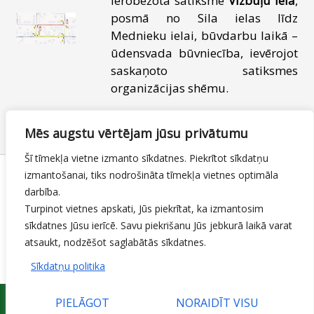
ierobežota satiksme
Vizbuļu ielā
,
posmā no Sila ielas līdz
Mednieku ielai, būvdarbu laikā –
ūdensvada būvniecība, ievērojot
saskaņoto satiksmes
organizācijas shēmu.
29.05.2024
Satiksmes ierobežojumi
Mēs augstu vērtējam jūsu privātumu
By
Mājas lapas moderators
Šī tīmekļa vietne izmanto sīkdatnes. Piekrītot sīkdatņu
izmantošanai, tiks nodrošināta tīmekļa vietnes optimāla
darbība.
1
…
16
17
18
19
20
…
28
Turpinot vietnes apskati, Jūs piekrītat, ka izmantosim
sīkdatnes Jūsu ierīcē. Savu piekrišanu Jūs jebkurā laikā varat
Prev page
Next page
atsaukt, nodzēšot saglabātās sīkdatnes.
Sīkdatņu politika
PIELĀGOT
NORAIDĪT VISU