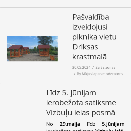
Pašvaldība
izveidojusi
piknika vietu
Driksas
krastmalā
30.05.2024
Zaļās zonas
By
Mājas lapas moderators
Līdz 5. jūnijam
ierobežota satiksme
Vizbuļu ielas posmā
No
29.maija
līdz
5.jūnijam