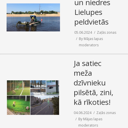
un niedres
Lielupes
peldvietās
05.06.2024
Zaļās zonas
By
Mājas lapas
moderators
Ja satiec
meža
dzīvnieku
pilsētā, zini,
kā rīkoties!
04.06.2024
Zaļās zonas
By
Mājas lapas
moderators