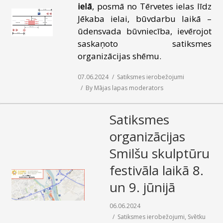
ielā
, posmā no Tērvetes ielas līdz
SAZIŅA
Jēkaba ielai, būvdarbu laikā –
ūdensvada būvniecība, ievērojot
saskaņoto satiksmes
organizācijas shēmu.
07.06.2024
Satiksmes ierobežojumi
By
Mājas lapas moderators
Satiksmes
organizācijas
Smilšu skulptūru
festivāla laikā 8.
un 9. jūnijā
06.06.2024
Satiksmes ierobežojumi
,
Svētku