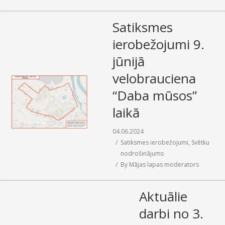
Satiksmes
ierobežojumi 9.
jūnijā
velobrauciena
“Daba mūsos”
laikā
04.06.2024
Satiksmes ierobežojumi
,
Svētku
nodrošinājums
By
Mājas lapas moderators
Aktuālie
darbi no 3.