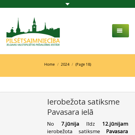
PAR MUMS
AKTUALITĀTES
You are here:
Home
2024
(Page 18)
DARBĪBAS JOMA
PROJEKTI
Ierobežota satiksme
PAKALPOJUMI
Pavasara ielā
SABIEDRĪBAS LĪDZDALĪBA
No
7.jūnija
līdz
12.jūnijam
KONTAKTI
ierobežota satiksme
Pavasara