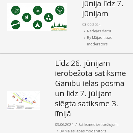
jūnija līdz 7.
jūnijam
03.06.2024
Nedēļas darbi
By
Mājas lapas
moderators
Līdz 26. jūnijam
ierobežota satiksme
Ganību ielas posmā
un līdz 7. jūlijam
slēgta satiksme 3.
līnijā
03.06.2024
Satiksmes ierobežojumi
By
Mājas lapas moderators