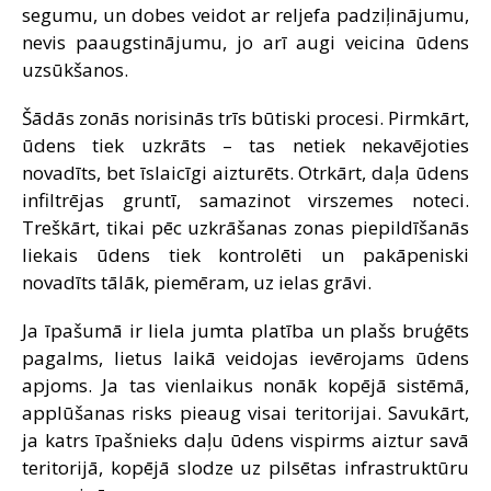
segumu, un dobes veidot ar reljefa padziļinājumu,
nevis paaugstinājumu, jo arī augi veicina ūdens
uzsūkšanos.
Šādās zonās norisinās trīs būtiski procesi. Pirmkārt,
ūdens tiek uzkrāts – tas netiek nekavējoties
novadīts, bet īslaicīgi aizturēts. Otrkārt, daļa ūdens
infiltrējas gruntī, samazinot virszemes noteci.
Treškārt, tikai pēc uzkrāšanas zonas piepildīšanās
liekais ūdens tiek kontrolēti un pakāpeniski
novadīts tālāk, piemēram, uz ielas grāvi.
Ja īpašumā ir liela jumta platība un plašs bruģēts
pagalms, lietus laikā veidojas ievērojams ūdens
apjoms. Ja tas vienlaikus nonāk kopējā sistēmā,
applūšanas risks pieaug visai teritorijai. Savukārt,
ja katrs īpašnieks daļu ūdens vispirms aiztur savā
teritorijā, kopējā slodze uz pilsētas infrastruktūru