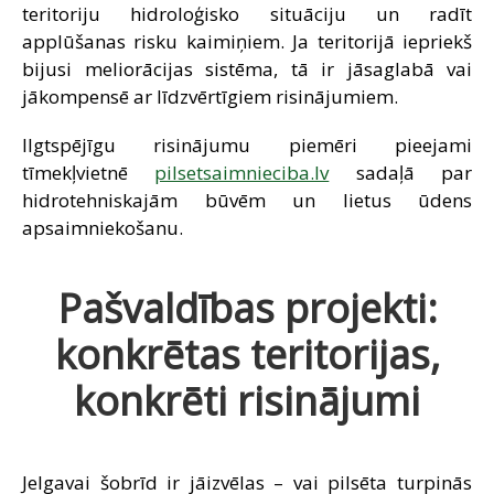
teritoriju hidroloģisko situāciju un radīt
applūšanas risku kaimiņiem. Ja teritorijā iepriekš
bijusi meliorācijas sistēma, tā ir jāsaglabā vai
jākompensē ar līdzvērtīgiem risinājumiem.
Ilgtspējīgu risinājumu piemēri pieejami
tīmekļvietnē
pilsetsaimnieciba.lv
sadaļā par
hidrotehniskajām būvēm un lietus ūdens
apsaimniekošanu.
Pašvaldības projekti:
konkrētas teritorijas,
konkrēti risinājumi
Jelgavai šobrīd ir jāizvēlas – vai pilsēta turpinās