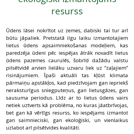
SAZIŅA
resurss
Ūdens lāsei nokrītot uz zemes, dabiski tai tur arī
būtu jāpaliek. Pretstatā ilgu laiku izmantotajiem
lietus ūdens apsaimniekošanas modeļiem, kas
paredzēja ūdeni pēc iespējas ātrāk novadīt lietus
ūdens pazemes caurulēs, šobrīd dažādu valstu
pilsētvidē arvien lielāku uzvaru liek uz “zaļajiem”
risinājumiem. Īpaši aktuāli tas kļūst klimata
pārmaiņu apstākļos, kad piedzīvojam gan iepriekš
neraksturīgus sniegputeņus, gan lietusgāzes, gan
sausuma periodus. Līdz ar to lietus ūdens vairs
netiek uztverts kā problēma, no kuras jāatbrīvojas,
bet gan kā vērtīgs resurss, ko iespējams izmantot
gan saimnieciski, gan ekoloģiski, un vienlaikus
uzlabot arī pilsētvides kvalitāti.