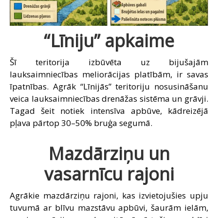
“Līniju” apkaime
Šī teritorija izbūvēta uz bijušajām
lauksaimniecības meliorācijas platībām, ir savas
īpatnības. Agrāk “Līnijās” teritoriju nosusināšanu
veica lauksaimniecības drenāžas sistēma un grāvji.
Tagad šeit notiek intensīva apbūve, kādreizējā
pļava pārtop 30–50% bruģa segumā.
Mazdārziņu un
vasarnīcu rajoni
Agrākie mazdārziņu rajoni, kas izvietojušies upju
tuvumā ar blīvu mazstāvu apbūvi, šaurām ielām,