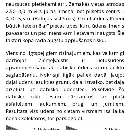
neuzsūcas pietiekami ātri. Zemākās vietas atrodas
2,50–3,0 m virs jūras līmeņa, bet pilsētas centrs –
4,70–5,5 m (Baltijas sistēmas). Gruntsūdens līmeni
būtiski ietekmē arī piecas upes, kuru ūdens līmenis
pavasaros un pēc intensīvām lietavām ir augsts. Šie
faktori kopā rada augstu applūšanas risku.
Viens no ilgtspējīgiem risinājumiem, kas veiksmīgi
darbojas Ziemeļvalstīs, ir lietusūdens
apsaimniekošana ar dabisku ūdens aprites ciklu
saglabāšanu. Nokrišņi ilgāk paliek dabā, ļaujot
daļai ūdens iesūkties gruntī, daļai iztvaiko, bet daļa
aizplūst uz dabisko ūdensteci. Pilsētvidē šo
dabisko ciklu esam pārtraukuši ar plaši
asfaltētiem laukumiem, bruģi un jumtiem.
Rezultātā viss ūdens no cietām virsmām īsā laikā
nonāk kolektoros, tos pārslogojot.