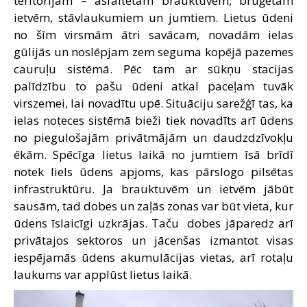
teritorijām – asfaltētām brauktuvēm, bruģētām
ietvēm, stāvlaukumiem un jumtiem. Lietus ūdeni
no šīm virsmām ātri savācam, novadām ielas
gūlijās un noslēpjam zem seguma kopējā pazemes
cauruļu sistēmā. Pēc tam ar sūkņu stacijas
palīdzību to pašu ūdeni atkal paceļam tuvāk
virszemei, lai novadītu upē. Situāciju sarežģī tas, ka
ielas noteces sistēmā bieži tiek novadīts arī ūdens
no piegulošajām privātmājām un daudzdzīvokļu
ēkām. Spēcīga lietus laikā no jumtiem īsā brīdī
notek liels ūdens apjoms, kas pārslogo pilsētas
infrastruktūru. Ja brauktuvēm un ietvēm jābūt
sausām, tad dobes un zaļās zonas var būt vieta, kur
ūdens īslaicīgi uzkrājas. Taču dobes jāparedz arī
privātajos sektoros un jācenšas izmantot visas
iespējamās ūdens akumulācijas vietas, arī rotaļu
laukums var applūst lietus laikā.