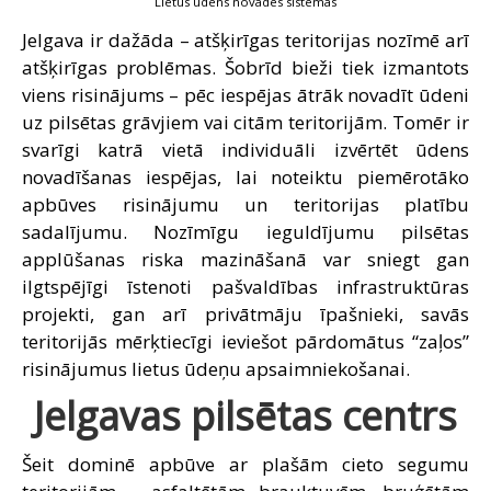
Lietus ūdens novades sistēmas
Jelgava ir dažāda – atšķirīgas teritorijas nozīmē arī
atšķirīgas problēmas. Šobrīd bieži tiek izmantots
viens risinājums – pēc iespējas ātrāk novadīt ūdeni
uz pilsētas grāvjiem vai citām teritorijām. Tomēr ir
svarīgi katrā vietā individuāli izvērtēt ūdens
novadīšanas iespējas, lai noteiktu piemērotāko
apbūves risinājumu un teritorijas platību
sadalījumu. Nozīmīgu ieguldījumu pilsētas
applūšanas riska mazināšanā var sniegt gan
ilgtspējīgi īstenoti pašvaldības infrastruktūras
projekti, gan arī privātmāju īpašnieki, savās
teritorijās mērķtiecīgi ieviešot pārdomātus “zaļos”
risinājumus lietus ūdeņu apsaimniekošanai.
Jelgavas pilsētas centrs
Šeit dominē apbūve ar plašām cieto segumu