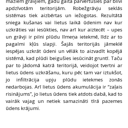
maziem grāvjiem, gadu gaitā pārvērtušies par blīvi
apdzīvotām teritorijām. Robežgrāvju seklās
sistēmas tiek aizbērtas un iežogotas. Rezultātā
sniega kušanas vai lietus laikā ūdenim nav kur
uzkrāties vai iesūkties, nav arī kur aiztecēt – upes
un grāvji ir pilni plūdu līmeņa ietekmē, līdz ar to
pagalmi kļūs slapji. Šajās teritorijās jāmeklē
iespējas uzkrāt ūdeni un vēlāk to aizvadīt kopējā
sistēmā, kad plūdi beigušies iesūcināt gruntī. Taču
par to jādomā katrā teritorijā, veidojot tvertni ar
lietus ūdens uzkrāšanu, kuru pēc tam var iztukšot,
jo infiltrācija upju plūdu ietekmes zonās
nedarbojas. Arī lietus ūdens akumulācija ir “zaļais
risinājums”, jo lietus ūdens tiek atdots dabā, kad to
vairāk vajag un netiek samazināti tīrā pazemes
ūdens krājumi.