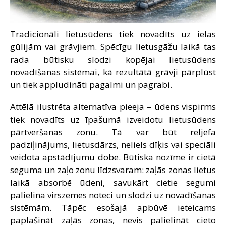
Tradicionāli lietusūdens tiek novadīts uz ielas
gūlijām vai grāvjiem. Spēcīgu lietusgāžu laikā tas
rada būtisku slodzi kopējai lietusūdens
novadīšanas sistēmai, kā rezultātā grāvji pārplūst
un tiek appludināti pagalmi un pagrabi.
Attēlā ilustrēta alternatīva pieeja – ūdens vispirms
tiek novadīts uz īpašumā izveidotu lietusūdens
pārtveršanas zonu. Tā var būt reljefa
padziļinājums, lietusdārzs, neliels dīķis vai speciāli
veidota apstādījumu dobe. Būtiska nozīme ir cietā
seguma un zaļo zonu līdzsvaram: zaļās zonas lietus
laikā absorbē ūdeni, savukārt cietie segumi
palielina virszemes noteci un slodzi uz novadīšanas
sistēmām. Tāpēc esošajā apbūvē ieteicams
paplašināt zaļās zonas, nevis palielināt cieto