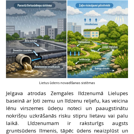
Lietus ūdens novadīšanas sistēmas
Jelgava atrodas Zemgales līdzenumā Lielupes
baseinā ar ļoti zemu un līdzenu reljefu, kas veicina
lēnu virszemes ūdeņu noteci un paaugstinātu
nokrišņu uzkrāšanās risku stipru lietavu vai palu
laikā. Līdzenumam ir raksturīgs augsts
gruntsūdens līmenis, tāpēc ūdens neaizplūst un