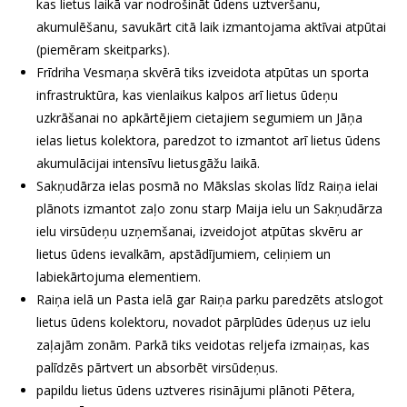
kas lietus laikā var nodrošināt ūdens uztveršanu,
akumulēšanu, savukārt citā laik izmantojama aktīvai atpūtai
(piemēram skeitparks).
Frīdriha Vesmaņa skvērā tiks izveidota atpūtas un sporta
infrastruktūra, kas vienlaikus kalpos arī lietus ūdeņu
uzkrāšanai no apkārtējiem cietajiem segumiem un Jāņa
ielas lietus kolektora, paredzot to izmantot arī lietus ūdens
akumulācijai intensīvu lietusgāžu laikā.
Sakņudārza ielas posmā no Mākslas skolas līdz Raiņa ielai
plānots izmantot zaļo zonu starp Maija ielu un Sakņudārza
ielu virsūdeņu uzņemšanai, izveidojot atpūtas skvēru ar
lietus ūdens ievalkām, apstādījumiem, celiņiem un
labiekārtojuma elementiem.
Raiņa ielā un Pasta ielā gar Raiņa parku paredzēts atslogot
lietus ūdens kolektoru, novadot pārplūdes ūdeņus uz ielu
zaļajām zonām. Parkā tiks veidotas reljefa izmaiņas, kas
palīdzēs pārtvert un absorbēt virsūdeņus.
papildu lietus ūdens uztveres risinājumi plānoti Pētera,