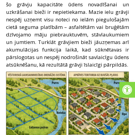
šo grāvju kapacitāte ūdens novadīšanai un
uzkrāšanai bieži ir nepietiekama. Mazie ielu grāvji
nespēj uzņemt visu noteci no ielām piegulošajām
cietā seguma platībām – asfaltētām vai bruģētām
dzīvojamo māju piebrauktuvēm, stāvlaukumiem
un jumtiem. Turklāt grāvjiem bieži jāuzņemas arī
akumulācijas funkcija laikā, kad sūknētavas ir
pārslogotas un nespēj nodrošināt savlaicīgu ūdens
atsūknēšanu, kā rezultātā grāvji īslaicīgi pārpildās.
Open