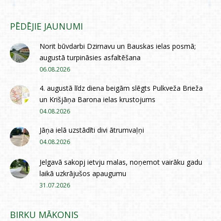
PĒDĒJIE JAUNUMI
Norit būvdarbi Dzirnavu un Bauskas ielas posmā;
augustā turpināsies asfaltēšana
06.08.2026
4. augustā līdz diena beigām slēgts Pulkveža Brieža
un Krišjāņa Barona ielas krustojums
04.08.2026
Jāņa ielā uzstādīti divi ātrumvaļņi
04.08.2026
Jelgavā sakopj ietvju malas, noņemot vairāku gadu
laikā uzkrājušos apaugumu
31.07.2026
BIRKU MĀKONIS