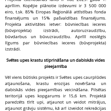
aprīlim. Kopējie plānotie izdevumi ir 3 500 000
eiro, t.sk. 85% Eiropas Reģionālā attīstības fonda
finansējums un 15% pašvaldības finansējums.
Projekta aktivitātes ietver: būvniecības ieceres
(būvprojekta) izstrādi, autoruzraudzību,
būvdarbus un būvuzraudzību. Aprīlī noslēgts
līgums par būvniecības ieceres (būvprojekta)
izstrādi.
Svētes upes krastu stiprināšana un dabiskās vides
pieejamība
Vēl viens būtisks projekts ir Svētes upes caurplūdes
atjaunošana, krastu erozijas novēršana un
dabiskās vides pieejamības veicināšana. Pilsētas
teritorijā upes kopgarums ir 15,6 km. Projektā
paredzēts tīrīt upi, atjaunot un veidot mitrājus,
atjaunot grāvju sistēmu, kā arī izveidot rekreācijas