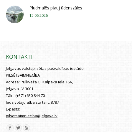
Pludmalēs pļauj ūdenszāles
15.06.2026
KONTAKTI
Jelgavas valstspilsētas pašvaldības iestāde
PILSĒTSAIMNIECĪBA
Adrese:
Pulkveža O. Kalpaka iela 16A,
Jelgava LV-3001
Tālr.:
(+371) 630 844 70
Iedzīvotāju atbalsta tālr.:
8787
E-pasts:
pilsetsaimnieciba@jelgava.lv
Find us on: