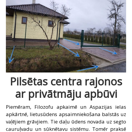
Pilsētas centra rajonos
ar privātmāju apbūvi
Piemēram, Filozofu apkaimē un Aspazijas ielas
apkārt­nē, lietusūdens apsaimniekošana balstās uz
vaļējiem grāvjiem. Tie daļu ūdens novada uz segto
cauruļvadu un sūknētavu sistēmu. Tomēr praksē