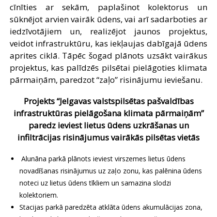
cīnīties ar sekām, paplašinot kolektorus un
sūknējot arvien vairāk ūdens, vai arī sadarboties ar
iedzīvotājiem un, realizējot jaunos projektus,
veidot infrastruktūru, kas iekļaujas dabīgajā ūdens
aprites ciklā. Tāpēc šogad plānots uzsākt vairākus
projektus, kas palīdzēs pilsētai pielāgoties klimata
pārmaiņām, paredzot “zaļo” risinājumu ieviešanu.
Projekts “Jelgavas valstspilsētas pašvaldības
infrastruktūras pielāgošana klimata pārmaiņām”
paredz ieviest lietus ūdens uzkrāšanas un
infiltrācijas risinājumus vairākās pilsētas vietās
Alunāna parkā plānots ieviest virszemes lietus ūdens
novadīšanas risinājumus uz zaļo zonu, kas palēnina ūdens
noteci uz lietus ūdens tīkliem un samazina slodzi
kolektoriem.
Stacijas parkā paredzēta atklāta ūdens akumulācijas zona,