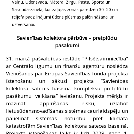
Vaļņu, Ūdensvada, Mātera, Zirgu, Pasta, Sporta un
Sakņudārza ielā, kur zaļajās zonās paredzēti 30–50 cm
reljefa padziļinājumi ūdens plūsmas palēnināšanai un
uztveršanai.
Savienības kolektora pārbūve – pretplūdu
pasākumi
31. martā pašvaldības iestāde “Pilsētsaimniecība”
ar Centrālo līgumu un finanšu aģentūru noslēdza
Vienošanos par Eiropas Savienības fonda projekta
īstenošanu un sākusi projekta “Savienības
kolektora sateces baseina kompleksu pretplūdu
pasākumu veikšana” ieviešanu. Projekta mērķis ir
mazināt applūšanas risku, uzlabot
lietusūdensnovadīšanas sistēmas caurlaidspēju un
palielināt sistēmas noturību pret klimata
katastrofām Savienības kolektora sateces baseinā.
Projekta īstenošanas laiks ir līdz 2029. gada 1.