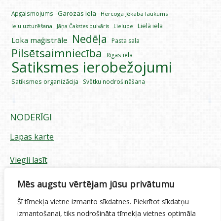
Garozas iela
Apgaismojums
Hercoga Jēkaba laukums
Lielā iela
Ielu uzturēšana
Lielupe
Jāņa Čakstes bulvāris
Nedēļa
Loka maģistrāle
Pasta sala
Pilsētsaimniecība
Rīgas iela
Satiksmes ierobežojumi
Satiksmes organizācija
Svētku nodrošināšana
NODERĪGI
Lapas karte
Viegli lasīt
Piekļūstamības paziņojums
Mēs augstu vērtējam jūsu privātumu
Šī tīmekļa vietne izmanto sīkdatnes. Piekrītot sīkdatņu
Sīkdatņu izmantošana
izmantošanai, tiks nodrošināta tīmekļa vietnes optimāla