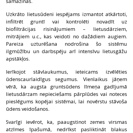
samazinās.
Uzkrāto lietusūdeni iespējams izmantot atkārtoti,
infiltrēt gruntī vai kontrolēti novadīt uz
biofiltrācijas risinājumiem – lietusdārziem,
mitrājiem u.c., kas veidoti no dažādiem augiem.
Pareiza uzturēšana nodrošina šo sistēmu
ilgmūžību un darbspēju arī intensīvu lietusgāžu
apstākļos.
Ierīkojot stāvlaukumus, ieteicams izvēlēties
ūdenscaurlaidīgus segumus. Vienlaikus jāņem
vērā, ka augsta gruntsūdens līmeņa gadījumā
lietusdārzam nepieciešams pārplūdes vai noteces
pieslēgums kopējai sistēmai, lai novērstu stāvoša
ūdens veidošanos.
Svarīgi ievērot, ka, paaugstinot zemes virsmas
atzīmes īpašumā, nedrīkst pasliktināt blakus