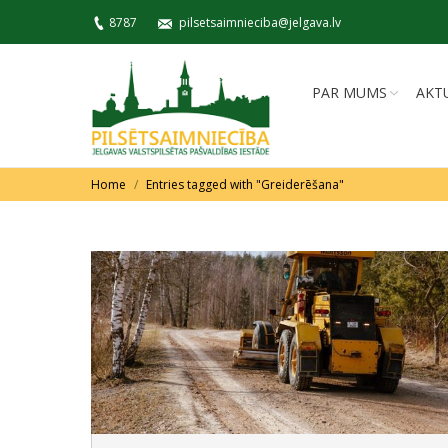
8787
pilsetsaimnieciba@jelgava.lv
PAR MUMS
AKT
You are here:
Home
Entries tagged with "Greiderēšana"