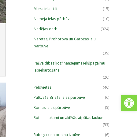
Miera ielas tilts
(15)
Nameja ielas pārbūve
(10)
Nedēļas darbi
(324)
Neretas, Prohorova un Garozas ielu
pārbūve
(39)
Pašvaldības līdzfinansējums iekšpagalmu
labiekārtošanai
(26)
Peldvietas
(46)
Open
Pulkveža Brieža ielas pārbūve
(6)
Romas ielas pārbūve
(5)
Rotaļu laukumi un aktīvās atpūtas laukumi
(53)
Rubeņu ceļa posma izbūve
(6)