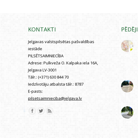
KONTAKTI
PĒDĒJ
Jelgavas valstspilsētas pašvaldības
iestāde
PILSĒTSAIMNIECĪBA
Adrese:
Pulkveža O. Kalpaka iela 16A,
Jelgava LV-3001
Tālr.:
(+371) 630 844 70
Iedzīvotāju atbalsta tālr.:
8787
E-pasts:
pilsetsaimnieciba@jelgava.lv
Find us on: