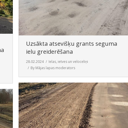
Uzsākta atsevišķu grants seguma
ma
ielu greiderēšana
28.02.2024
Ielas, ietves un veloceliņi
By
Mājas lapas moderators