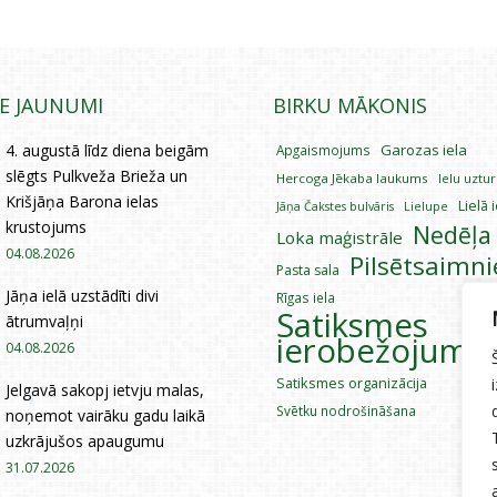
IE JAUNUMI
BIRKU MĀKONIS
4. augustā līdz diena beigām
Garozas iela
Apgaismojums
slēgts Pulkveža Brieža un
Hercoga Jēkaba laukums
Ielu uztu
Krišjāņa Barona ielas
Lielā 
Lielupe
Jāņa Čakstes bulvāris
krustojums
Nedēļa
Loka maģistrāle
04.08.2026
Pilsētsaimni
Pasta sala
Jāņa ielā uzstādīti divi
Rīgas iela
Satiksmes
ātrumvaļņi
ierobežojumi
04.08.2026
Satiksmes organizācija
Jelgavā sakopj ietvju malas,
Svētku nodrošināšana
noņemot vairāku gadu laikā
uzkrājušos apaugumu
31.07.2026