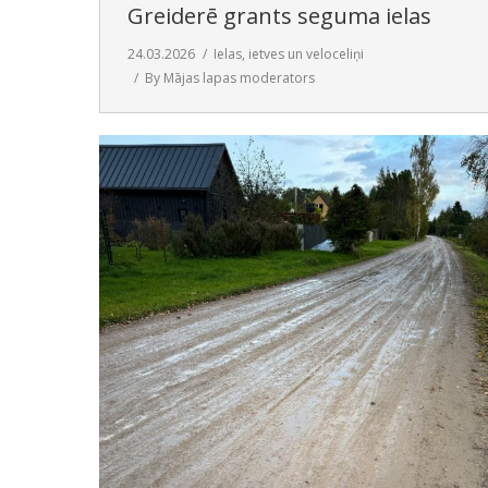
Greiderē grants seguma ielas
24.03.2026
Ielas, ietves un veloceliņi
By
Mājas lapas moderators