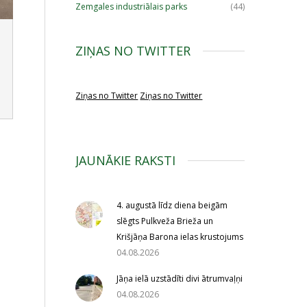
Zemgales industriālais parks
(44)
ZIŅAS NO TWITTER
Ziņas no Twitter
Ziņas no Twitter
JAUNĀKIE RAKSTI
4. augustā līdz diena beigām
slēgts Pulkveža Brieža un
Krišjāņa Barona ielas krustojums
04.08.2026
Jāņa ielā uzstādīti divi ātrumvaļņi
04.08.2026