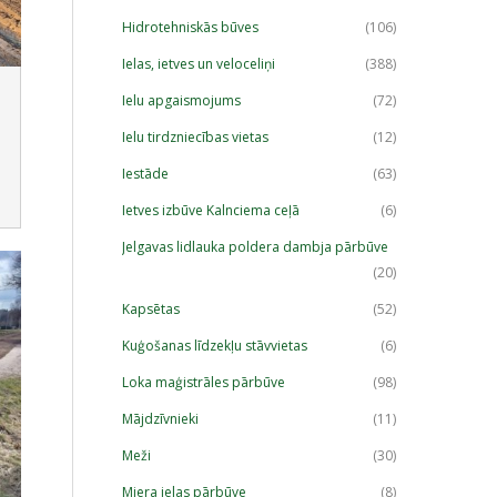
Hidrotehniskās būves
(106)
Ielas, ietves un veloceliņi
(388)
Ielu apgaismojums
(72)
Ielu tirdzniecības vietas
(12)
Iestāde
(63)
Ietves izbūve Kalnciema ceļā
(6)
Jelgavas lidlauka poldera dambja pārbūve
(20)
Kapsētas
(52)
Kuģošanas līdzekļu stāvvietas
(6)
Loka maģistrāles pārbūve
(98)
Mājdzīvnieki
(11)
Meži
(30)
Miera ielas pārbūve
(8)