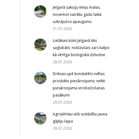
Jelgavā sakopj ietvju malas,
noņemot vairāku gadu laikā
uzkrājušos apaugumu
31.07.2026
Lielākais koks Jelgavā tiks
saglabāts; nolūzušais zars kalpo
kā vērtīga bioloģiskā dzīvotne
28.07.2026
Driksas upē konstatēts naftas
produktu piesārņojums; veikti
piesārņojuma ierobežošanas
pasākumi
28.07.2026
Agroķīmiķu ielā uzstādīta jauna
gājēju laipa
28.07.2026