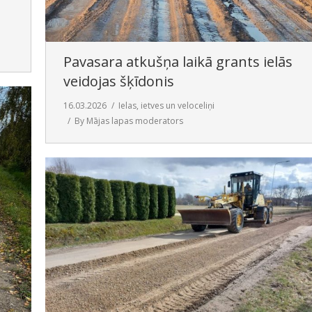
Pavasara atkušņa laikā grants ielās
veidojas šķīdonis
16.03.2026
Ielas, ietves un veloceliņi
By
Mājas lapas moderators