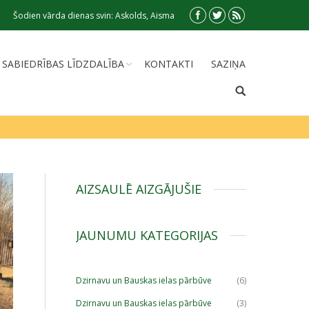
Šodien vārda dienas svin: Askolds, Aisma
SABIEDRĪBAS LĪDZDALĪBA
KONTAKTI
SAZIŅA
AIZSAULĒ AIZGĀJUŠIE
JAUNUMU KATEGORIJAS
Dzirnavu un Bauskas ielas pārbūve
(6)
Dzirnavu un Bauskas ielas pārbūve
(3)