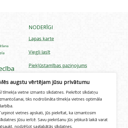
NODERĪGI
Lapas karte
rēšana
Viegli lasīt
iela
Piekļūstamības paziņojums
ecība
Sīkdatņu izmantošana
Mēs augstu vērtējam jūsu privātumu
Privātuma politika
Šī tīmekļa vietne izmanto sīkdatnes. Piekrītot sīkdatņu
izmantošanai, tiks nodrošināta tīmekļa vietnes optimāla
Ētikas kodekss
darbība.
Turpinot vietnes apskati, Jūs piekrītat, ka izmantosim
sīkdatnes Jūsu ierīcē. Savu piekrišanu Jūs jebkurā laikā varat
atsaukt, nodzēšot saglabātās sīkdatnes.