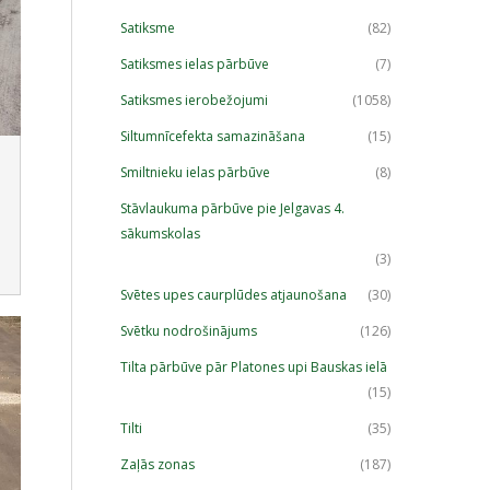
Satiksme
(82)
Satiksmes ielas pārbūve
(7)
Satiksmes ierobežojumi
(1058)
Siltumnīcefekta samazināšana
(15)
Smiltnieku ielas pārbūve
(8)
Stāvlaukuma pārbūve pie Jelgavas 4.
sākumskolas
(3)
Svētes upes caurplūdes atjaunošana
(30)
Svētku nodrošinājums
(126)
Tilta pārbūve pār Platones upi Bauskas ielā
(15)
Tilti
(35)
Zaļās zonas
(187)