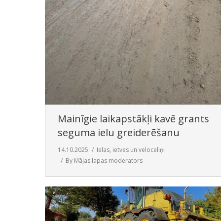
Mainīgie laikapstākļi kavē grants
seguma ielu greiderēšanu
14.10.2025
Ielas, ietves un veloceliņi
By
Mājas lapas moderators