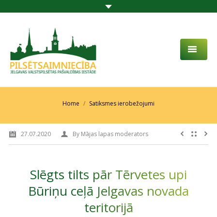
PAR MUMS
AKTUALITĀTES
You are here:
Home
Satiksmes ierobežojumi
DARBĪBAS JOMA
27.07.2020
By
Mājas lapas moderators
PROJEKTI
PAKALPOJUMI
Slēgts tilts pār Tērvetes upi
SABIEDRĪBAS LĪDZDALĪBA
Būriņu ceļā Jelgavas novada
teritorijā
KONTAKTI