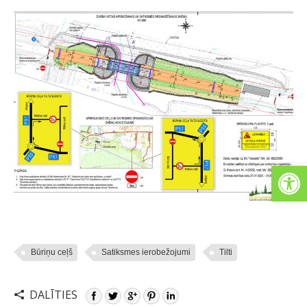
Open
Būriņu ceļš
Satiksmes ierobežojumi
Tilti
DALĪTIES