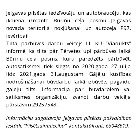
SAZIŅA
Jelgavas pilsētas iedzīvotāju un autobraucēju, kas
ikdienā izmanto Būriņu ceļa posmu Jelgavas
novada teritorijā nokļūšanai uz autoceļa P97,
ievērībai!
Tilta pārbūves darbu veicējs LL KU “Viadukts”
informē, ka tilta pār Tērvetes upi pārbūves laikā
Būriņu ceļa posms, kuru paredzēts pārbūvēt,
autosatiksmei tiek slēgts no 2020.gada 27.jūlija
līdz 2021.gada 31.augustam. Gājēju kustības
nodrošināšanai būvdarbu laikā izbūvēts pagaidu
gājēju tilts. Informācija par būvdarbiem vai
satiksmes organizāciju, zvanot darbu veicēja
pārstāvim 29257543.
Informāciju sagatavoja Jelgavas pilsētas pašvaldības
iestāde “Pilsētsaimniecība”, kontakttālrunis 63048619.