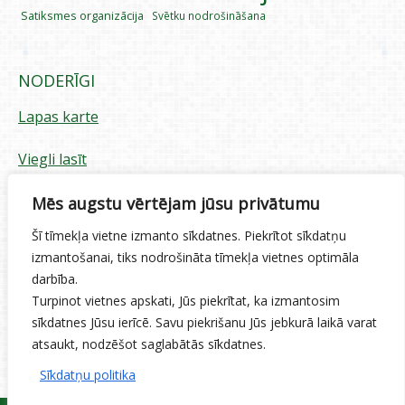
Satiksmes organizācija
Svētku nodrošināšana
NODERĪGI
Lapas karte
Viegli lasīt
Piekļūstamības paziņojums
Mēs augstu vērtējam jūsu privātumu
Šī tīmekļa vietne izmanto sīkdatnes. Piekrītot sīkdatņu
Sīkdatņu izmantošana
izmantošanai, tiks nodrošināta tīmekļa vietnes optimāla
darbība.
Privātuma politika
Turpinot vietnes apskati, Jūs piekrītat, ka izmantosim
sīkdatnes Jūsu ierīcē. Savu piekrišanu Jūs jebkurā laikā varat
Ētikas kodekss
atsaukt, nodzēšot saglabātās sīkdatnes.
Sīkdatņu politika