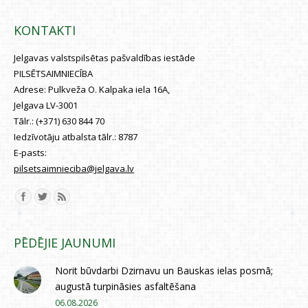
KONTAKTI
Jelgavas valstspilsētas pašvaldības iestāde
PILSĒTSAIMNIECĪBA
Adrese:
Pulkveža O. Kalpaka iela 16A,
Jelgava LV-3001
Tālr.:
(+371) 630 844 70
Iedzīvotāju atbalsta tālr.:
8787
E-pasts:
pilsetsaimnieciba@jelgava.lv
Find us on:
PĒDĒJIE JAUNUMI
Norit būvdarbi Dzirnavu un Bauskas ielas posmā;
augustā turpināsies asfaltēšana
06.08.2026