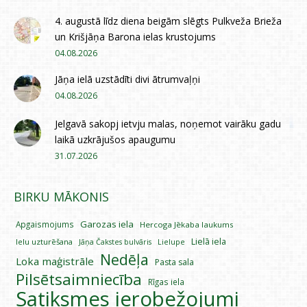
4. augustā līdz diena beigām slēgts Pulkveža Brieža
un Krišjāņa Barona ielas krustojums
04.08.2026
Jāņa ielā uzstādīti divi ātrumvaļņi
04.08.2026
Jelgavā sakopj ietvju malas, noņemot vairāku gadu
laikā uzkrājušos apaugumu
31.07.2026
BIRKU MĀKONIS
Garozas iela
Apgaismojums
Hercoga Jēkaba laukums
Lielā iela
Ielu uzturēšana
Lielupe
Jāņa Čakstes bulvāris
Nedēļa
Loka maģistrāle
Pasta sala
Pilsētsaimniecība
Rīgas iela
Satiksmes ierobežojumi