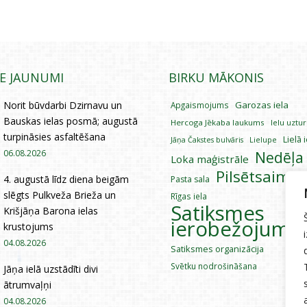
IE JAUNUMI
BIRKU MĀKONIS
Norit būvdarbi Dzirnavu un
Garozas iela
Apgaismojums
Bauskas ielas posmā; augustā
Hercoga Jēkaba laukums
Ielu uztu
turpināsies asfaltēšana
Lielā 
Lielupe
Jāņa Čakstes bulvāris
06.08.2026
Nedēļa
Loka maģistrāle
Pilsētsaimni
4. augustā līdz diena beigām
Pasta sala
slēgts Pulkveža Brieža un
Rīgas iela
Satiksmes
Krišjāņa Barona ielas
ierobežojumi
krustojums
04.08.2026
Satiksmes organizācija
Svētku nodrošināšana
Jāņa ielā uzstādīti divi
ātrumvaļņi
04.08.2026