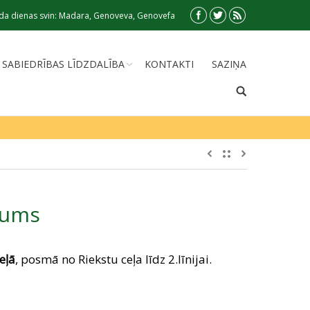
da dienas svin: Madara, Genoveva, Genovefa
SABIEDRĪBAS LĪDZDALĪBA
KONTAKTI
SAZIŅA
ājums
eļā
, posmā no Riekstu ceļa līdz 2.līnijai.