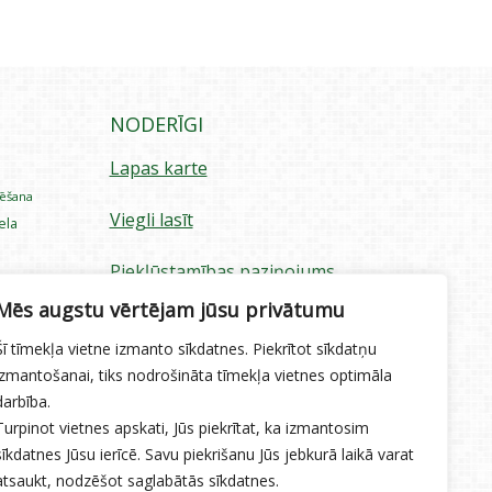
NODERĪGI
Lapas karte
rēšana
Viegli lasīt
iela
Piekļūstamības paziņojums
ecība
Mēs augstu vērtējam jūsu privātumu
Sīkdatņu izmantošana
Šī tīmekļa vietne izmanto sīkdatnes. Piekrītot sīkdatņu
Privātuma politika
izmantošanai, tiks nodrošināta tīmekļa vietnes optimāla
darbība.
Ētikas kodekss
Turpinot vietnes apskati, Jūs piekrītat, ka izmantosim
sīkdatnes Jūsu ierīcē. Savu piekrišanu Jūs jebkurā laikā varat
atsaukt, nodzēšot saglabātās sīkdatnes.