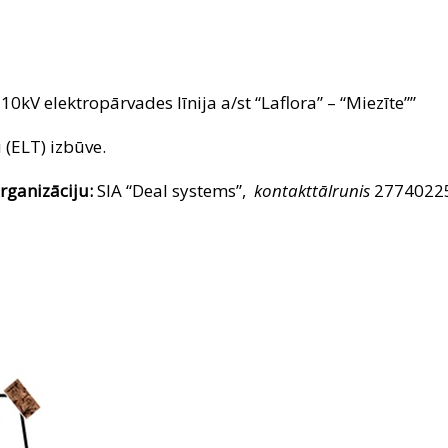
10kV elektropārvades līnija a/st “Laflora” – “Miezīte””
 (ELT) izbūve.
rganizāciju:
SIA “Deal systems”,
kontakttālrunis
2774022