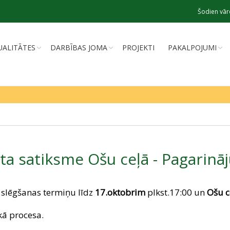
Šodien vār
UALITĀTES
DARBĪBAS JOMA
PROJEKTI
PAKALPOJUMI
ta satiksme Ošu ceļā - Pagarin
 slēgšanas termiņu līdz
17.oktobrim
plkst.17:00 un
Ošu c
kā procesa.