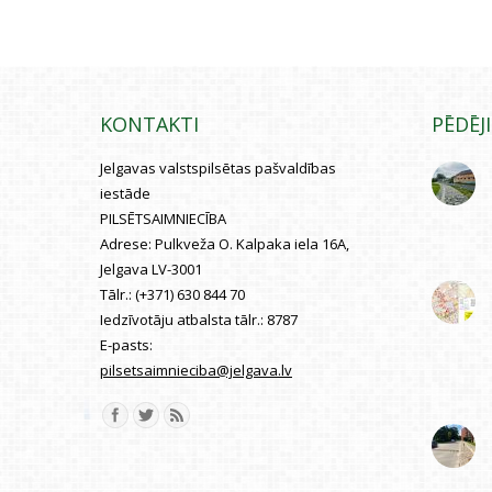
KONTAKTI
PĒDĒJ
Jelgavas valstspilsētas pašvaldības
iestāde
PILSĒTSAIMNIECĪBA
Adrese:
Pulkveža O. Kalpaka iela 16A,
Jelgava LV-3001
Tālr.:
(+371) 630 844 70
Iedzīvotāju atbalsta tālr.:
8787
E-pasts:
pilsetsaimnieciba@jelgava.lv
Find us on: