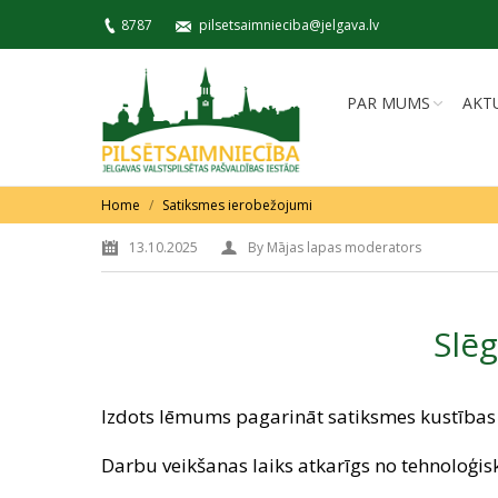
8787
pilsetsaimnieciba@jelgava.lv
PAR MUMS
AKT
You are here:
Home
Satiksmes ierobežojumi
13.10.2025
By
Mājas lapas moderators
Slēg
Izdots lēmums pagarināt satiksmes kustības
Darbu veikšanas laiks atkarīgs no tehnoloģis