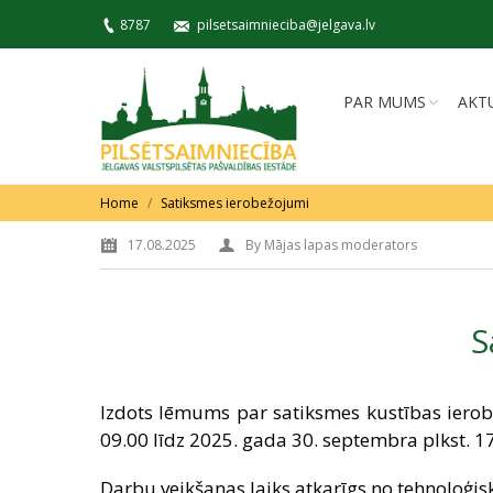
8787
pilsetsaimnieciba@jelgava.lv
PAR MUMS
AKT
You are here:
Home
Satiksmes ierobežojumi
17.08.2025
By
Mājas lapas moderators
S
Izdots lēmums par satiksmes kustības ierob
09.00 līdz 2025. gada 30. septembra plkst. 1
Darbu veikšanas laiks atkarīgs no tehnoloģis