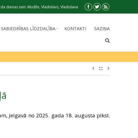
da dienas svin: Mudīte, Vladislavs, Vladislava
SABIEDRĪBAS LĪDZDALĪBA
KONTAKTI
SAZIŅA
ļā
m, Jelgavā no 2025. gada 18. augusta plkst.