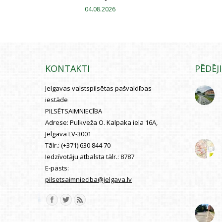
04.08.2026
KONTAKTI
PĒDĒJ
Jelgavas valstspilsētas pašvaldības
iestāde
PILSĒTSAIMNIECĪBA
Adrese:
Pulkveža O. Kalpaka iela 16A,
Jelgava LV-3001
Tālr.:
(+371) 630 844 70
Iedzīvotāju atbalsta tālr.:
8787
E-pasts:
pilsetsaimnieciba@jelgava.lv
Find us on: