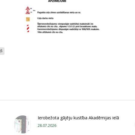
ļš
Ierobežota gājēju kustība Akadēmijas ielā
28.07.2026