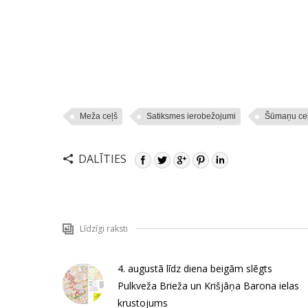
Meža ceļš
Satiksmes ierobežojumi
Šūmaņu ce
DALĪTIES
Līdzīgi raksti
4. augustā līdz diena beigām slēgts
Pulkveža Brieža un Krišjāņa Barona ielas
krustojums