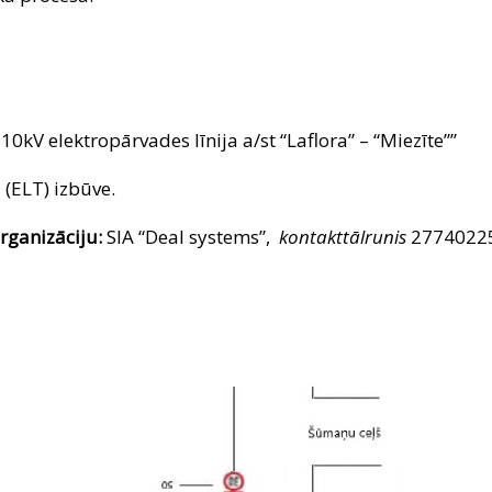
10kV elektropārvades līnija a/st “Laflora” – “Miezīte””
 (ELT) izbūve.
rganizāciju:
SIA “Deal systems”,
kontakttālrunis
2774022