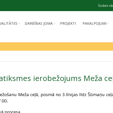
Šodien vār
UALITĀTES
DARBĪBAS JOMA
PROJEKTI
PAKALPOJUMI
atiksmes ierobežojums Meža ce
ežošanu Meža ceļā, posmā no 3.līnijas līdz Šūmaņu ceļa
7.00
.
kā procesa.