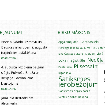
IE JAUNUMI
BIRKU MĀKONIS
Norit būvdarbi Dzirnavu un
Garozas iela
Apgaismojums
Bauskas ielas posmā; augustā
Hercoga Jēkaba laukums
Ielu uztu
turpināsies asfaltēšana
Lielā 
Lielupe
Jāņa Čakstes bulvāris
06.08.2026
Nedēļa
Loka maģistrāle
Pilsētsaimni
4. augustā līdz diena beigām
Pasta sala
slēgts Pulkveža Brieža un
Rīgas iela
Satiksmes
Krišjāņa Barona ielas
ierobežojumi
krustojums
04.08.2026
Satiksmes organizācija
Svētku nodrošināšana
Jāņa ielā uzstādīti divi
ātrumvaļņi