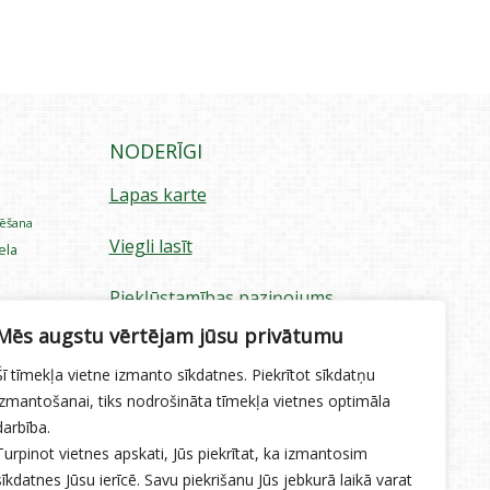
NODERĪGI
Lapas karte
rēšana
Viegli lasīt
iela
Piekļūstamības paziņojums
ecība
Mēs augstu vērtējam jūsu privātumu
Sīkdatņu izmantošana
Šī tīmekļa vietne izmanto sīkdatnes. Piekrītot sīkdatņu
Privātuma politika
izmantošanai, tiks nodrošināta tīmekļa vietnes optimāla
darbība.
Ētikas kodekss
Turpinot vietnes apskati, Jūs piekrītat, ka izmantosim
sīkdatnes Jūsu ierīcē. Savu piekrišanu Jūs jebkurā laikā varat