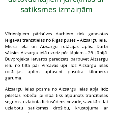
SAZIŅA
satiksmes izmaiņām
Vērienīgiem pārbūves darbiem tiek gatavotas
Jelgavas tranzītielas no Rīgas puses – Aizsargu iela,
Miera iela un Aizsargu rotācijas aplis. Darbi
sāksies Aizsargu ielā uzreiz pēc Jāņiem – 26. jūnijā.
Būvprojekta ietvaros paredzēts pārbūvēt Aizsargu
ielu no tilta pār Vircavas upi līdz Aizsargu ielas
rotācijas aplim aptuveni pusotra kilometra
garumā.
Aizsargu ielas posmā no Aizsargu ielas apļa līdz
pilsētas robežai pilnībā tiks atjaunots tranzītielas
segums, uzlabota lietusūdens novade, savukārt, lai
uzlabotu satiksmes drošību, krustojumā ar