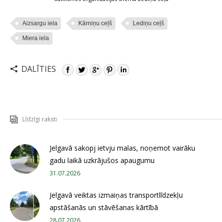
Aizsargu iela
Kārniņu ceļš
Lediņu ceļš
Miera iela
DALĪTIES
Līdzīgi raksti
Jelgavā sakopj ietvju malas, noņemot vairāku
gadu laikā uzkrājušos apaugumu
31.07.2026
Jelgavā veiktas izmaiņas transportlīdzekļu
apstāšanās un stāvēšanas kārtībā
28.07.2026