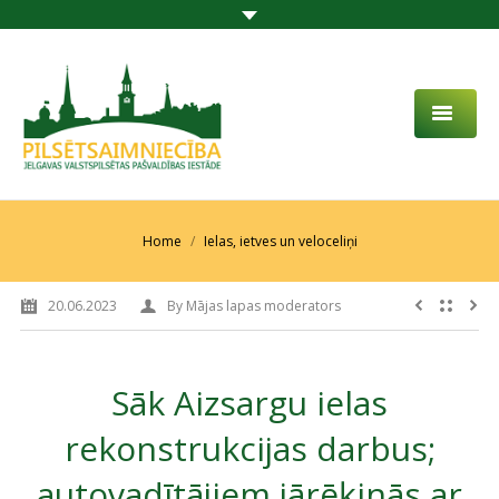
PAR MUMS
AKTUALITĀTES
You are here:
Home
Ielas, ietves un veloceliņi
DARBĪBAS JOMA
20.06.2023
By
Mājas lapas moderators
PROJEKTI
PAKALPOJUMI
Sāk Aizsargu ielas
SABIEDRĪBAS LĪDZDALĪBA
rekonstrukcijas darbus;
KONTAKTI
autovadītājiem jārēķinās ar