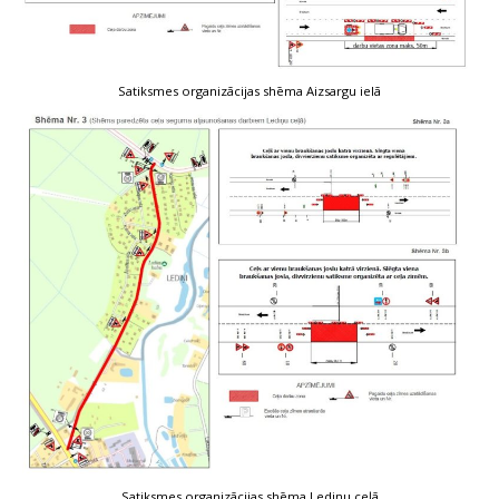
Satiksmes organizācijas shēma Aizsargu ielā
Satiksmes organizācijas shēma Lediņu ceļā