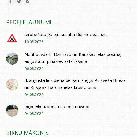
Find us on:
PĒDĒJIE JAUNUMI
Ierobežota gājēju kustība Rūpniecības ielā
10.08.2026
Norit būvdarbi Dzirnavu un Bauskas ielas posmā;
augustā turpināsies asfaltēšana
06.08.2026
4. augustā līdz diena beigām slēgts Pulkveža Brieža
un Krišjāņa Barona ielas krustojums
04.08.2026
Jāņa ielā uzstādīti divi ātrumvaļņi
04.08.2026
BIRKU MĀKONIS