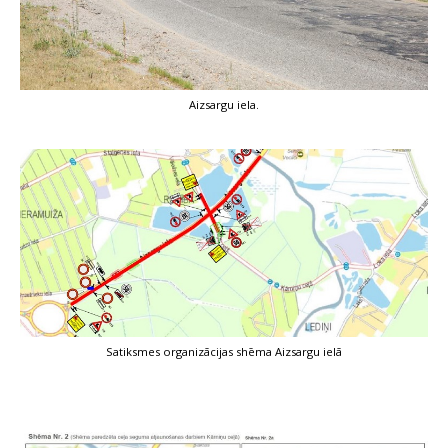
Aizsargu iela.
Satiksmes organizācijas shēma Aizsargu ielā