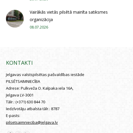
Vairākās vietās pilsētā mainīta satiksmes
organizācija
08.07.2026
KONTAKTI
Jelgavas valstspilsētas pašvaldības iestāde
PILSĒTSAIMNIECĪBA
Adrese:
Pulkveža O. Kalpaka iela 16A,
Jelgava LV-3001
Tālr.:
(+371) 630 844 70
Iedzīvotāju atbalsta tālr.:
8787
E-pasts:
pilsetsaimnieciba@jelgava.lv