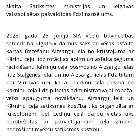
skaitā Satiksmes ministrijas un Jelgavas
valstspilsētas pašvaldības līdzfinansējums.
2023. gada 26. jūnijā SIA «Ceļu būvniecības
sabiedrība «Igate»» darbus sāks ar vecās asfalta
kārtas frēzēšanu Aizsargu ielā no krustojuma ar
Kāriņu ceļu līdz rotācijas aplim un asfalta seguma
reciklēšanu Kārniņu ceļa posmos no Aizsargu ielas
līdz Staļģenes ielai un no Aizsargu ielas līdz tiltam
pār Vircavas upi, kā arī Lediņu ceļā posmā no
Kārniņu ceļa līdz pilsētas administratīvajai robežai
veiks apauguma novākšanu. Aizsargu ielā un
Kārniņu ceļa satiksmes kustība tiks organizēta ar
luksoforiem, bet Lediņu ceļā darbu vietas tiks
norobežotas ar pārvietojamām ceļa zīmēm,
nodrošinot reversu satiksmes kustību.