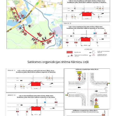
Satiksmes organizācijas shēma Kārniņu ceļā