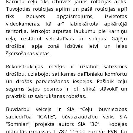
Kārniņu ceļu tiks izbūvēts jauns rotācijas aplis.
Tuvojoties rotācijas aplim un pašā rotācijas aplī
tiks izbūvēts apgaismojums, izvietotas
videokameras, kā arī labiekārtota apkārtējā
teritorija, ierīkojot atpūtas laukumu pie Kārniņu
ceļa, uzstādot velostatīvus un soliņus. Gājēju
drošībai apļa zonā izbūvēs ietvi un ielas
šķērsošanas vietas.
Rekonstrukcijas mērķis ir uzlabot satiksmes
drošību, uzlabojot satiksmes dalībnieku komfortu
un drošas pārvietošanās iespējas. Pašlaik ceļu
segums šajos posmos ir ļoti sliktā stāvoklī un
praktiski uz sabrukšanas robežas.
Būvdarbu veicējs ir SIA “Ceļu būvniecības
sabiedrība “IGATE”, būvuzraudzību veiks SIA
“Somniar”, projekta autors SIA “3C”. Kopējās
plānotās izmaksas 1 782 116.00 euro/ar PVN, tai