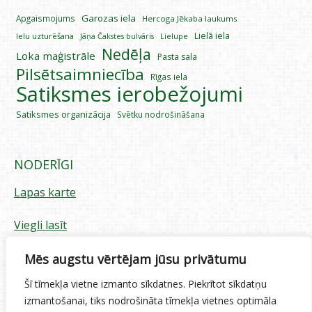
Garozas iela
Apgaismojums
Hercoga Jēkaba laukums
Lielā iela
Ielu uzturēšana
Lielupe
Jāņa Čakstes bulvāris
Nedēļa
Loka maģistrāle
Pasta sala
Pilsētsaimniecība
Rīgas iela
Satiksmes ierobežojumi
Satiksmes organizācija
Svētku nodrošināšana
NODERĪGI
Lapas karte
Viegli lasīt
Piekļūstamības paziņojums
Mēs augstu vērtējam jūsu privātumu
Šī tīmekļa vietne izmanto sīkdatnes. Piekrītot sīkdatņu
Sīkdatņu izmantošana
izmantošanai, tiks nodrošināta tīmekļa vietnes optimāla