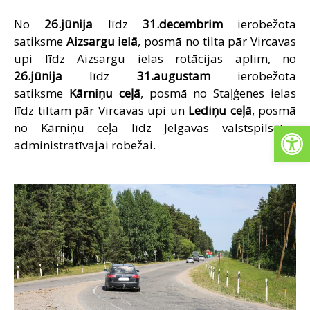
No
26.jūnija
līdz
31.decembrim
ierobežota
satiksme
Aizsargu ielā
, posmā no tilta pār Vircavas
upi līdz Aizsargu ielas rotācijas aplim, no
26.jūnija
līdz
31.augustam
ierobežota
satiksme
Kārniņu ceļā
, posmā no Staļģenes ielas
līdz tiltam pār Vircavas upi un
Lediņu ceļā
, posmā
Open
no Kārniņu ceļa līdz Jelgavas valstspilsētas
administratīvajai robežai.