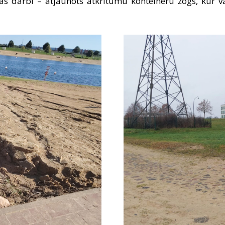
anas darbi – atjaunots atkritumu konteineru žogs, kur va