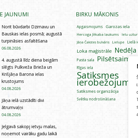
IE JAUNUMI
BIRKU MĀKONIS
Norit būvdarbi Dzirnavu un
Garozas iela
Apgaismojums
Bauskas ielas posmā; augustā
Hercoga Jēkaba laukums
Ielu uztu
turpināsies asfaltēšana
Lielā 
Lielupe
Jāņa Čakstes bulvāris
06.08.2026
Nedēļa
Loka maģistrāle
Pilsētsaimni
4. augustā līdz diena beigām
Pasta sala
slēgts Pulkveža Brieža un
Rīgas iela
Satiksmes
Krišjāņa Barona ielas
ierobežojumi
krustojums
04.08.2026
Satiksmes organizācija
Svētku nodrošināšana
Jāņa ielā uzstādīti divi
ātrumvaļņi
04.08.2026
Jelgavā sakopj ietvju malas,
noņemot vairāku gadu laikā