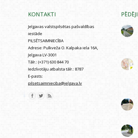
KONTAKTI
PĒDĒJ
Jelgavas valstspilsētas pašvaldības
iestāde
PILSĒTSAIMNIECĪBA
Adrese:
Pulkveža O. Kalpaka iela 16A,
Jelgava LV-3001
Tālr.:
(+371) 630 844 70
Iedzīvotāju atbalsta tālr.:
8787
E-pasts:
pilsetsaimnieciba@jelgava.lv
Find us on: