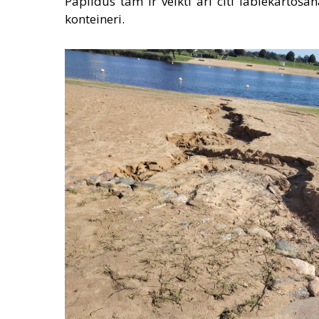
Papildus tam ir veikti arī citi labiekārtoš
konteineri.