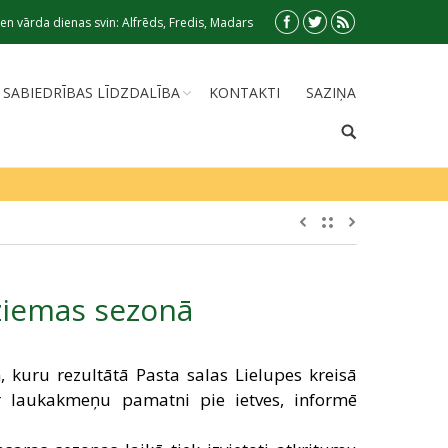
en vārda dienas svin: Alfrēds, Fredis, Madars
SABIEDRĪBAS LĪDZDALĪBA
KONTAKTI
SAZIŅA
 ziemas sezonā
 kuru rezultātā Pasta salas Lielupes kreisā
 ar laukakmeņu pamatni pie ietves, informē