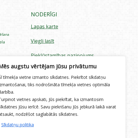
NODERĪGI
Lapas karte
rēšana
Viegli lasīt
iela
Piekļūstamības paziņojums
ecība
Mēs augstu vērtējam jūsu privātumu
Sīkdatņu izmantošana
Šī tīmekļa vietne izmanto sīkdatnes. Piekrītot sīkdatņu
Privātuma politika
izmantošanai, tiks nodrošināta tīmekļa vietnes optimāla
darbība.
Ētikas kodekss
Turpinot vietnes apskati, Jūs piekrītat, ka izmantosim
sīkdatnes Jūsu ierīcē. Savu piekrišanu Jūs jebkurā laikā varat
atsaukt, nodzēšot saglabātās sīkdatnes.
Sīkdatņu politika