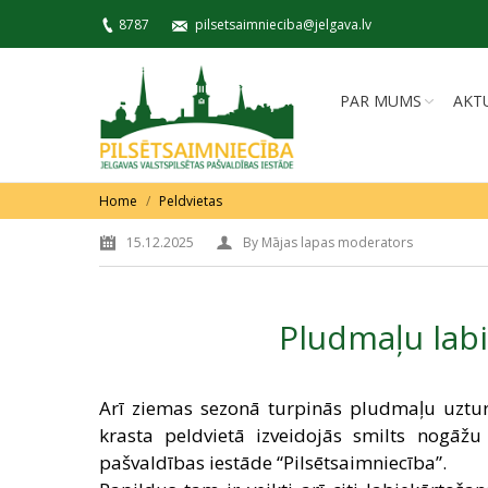
8787
pilsetsaimnieciba@jelgava.lv
PAR MUMS
AKT
You are here:
Home
Peldvietas
15.12.2025
By
Mājas lapas moderators
Pludmaļu labi
Arī ziemas sezonā turpinās pludmaļu uzturē
krasta peldvietā izveidojās smilts nogāžu
pašvaldības iestāde “Pilsētsaimniecība”.