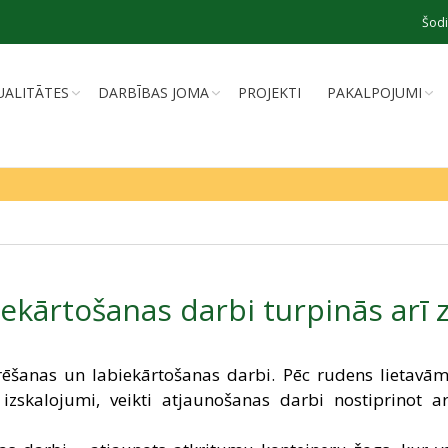
Šodi
UALITĀTES
DARBĪBAS JOMA
PROJEKTI
PAKALPOJUMI
ekārtošanas darbi turpinās arī
šanas un labiekārtošanas darbi. Pēc rudens lietavām,
 izskalojumi, veikti atjaunošanas darbi nostiprinot