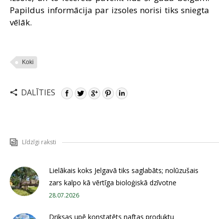
Papildus informācija par izsoles norisi tiks sniegta
vēlāk.
Koki
DALĪTIES
Līdzīgi raksti
Lielākais koks Jelgavā tiks saglabāts; nolūzušais
zars kalpo kā vērtīga bioloģiskā dzīvotne
28.07.2026
Driksas upē konstatēts naftas produktu