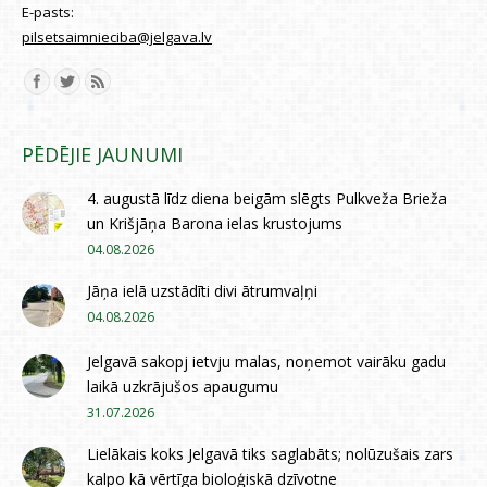
E-pasts:
pilsetsaimnieciba@jelgava.lv
Find us on:
PĒDĒJIE JAUNUMI
4. augustā līdz diena beigām slēgts Pulkveža Brieža
un Krišjāņa Barona ielas krustojums
04.08.2026
Jāņa ielā uzstādīti divi ātrumvaļņi
04.08.2026
Jelgavā sakopj ietvju malas, noņemot vairāku gadu
laikā uzkrājušos apaugumu
31.07.2026
Lielākais koks Jelgavā tiks saglabāts; nolūzušais zars
kalpo kā vērtīga bioloģiskā dzīvotne