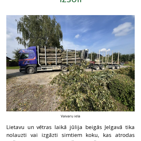
SAZIŅA
Vaivaru iela
Lietavu un vētras laikā jūlija beigās Jelgavā tika
nolauzti vai izgāzti simtiem koku, kas atrodas