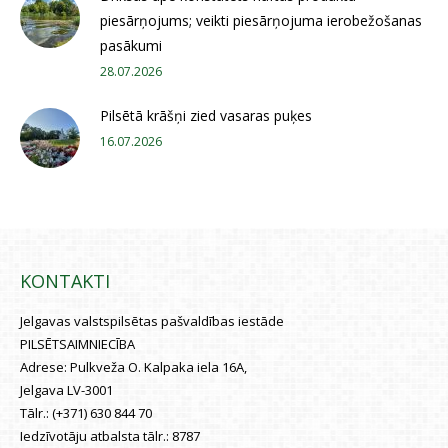
piesārņojums; veikti piesārņojuma ierobežošanas
pasākumi
28.07.2026
Pilsētā krāšņi zied vasaras puķes
16.07.2026
KONTAKTI
Jelgavas valstspilsētas pašvaldības iestāde
PILSĒTSAIMNIECĪBA
Adrese:
Pulkveža O. Kalpaka iela 16A,
Jelgava LV-3001
Tālr.:
(+371) 630 844 70
Iedzīvotāju atbalsta tālr.:
8787