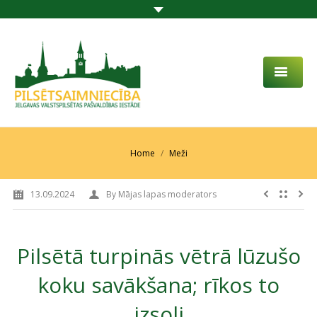
PAR MUMS
AKTUALITĀTES
You are here:
Home
Meži
DARBĪBAS JOMA
13.09.2024
By
Mājas lapas moderators
PROJEKTI
PAKALPOJUMI
Pilsētā turpinās vētrā lūzušo
SABIEDRĪBAS LĪDZDALĪBA
koku savākšana; rīkos to
KONTAKTI
izsoli