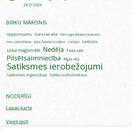
28.07.2026
BIRKU MĀKONIS
Garozas iela
Apgaismojums
Hercoga Jēkaba laukums
Lielā iela
Ielu uzturēšana
Lielupe
Jāņa Čakstes bulvāris
Nedēļa
Loka maģistrāle
Pasta sala
Pilsētsaimniecība
Rīgas iela
Satiksmes ierobežojumi
Satiksmes organizācija
Svētku nodrošināšana
NODERĪGI
Lapas karte
Viegli lasīt