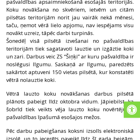
pašvaldības apsaimniekošanā esošajās teritorijās.
Koku novākšana no skvēriem, ietvēm un citām
pilsētas teritorijām norit jau vairāk nekā mēnesi,
taču, ņemot vērā lielo apjomu, nav iespējams visu
novākt uzreiz, tāpēc darbi turpinās.
Šonedēļ visā pilsētā izvešanai no pašvaldības
teritorijām tiek sagatavoti lauztie un izgāztie koki
un zari. Darbus veic ZS “Šiņķi” ar kuru pašvaldība ir
noslēgusi līgumu. Saskaņā ar līgumu, paredzēts
sakārtot aptuveni 150 vietas pilsētā, kur konstatēti
vētrā nolauztie koki.
Vētrā lauzto koku novākšanas darbus pilsētā
Open
plānots pabeigt līdz oktobra vidum. Jāpiebilst, ka
šobrīd tiek veikts vēja lauzto koku novērtējums
pašvaldības īpašumā esošajos mežos.
Pēc darbu pabeigšanas koksni izsolīs elektroniskā
izsolē, un to iecerēts paveikt līdz šī gada beigām.