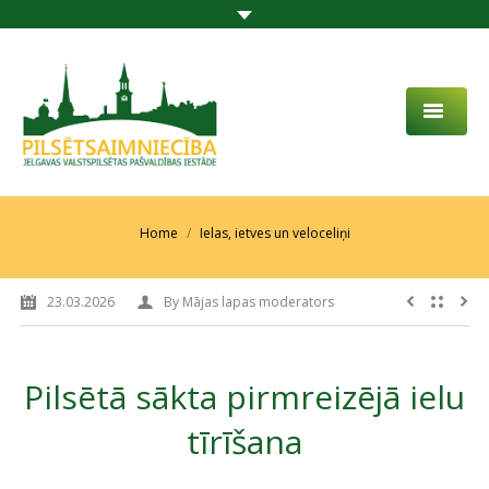
PAR MUMS
AKTUALITĀTES
You are here:
Home
Ielas, ietves un veloceliņi
DARBĪBAS JOMA
23.03.2026
By
Mājas lapas moderators
PROJEKTI
PAKALPOJUMI
Pilsētā sākta pirmreizējā ielu
SABIEDRĪBAS LĪDZDALĪBA
tīrīšana
KONTAKTI