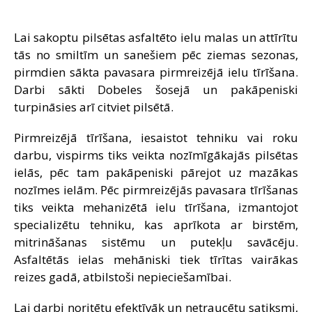
SAZIŅA
Lai sakoptu pilsētas asfaltēto ielu malas un attīrītu
tās no smiltīm un sanešiem pēc ziemas sezonas,
pirmdien sākta pavasara pirmreizējā ielu tīrīšana.
Darbi sākti Dobeles šosejā un pakāpeniski
turpināsies arī citviet pilsētā.
Pirmreizējā tīrīšana, iesaistot tehniku vai roku
darbu, vispirms tiks veikta nozīmīgākajās pilsētas
ielās, pēc tam pakāpeniski pārejot uz mazākas
nozīmes ielām. Pēc pirmreizējās pavasara tīrīšanas
tiks veikta mehanizētā ielu tīrīšana, izmantojot
specializētu tehniku, kas aprīkota ar birstēm,
mitrināšanas sistēmu un putekļu savācēju.
Asfaltētās ielas mehāniski tiek tīrītas vairākas
reizes gadā, atbilstoši nepieciešamībai.
Lai darbi noritētu efektīvāk un netraucētu satiksmi,