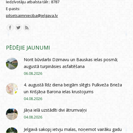
Iedzīvotāju atbalsta tālr.:
8787
E-pasts:
pilsetsaimnieciba@jelgava.lv
Find us on:
PĒDĒJIE JAUNUMI
Norit būvdarbi Dzirnavu un Bauskas ielas posmā;
augustā turpināsies asfaltēšana
06.08.2026
4. augustā līdz diena beigām slēgts Pulkveža Brieža
un Krišjāņa Barona ielas krustojums
04.08.2026
Jāņa ielā uzstādīti divi ātrumvaļņi
04.08.2026
Jelgavā sakopj ietvju malas, noņemot vairāku gadu