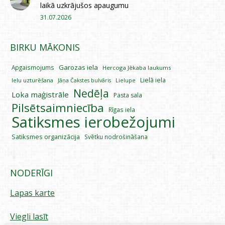
laikā uzkrājušos apaugumu
31.07.2026
BIRKU MĀKONIS
Garozas iela
Apgaismojums
Hercoga Jēkaba laukums
Lielā iela
Ielu uzturēšana
Lielupe
Jāņa Čakstes bulvāris
Nedēļa
Loka maģistrāle
Pasta sala
Pilsētsaimniecība
Rīgas iela
Satiksmes ierobežojumi
Satiksmes organizācija
Svētku nodrošināšana
NODERĪGI
Lapas karte
Viegli lasīt