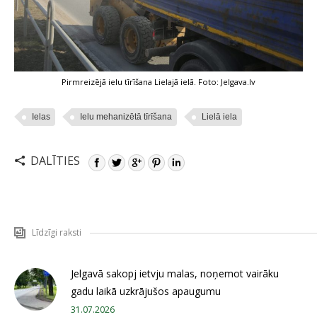
Pirmreizējā ielu tīrīšana Lielajā ielā. Foto: Jelgava.lv
Ielas
Ielu mehanizētā tīrīšana
Lielā iela
DALĪTIES
Līdzīgi raksti
Jelgavā sakopj ietvju malas, noņemot vairāku
gadu laikā uzkrājušos apaugumu
31.07.2026