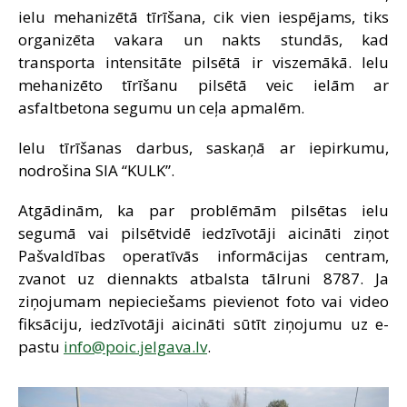
ielu mehanizētā tīrīšana, cik vien iespējams, tiks
organizēta vakara un nakts stundās, kad
transporta intensitāte pilsētā ir viszemākā. Ielu
mehanizēto tīrīšanu pilsētā veic ielām ar
asfaltbetona segumu un ceļa apmalēm.
Ielu tīrīšanas darbus, saskaņā ar iepirkumu,
nodrošina SIA “KULK”.
Atgādinām, ka par problēmām pilsētas ielu
segumā vai pilsētvidē iedzīvotāji aicināti ziņot
Pašvaldības operatīvās informācijas centram,
zvanot uz diennakts atbalsta tālruni 8787. Ja
ziņojumam nepieciešams pievienot foto vai video
fiksāciju, iedzīvotāji aicināti sūtīt ziņojumu uz e-
pastu
info@poic.jelgava.lv
.