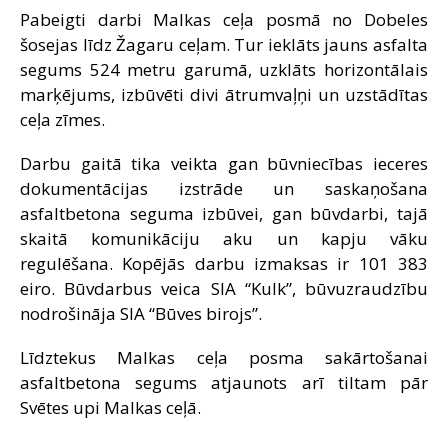
Pabeigti darbi Malkas ceļa posmā no Dobeles
SAZIŅA
šosejas līdz Žagaru ceļam. Tur ieklāts jauns asfalta
segums 524 metru garumā, uzklāts horizontālais
marķējums, izbūvēti divi ātrumvaļņi un uzstādītas
ceļa zīmes.
Darbu gaitā tika veikta gan būvniecības ieceres
dokumentācijas izstrāde un saskaņošana
asfaltbetona seguma izbūvei, gan būvdarbi, tajā
skaitā komunikāciju aku un kapju vāku
regulēšana. Kopējās darbu izmaksas ir 101 383
eiro. Būvdarbus veica SIA “Kulk”, būvuzraudzību
nodrošināja SIA “Būves birojs”.
Līdztekus Malkas ceļa posma sakārtošanai
asfaltbetona segums atjaunots arī tiltam pār
Svētes upi Malkas ceļā.