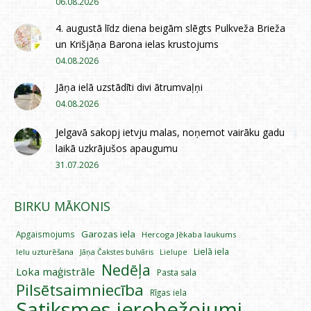
06.08.2026
4. augustā līdz diena beigām slēgts Pulkveža Brieža
un Krišjāņa Barona ielas krustojums
04.08.2026
Jāņa ielā uzstādīti divi ātrumvaļņi
04.08.2026
Jelgavā sakopj ietvju malas, noņemot vairāku gadu
laikā uzkrājušos apaugumu
31.07.2026
BIRKU MĀKONIS
Garozas iela
Apgaismojums
Hercoga Jēkaba laukums
Lielā iela
Ielu uzturēšana
Lielupe
Jāņa Čakstes bulvāris
Nedēļa
Loka maģistrāle
Pasta sala
Pilsētsaimniecība
Rīgas iela
Satiksmes ierobežojumi