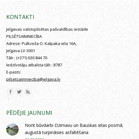
KONTAKTI
Jelgavas valstspilsētas pašvaldības iestāde
PILSĒTSAIMNIECĪBA
Adrese:
Pulkveža O. Kalpaka iela 16A,
Jelgava LV-3001
Tālr.:
(+371) 630 844 70
Iedzīvotāju atbalsta tālr.:
8787
E-pasts:
pilsetsaimnieciba@jelgava.lv
Find us on:
PĒDĒJIE JAUNUMI
Norit būvdarbi Dzirnavu un Bauskas ielas posmā;
augustā turpināsies asfaltēšana