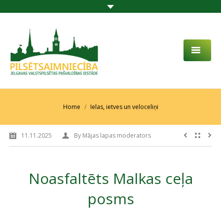
PAR MUMS
AKTUALITĀTES
You are here:
Home
Ielas, ietves un veloceliņi
DARBĪBAS JOMA
11.11.2025
By
Mājas lapas moderators
PROJEKTI
PAKALPOJUMI
Noasfaltēts Malkas ceļa
SABIEDRĪBAS LĪDZDALĪBA
posms
KONTAKTI