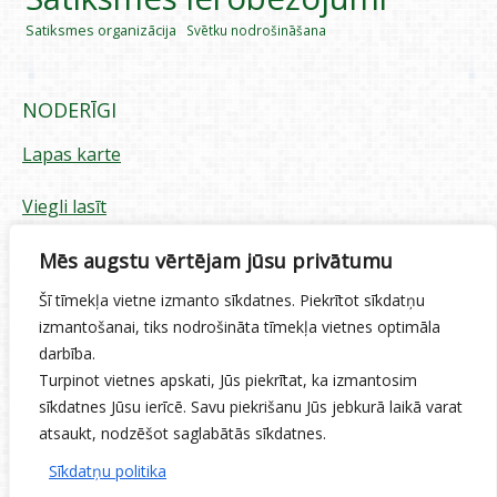
Satiksmes organizācija
Svētku nodrošināšana
NODERĪGI
Lapas karte
Viegli lasīt
Piekļūstamības paziņojums
Mēs augstu vērtējam jūsu privātumu
Šī tīmekļa vietne izmanto sīkdatnes. Piekrītot sīkdatņu
Sīkdatņu izmantošana
izmantošanai, tiks nodrošināta tīmekļa vietnes optimāla
darbība.
Privātuma politika
Turpinot vietnes apskati, Jūs piekrītat, ka izmantosim
sīkdatnes Jūsu ierīcē. Savu piekrišanu Jūs jebkurā laikā varat
Ētikas kodekss
atsaukt, nodzēšot saglabātās sīkdatnes.
Sīkdatņu politika