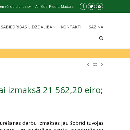
en vārda dienas svin: Alfrēds, Fredis, Madars
SABIEDRĪBAS LĪDZDALĪBA
KONTAKTI
SAZIŅA
ai izmaksā 21 562,20 eiro;
uzturēšanas darbu izmaksas jau šobrīd tuvojas