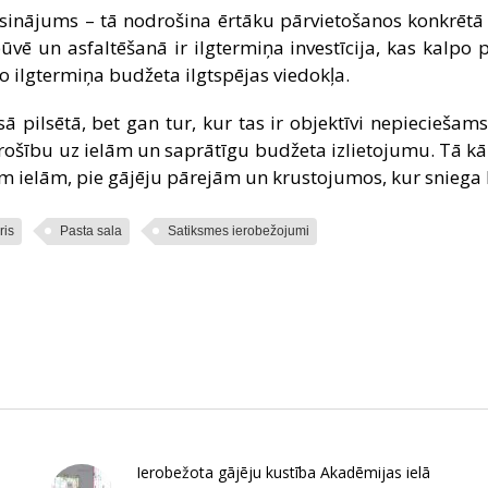
risinājums – tā nodrošina ērtāku pārvietošanos konkrētā 
vē un asfaltēšanā ir ilgtermiņa investīcija, kas kalpo
o ilgtermiņa budžeta ilgtspējas viedokļa.
sā pilsētā, bet gan tur, kur tas ir objektīvi nepieciešam
 drošību uz ielām un saprātīgu budžeta izlietojumu. Tā k
ajām ielām, pie gājēju pārejām un krustojumos, kur snieg
ris
Pasta sala
Satiksmes ierobežojumi
Ierobežota gājēju kustība Akadēmijas ielā