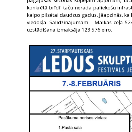
pagājušās sezonas kopējam apjomam, taču z
konkrētā brīdī, taču nerada paliekošu infras
kalpo pilsētai daudzus gadus. Jāapzinās, ka 
viedokļa. Salīdzinājumam – Malkas ceļā 52
uzstādīšana izmaksāja 123 576 eiro.