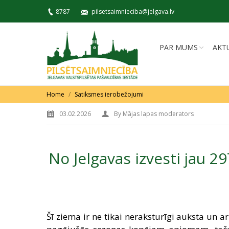
8787
pilsetsaimnieciba@jelgava.lv
PAR MUMS
AKT
You are here:
Home
Satiksmes ierobežojumi
03.02.2026
By
Mājas lapas moderators
No Jelgavas izvesti jau 2
Šī ziema ir ne tikai neraksturīgi auksta un 