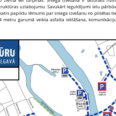
iema vēl turpinās. Sniega izvešana ir sezonāls risi
truktūras uzlabojumu. Savukārt ieguldījumi ielu pārbūvē 
katrs papildu lēmums par sniega izvešanu no pilsētas tiek
4 metru garumā veikta asfalta ieklāšana, komunikācij