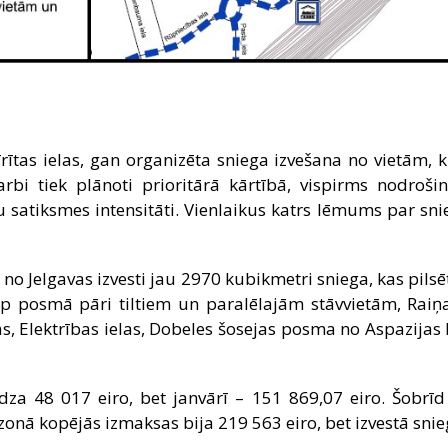
tīrītas ielas, gan organizēta sniega izvešana no vietām
i tiek plānoti prioritārā kārtībā, vispirms nodrošino
 satiksmes intensitāti. Vienlaikus katrs lēmums par snieg
 Jelgavas izvesti jau 2970 kubikmetri sniega, kas pilsēta
arp posmā pāri tiltiem un paralēlajām stāvvietām, Raiņ
s, Elektrības ielas, Dobeles šosejas posma no Aspazijas l
a 48 017 eiro, bet janvārī – 151 869,07 eiro. Šobrīd
onā kopējās izmaksas bija 219 563 eiro, bet izvestā snie