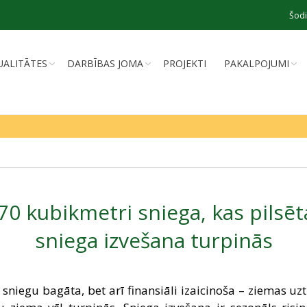
Šodi
UALITĀTES
DARBĪBAS JOMA
PROJEKTI
PAKALPOJUMI
970 kubikmetri sniega, kas pilsēt
sniega izvešana turpinās
ar sniegu bagāta, bet arī finansiāli izaicinoša – ziemas 