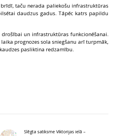
brīdī, taču nerada paliekošu infrastruktūras
 pilsētai daudzus gadus. Tāpēc katrs papildu
s drošībai un infrastruktūras funkcionēšanai.
ā laika prognozes sola sniegšanu arī turpmāk,
a kaudzes pasliktina redzamību.
Slēgta satiksme Viktorijas ielā –