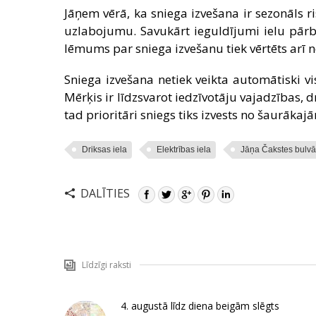
Jāņem vērā, ka sniega izvešana ir sezonāls 
uzlabojumu. Savukārt ieguldījumi ielu pārbū
lēmums par sniega izvešanu tiek vērtēts arī n
Sniega izvešana netiek veikta automātiski vi
Mērķis ir līdzsvarot iedzīvotāju vajadzības,
tad prioritāri sniegs tiks izvests no šaurāk
Driksas iela
Elektrības iela
Jāņa Čakstes bulvā
DALĪTIES
Līdzīgi raksti
4. augustā līdz diena beigām slēgts