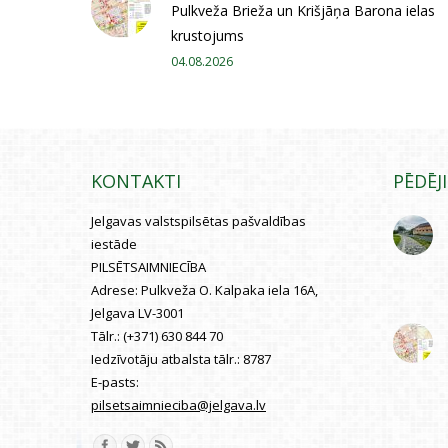
Pulkveža Brieža un Krišjāņa Barona ielas
krustojums
04.08.2026
KONTAKTI
PĒDĒJ
Jelgavas valstspilsētas pašvaldības
iestāde
PILSĒTSAIMNIECĪBA
Adrese:
Pulkveža O. Kalpaka iela 16A,
Jelgava LV-3001
Tālr.:
(+371) 630 844 70
Iedzīvotāju atbalsta tālr.:
8787
E-pasts:
pilsetsaimnieciba@jelgava.lv
Find us on: