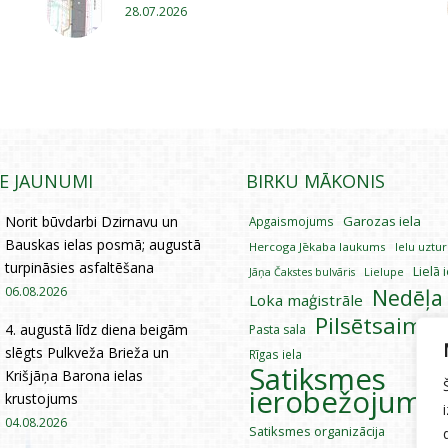
28.07.2026
IE JAUNUMI
BIRKU MĀKONIS
Norit būvdarbi Dzirnavu un
Garozas iela
Apgaismojums
Bauskas ielas posmā; augustā
Hercoga Jēkaba laukums
Ielu uztu
turpināsies asfaltēšana
Lielā 
Lielupe
Jāņa Čakstes bulvāris
06.08.2026
Nedēļa
Loka maģistrāle
Pilsētsaimni
4. augustā līdz diena beigām
Pasta sala
slēgts Pulkveža Brieža un
Rīgas iela
Satiksmes
Krišjāņa Barona ielas
ierobežojumi
krustojums
04.08.2026
Satiksmes organizācija