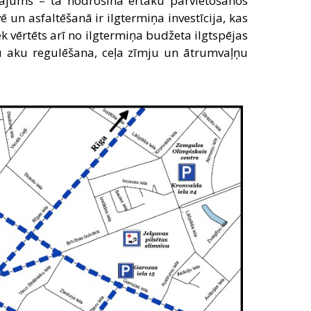
nājums – tā nodrošina ērtāku pārvietošanos
un asfaltēšanā ir ilgtermiņa investīcija, kas
 vērtēts arī no ilgtermiņa budžeta ilgtspējas
u aku regulēšana, ceļa zīmju un ātrumvaļņu