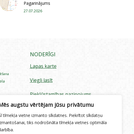
Pagarinājums
27.07.2026
NODERĪGI
Lapas karte
rēšana
Viegli lasīt
iela
Piekļūstamības paziņojums
ecība
Mēs augstu vērtējam jūsu privātumu
Sīkdatņu izmantošana
Šī tīmekļa vietne izmanto sīkdatnes. Piekrītot sīkdatņu
Privātuma politika
izmantošanai, tiks nodrošināta tīmekļa vietnes optimāla
darbība.