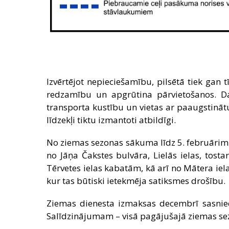
Izvērtējot nepieciešamību, pilsētā tiek gan 
redzamību un apgrūtina pārvietošanos. Darb
transporta kustību un vietas ar paaugstinātu
līdzekļi tiktu izmantoti atbildīgi.
No ziemas sezonas sākuma līdz 5. februārim no
no Jāņa Čakstes bulvāra, Lielās ielas, tost
Tērvetes ielas kabatām, kā arī no Mātera iela
kur tas būtiski ietekmēja satiksmes drošību.
Ziemas dienesta izmaksas decembrī sasniedz
Salīdzinājumam – visā pagājušajā ziemas sez