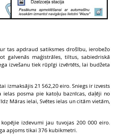
, kur tas apdraud satiksmes drošību, ierobežo
t galvenās maģistrāles, tiltus, sabiedriskā
a izvešanu tiek rūpīgi izvērtēts, lai budžeta
i izmaksājis 21 562,20 eiro. Sniegs ir izvests
a ielas posma pie katoļu baznīcas, daļēji no
īdz Māras ielai, Svētes ielas un citām vietām,
 kopējie izdevumi jau tuvojas 200 000 eiro.
ga apjoms tikai 376 kubikmetri.