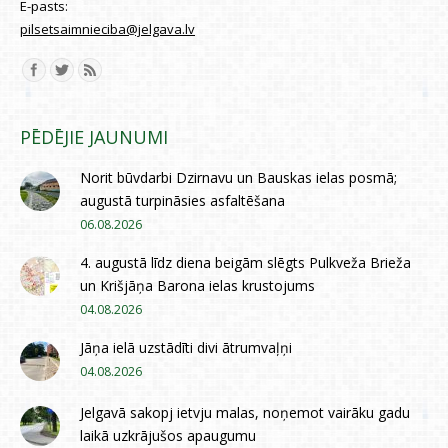
E-pasts:
pilsetsaimnieciba@jelgava.lv
Find us on:
PĒDĒJIE JAUNUMI
Norit būvdarbi Dzirnavu un Bauskas ielas posmā;
augustā turpināsies asfaltēšana
06.08.2026
4. augustā līdz diena beigām slēgts Pulkveža Brieža
un Krišjāņa Barona ielas krustojums
04.08.2026
Jāņa ielā uzstādīti divi ātrumvaļņi
04.08.2026
Jelgavā sakopj ietvju malas, noņemot vairāku gadu
laikā uzkrājušos apaugumu