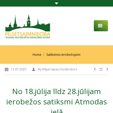
PAR MUMS
AKTUALITĀTES
You are here:
Home
Satiksmes ierobežojumi
DARBĪBAS JOMA
12.07.2023
By
Mājas lapas moderators
PROJEKTI
PAKALPOJUMI
No 18.jūlija līdz 28.jūlijam
SABIEDRĪBAS LĪDZDALĪBA
ierobežos satiksmi Atmodas
KONTAKTI
ielā