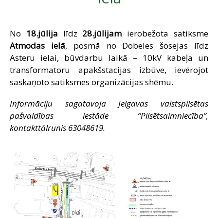
SAZIŅA
No
18.jūlija
līdz
28.jūlijam
ierobežota satiksme
Atmodas ielā
, posmā no Dobeles šosejas līdz
Asteru ielai, būvdarbu laikā – 10kV kabeļa un
transformatoru apakšstacijas izbūve, ievērojot
saskaņoto satiksmes organizācijas shēmu.
Informāciju sagatavoja Jelgavas valstspilsētas
pašvaldības iestāde “Pilsētsaimniecība”,
kontakttālrunis 63048619.