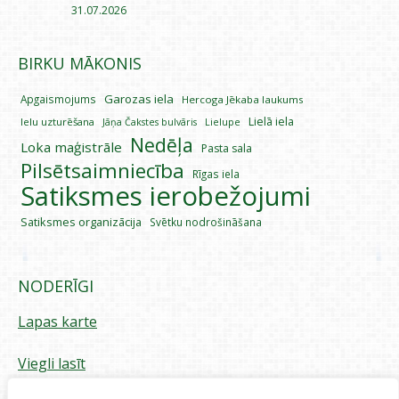
31.07.2026
BIRKU MĀKONIS
Garozas iela
Apgaismojums
Hercoga Jēkaba laukums
Lielā iela
Ielu uzturēšana
Lielupe
Jāņa Čakstes bulvāris
Nedēļa
Loka maģistrāle
Pasta sala
Pilsētsaimniecība
Rīgas iela
Satiksmes ierobežojumi
Satiksmes organizācija
Svētku nodrošināšana
NODERĪGI
Lapas karte
Viegli lasīt