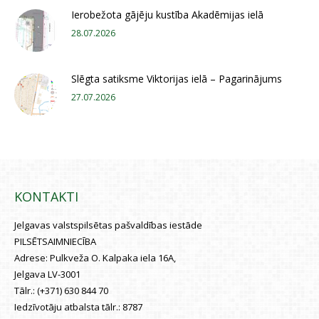
Ierobežota gājēju kustība Akadēmijas ielā
28.07.2026
Slēgta satiksme Viktorijas ielā – Pagarinājums
27.07.2026
KONTAKTI
Jelgavas valstspilsētas pašvaldības iestāde
PILSĒTSAIMNIECĪBA
Adrese:
Pulkveža O. Kalpaka iela 16A,
Jelgava LV-3001
Tālr.:
(+371) 630 844 70
Iedzīvotāju atbalsta tālr.:
8787