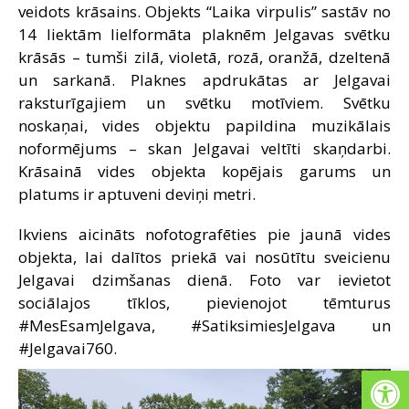
veidots krāsains. Objekts “Laika virpulis” sastāv no
14 liektām lielformāta plaknēm Jelgavas svētku
krāsās – tumši zilā, violetā, rozā, oranžā, dzeltenā
un sarkanā. Plaknes apdrukātas ar Jelgavai
raksturīgajiem un svētku motīviem. Svētku
noskaņai, vides objektu papildina muzikālais
noformējums – skan Jelgavai veltīti skaņdarbi.
Krāsainā vides objekta kopējais garums un
platums ir aptuveni deviņi metri.
Ikviens aicināts nofotografēties pie jaunā vides
objekta, lai dalītos priekā vai nosūtītu sveicienu
Jelgavai dzimšanas dienā. Foto var ievietot
sociālajos tīklos, pievienojot tēmturus
#MesEsamJelgava, #SatiksimiesJelgava un
#Jelgavai760.
Open