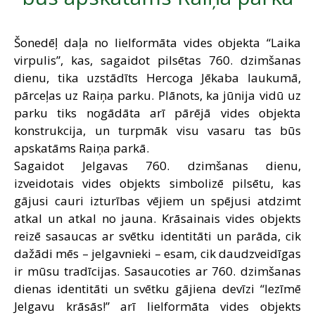
SAZIŅA
Šonedēļ daļa no lielformāta vides objekta “Laika
virpulis”, kas, sagaidot pilsētas 760. dzimšanas
dienu, tika uzstādīts Hercoga Jēkaba laukumā,
pārceļas uz Raiņa parku. Plānots, ka jūnija vidū uz
parku tiks nogādāta arī pārējā vides objekta
konstrukcija, un turpmāk visu vasaru tas būs
apskatāms Raiņa parkā.
Sagaidot Jelgavas 760. dzimšanas dienu,
izveidotais vides objekts simbolizē pilsētu, kas
gājusi cauri izturības vējiem un spējusi atdzimt
atkal un atkal no jauna. Krāsainais vides objekts
reizē sasaucas ar svētku identitāti un parāda, cik
dažādi mēs – jelgavnieki – esam, cik daudzveidīgas
ir mūsu tradīcijas. Sasaucoties ar 760. dzimšanas
dienas identitāti un svētku gājiena devīzi “Iezīmē
Jelgavu krāsās!” arī lielformāta vides objekts