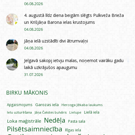
06.08.2026
4. augustā līdz diena beigām slēgts Pulkveža Brieža
un Krišjāņa Barona ielas krustojums
04.08.2026
Jāņa ielā uzstādīti divi ātrumvaļņi
04.08.2026
Jelgavā sakopj ietvju malas, noņemot vairāku gadu
laikā uzkrājušos apaugumu
31.07.2026
BIRKU MĀKONIS
Garozas iela
Apgaismojums
Hercoga Jēkaba laukums
Lielā iela
Ielu uzturēšana
Lielupe
Jāņa Čakstes bulvāris
Nedēļa
Loka maģistrāle
Pasta sala
Pilsētsaimniecība
Rīgas iela