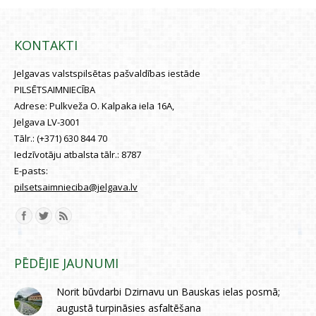
KONTAKTI
Jelgavas valstspilsētas pašvaldības iestāde
PILSĒTSAIMNIECĪBA
Adrese:
Pulkveža O. Kalpaka iela 16A,
Jelgava LV-3001
Tālr.:
(+371) 630 844 70
Iedzīvotāju atbalsta tālr.:
8787
E-pasts:
pilsetsaimnieciba@jelgava.lv
Find us on:
PĒDĒJIE JAUNUMI
Norit būvdarbi Dzirnavu un Bauskas ielas posmā;
augustā turpināsies asfaltēšana