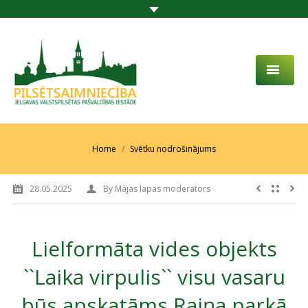
PAR MUMS
AKTUALITĀTES
You are here:
Home
Svētku nodrošinājums
DARBĪBAS JOMA
28.05.2025
By
Mājas lapas moderators
PROJEKTI
PAKALPOJUMI
Lielformāta vides objekts
SABIEDRĪBAS LĪDZDALĪBA
``Laika virpulis`` visu vasaru
KONTAKTI
būs apskatāms Raiņa parkā