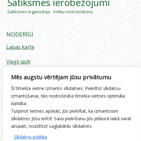
Satiksmes ierobežojumi
Satiksmes organizācija
Svētku nodrošināšana
NODERĪGI
Lapas karte
Viegli lasīt
Piekļūstamības paziņojums
Mēs augstu vērtējam jūsu privātumu
Šī tīmekļa vietne izmanto sīkdatnes. Piekrītot sīkdatņu
Sīkdatņu izmantošana
izmantošanai, tiks nodrošināta tīmekļa vietnes optimāla
darbība.
Privātuma politika
Turpinot vietnes apskati, Jūs piekrītat, ka izmantosim
sīkdatnes Jūsu ierīcē. Savu piekrišanu Jūs jebkurā laikā varat
Ētikas kodekss
atsaukt, nodzēšot saglabātās sīkdatnes.
Sīkdatņu politika