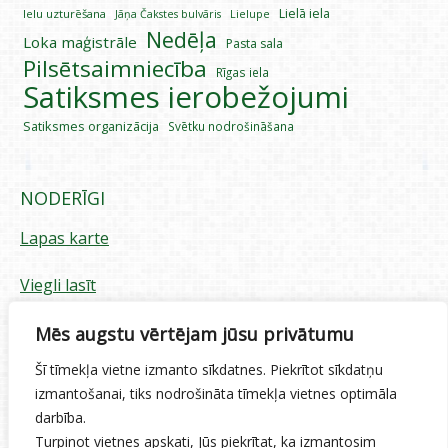
Lielā iela
Ielu uzturēšana
Lielupe
Jāņa Čakstes bulvāris
Nedēļa
Loka maģistrāle
Pasta sala
Pilsētsaimniecība
Rīgas iela
Satiksmes ierobežojumi
Satiksmes organizācija
Svētku nodrošināšana
NODERĪGI
Lapas karte
Viegli lasīt
Piekļūstamības paziņojums
Mēs augstu vērtējam jūsu privātumu
Šī tīmekļa vietne izmanto sīkdatnes. Piekrītot sīkdatņu
Sīkdatņu izmantošana
izmantošanai, tiks nodrošināta tīmekļa vietnes optimāla
darbība.
Privātuma politika
Turpinot vietnes apskati, Jūs piekrītat, ka izmantosim