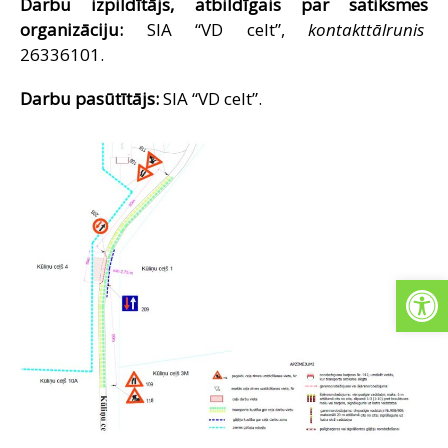
Darbu izpildītājs, atbildīgais par satiksmes
organizāciju:
SIA “VD celt”,
kontakttālrunis
26336101.
Darbu pasūtītājs:
SIA “VD celt”.
Open