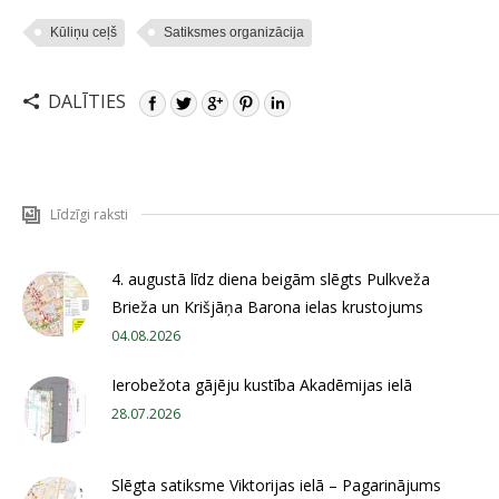
Kūliņu ceļš
Satiksmes organizācija
DALĪTIES
Līdzīgi raksti
4. augustā līdz diena beigām slēgts Pulkveža
Brieža un Krišjāņa Barona ielas krustojums
04.08.2026
Ierobežota gājēju kustība Akadēmijas ielā
28.07.2026
Slēgta satiksme Viktorijas ielā – Pagarinājums