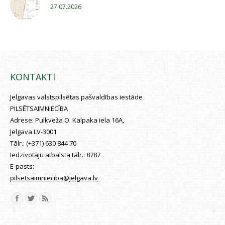
27.07.2026
KONTAKTI
Jelgavas valstspilsētas pašvaldības iestāde
PILSĒTSAIMNIECĪBA
Adrese:
Pulkveža O. Kalpaka iela 16A,
Jelgava LV-3001
Tālr.:
(+371) 630 844 70
Iedzīvotāju atbalsta tālr.:
8787
E-pasts:
pilsetsaimnieciba@jelgava.lv
Find us on: