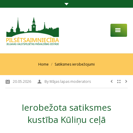
PAR MUMS
AKTUALITĀTES
You are here:
Home
Satiksmes ierobežojumi
DARBĪBAS JOMA
20.05.2026
By
Mājas lapas moderators
PROJEKTI
PAKALPOJUMI
Ierobežota satiksmes
SABIEDRĪBAS LĪDZDALĪBA
kustība Kūliņu ceļā
KONTAKTI