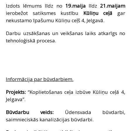
Izdots lēmums līdz no
19.maija
līdz
21.maijam
SAZIŅA
ierobežot satiksmes kustību
Kūliņu ceļā
gar
nekustamo īpašumu Kūliņu ceļš 4, Jelgavā.
Darbu uzsākšanas un veikšanas laiks atkarīgs no
tehnoloģiskā procesa.
Informācija par būvdarbiem.
Projekts:
“Koplietošanas ceļa izbūve Kūliņu ceļā 4,
Jelgava”.
Būvdarbu veids:
Ūdensvada būvdarbi,
saimnieciskās kanalizācijas būvdarbi.