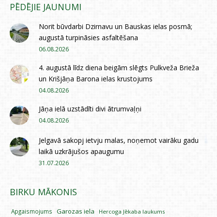
PĒDĒJIE JAUNUMI
Norit būvdarbi Dzirnavu un Bauskas ielas posmā;
augustā turpināsies asfaltēšana
06.08.2026
4. augustā līdz diena beigām slēgts Pulkveža Brieža
un Krišjāņa Barona ielas krustojums
04.08.2026
Jāņa ielā uzstādīti divi ātrumvaļņi
04.08.2026
Jelgavā sakopj ietvju malas, noņemot vairāku gadu
laikā uzkrājušos apaugumu
31.07.2026
BIRKU MĀKONIS
Garozas iela
Apgaismojums
Hercoga Jēkaba laukums