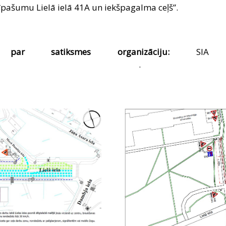
z īpašumu Lielā ielā 41A un iekšpagalma ceļš”.
s par satiksmes organizāciju:
SIA 
80. .