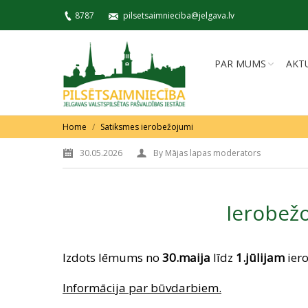
8787
pilsetsaimnieciba@jelgava.lv
PAR MUMS
AKT
You are here:
Home
Satiksmes ierobežojumi
30.05.2026
By
Mājas lapas moderators
Ierobežo
Izdots lēmums no
30.maija
līdz
1.jūlijam
ier
Informācija par būvdarbiem.