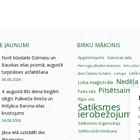
IE JAUNUMI
BIRKU MĀKONIS
Norit būvdarbi Dzirnavu un
Garozas iela
Apgaismojums
Bauskas ielas posmā; augustā
Hercoga Jēkaba laukums
Ielu uztu
turpināsies asfaltēšana
Lielā 
Lielupe
Jāņa Čakstes bulvāris
06.08.2026
Nedēļa
Loka maģistrāle
Pilsētsaimni
4. augustā līdz diena beigām
Pasta sala
slēgts Pulkveža Brieža un
Rīgas iela
Satiksmes
Krišjāņa Barona ielas
ierobežojumi
krustojums
04.08.2026
Satiksmes organizācija
Svētku nodrošināšana
Jāņa ielā uzstādīti divi
ātrumvaļņi