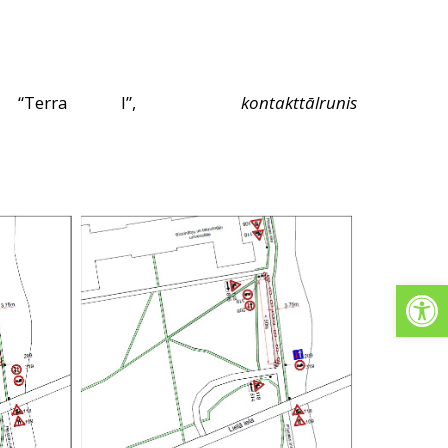
“Terra I”,
kontakttālrunis
Open