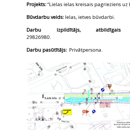
Projekts:
“Lielas ielas kreisais pagrieziens u
Būvdarbu veids:
Ielas, ietves būvdarbi.
Darbu izpildītājs, atbildīgai
298269
Darbu pasūtītājs:
Privātpersona.