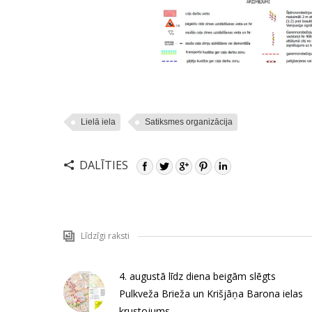
Lielā iela
Satiksmes organizācija
DALĪTIES
Līdzīgi raksti
4. augustā līdz diena beigām slēgts
Pulkveža Brieža un Krišjāņa Barona ielas
krustojums