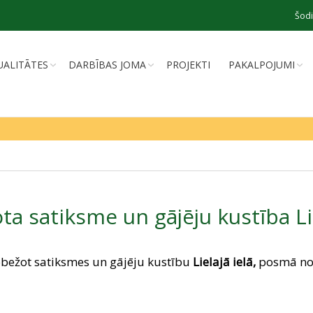
Šodi
UALITĀTES
DARBĪBAS JOMA
PROJEKTI
PAKALPOJUMI
ta satiksme un gājēju kustība Lie
obežot satiksmes un gājēju kustību
Lielajā ielā,
posmā no 