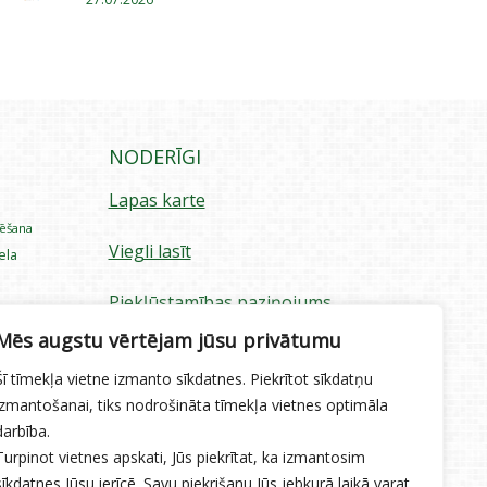
NODERĪGI
Lapas karte
rēšana
Viegli lasīt
iela
Piekļūstamības paziņojums
ecība
Mēs augstu vērtējam jūsu privātumu
Sīkdatņu izmantošana
Šī tīmekļa vietne izmanto sīkdatnes. Piekrītot sīkdatņu
Privātuma politika
izmantošanai, tiks nodrošināta tīmekļa vietnes optimāla
darbība.
Ētikas kodekss
Turpinot vietnes apskati, Jūs piekrītat, ka izmantosim
sīkdatnes Jūsu ierīcē. Savu piekrišanu Jūs jebkurā laikā varat