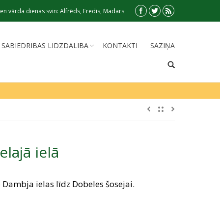
en vārda dienas svin: Alfrēds, Fredis, Madars
SABIEDRĪBAS LĪDZDALĪBA
KONTAKTI
SAZIŅA
lajā ielā
Dambja ielas līdz Dobeles šosejai.