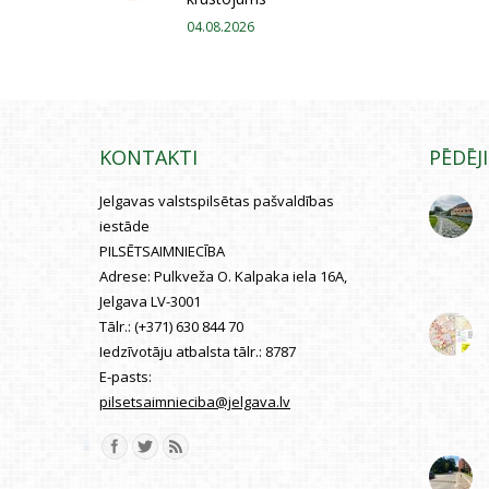
04.08.2026
KONTAKTI
PĒDĒJ
Jelgavas valstspilsētas pašvaldības
iestāde
PILSĒTSAIMNIECĪBA
Adrese:
Pulkveža O. Kalpaka iela 16A,
Jelgava LV-3001
Tālr.:
(+371) 630 844 70
Iedzīvotāju atbalsta tālr.:
8787
E-pasts:
pilsetsaimnieciba@jelgava.lv
Find us on: