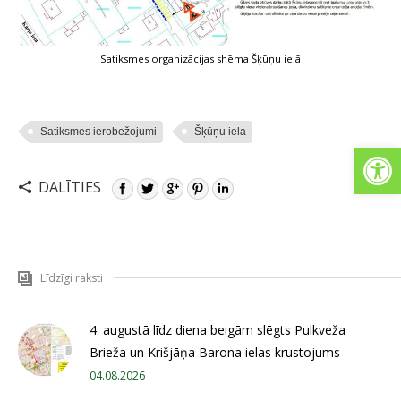
Satiksmes organizācijas shēma Šķūņu ielā
Satiksmes ierobežojumi
Šķūņu iela
Open
DALĪTIES
Līdzīgi raksti
4. augustā līdz diena beigām slēgts Pulkveža
Brieža un Krišjāņa Barona ielas krustojums
04.08.2026