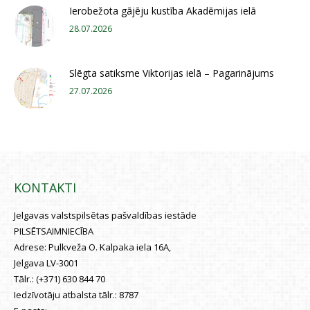
Ierobežota gājēju kustība Akadēmijas ielā
28.07.2026
Slēgta satiksme Viktorijas ielā – Pagarinājums
27.07.2026
KONTAKTI
Jelgavas valstspilsētas pašvaldības iestāde
PILSĒTSAIMNIECĪBA
Adrese:
Pulkveža O. Kalpaka iela 16A,
Jelgava LV-3001
Tālr.:
(+371) 630 844 70
Iedzīvotāju atbalsta tālr.:
8787