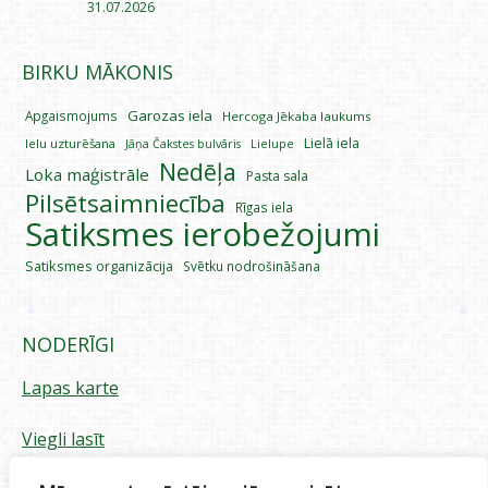
31.07.2026
BIRKU MĀKONIS
Garozas iela
Apgaismojums
Hercoga Jēkaba laukums
Lielā iela
Ielu uzturēšana
Lielupe
Jāņa Čakstes bulvāris
Nedēļa
Loka maģistrāle
Pasta sala
Pilsētsaimniecība
Rīgas iela
Satiksmes ierobežojumi
Satiksmes organizācija
Svētku nodrošināšana
NODERĪGI
Lapas karte
Viegli lasīt