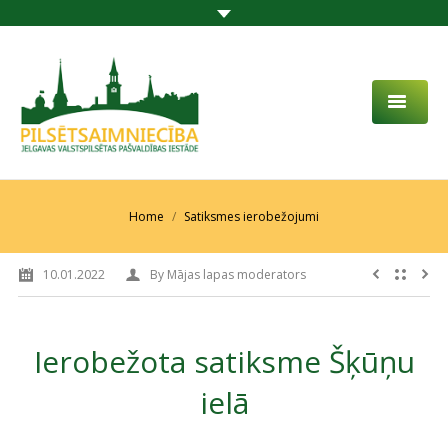
PAR MUMS
AKTUALITĀTES
You are here:
Home
Satiksmes ierobežojumi
DARBĪBAS JOMA
10.01.2022
By
Mājas lapas moderators
PROJEKTI
PAKALPOJUMI
Ierobežota satiksme Šķūņu
SABIEDRĪBAS LĪDZDALĪBA
ielā
KONTAKTI