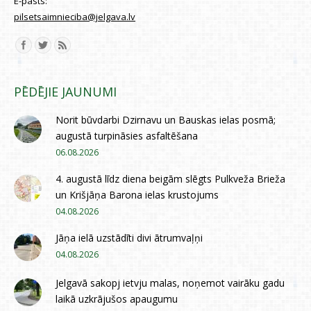
E-pasts:
pilsetsaimnieciba@jelgava.lv
Find us on:
PĒDĒJIE JAUNUMI
Norit būvdarbi Dzirnavu un Bauskas ielas posmā;
augustā turpināsies asfaltēšana
06.08.2026
4. augustā līdz diena beigām slēgts Pulkveža Brieža
un Krišjāņa Barona ielas krustojums
04.08.2026
Jāņa ielā uzstādīti divi ātrumvaļņi
04.08.2026
Jelgavā sakopj ietvju malas, noņemot vairāku gadu
laikā uzkrājušos apaugumu