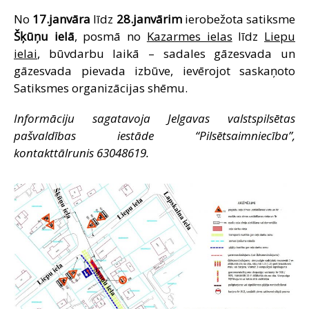
SAZIŅA
No
17.janvāra
līdz
28.janvārim
ierobežota satiksme
Šķūņu ielā
, posmā no
Kazarmes ielas
līdz
Liepu
ielai
, būvdarbu laikā – sadales gāzesvada un
gāzesvada pievada izbūve, ievērojot saskaņoto
Satiksmes organizācijas shēmu.
Informāciju sagatavoja Jelgavas valstspilsētas
pašvaldības iestāde “Pilsētsaimniecība”,
kontakttālrunis 63048619.