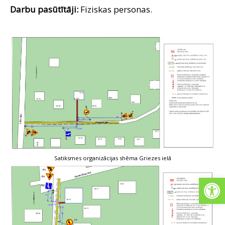
Darbu pasūtītāji:
Fiziskas personas.
Satiksmes organizācijas shēma Griezes ielā
Open