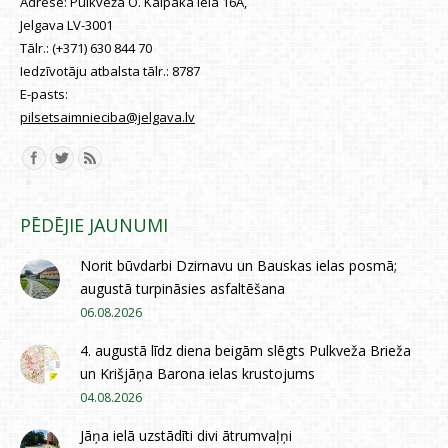
Adrese:
Pulkveža O. Kalpaka iela 16A,
Jelgava LV-3001
Tālr.:
(+371) 630 844 70
Iedzīvotāju atbalsta tālr.:
8787
E-pasts:
pilsetsaimnieciba@jelgava.lv
Find us on:
PĒDĒJIE JAUNUMI
Norit būvdarbi Dzirnavu un Bauskas ielas posmā;
augustā turpināsies asfaltēšana
06.08.2026
4. augustā līdz diena beigām slēgts Pulkveža Brieža
un Krišjāņa Barona ielas krustojums
04.08.2026
Jāņa ielā uzstādīti divi ātrumvaļņi