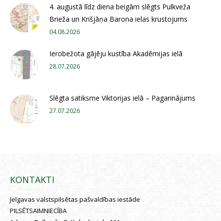
4. augustā līdz diena beigām slēgts Pulkveža
Brieža un Krišjāņa Barona ielas krustojums
04.08.2026
Ierobežota gājēju kustība Akadēmijas ielā
28.07.2026
Slēgta satiksme Viktorijas ielā – Pagarinājums
27.07.2026
KONTAKTI
Jelgavas valstspilsētas pašvaldības iestāde
PILSĒTSAIMNIECĪBA