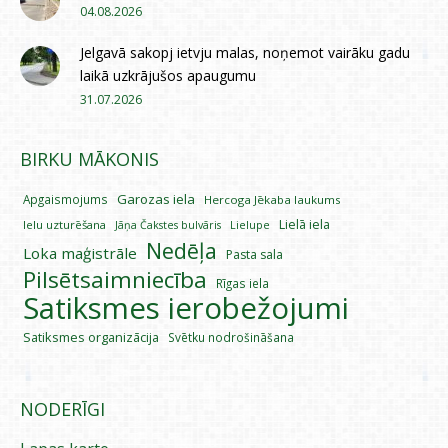
04.08.2026
Jelgavā sakopj ietvju malas, noņemot vairāku gadu
laikā uzkrājušos apaugumu
31.07.2026
BIRKU MĀKONIS
Garozas iela
Apgaismojums
Hercoga Jēkaba laukums
Lielā iela
Ielu uzturēšana
Lielupe
Jāņa Čakstes bulvāris
Nedēļa
Loka maģistrāle
Pasta sala
Pilsētsaimniecība
Rīgas iela
Satiksmes ierobežojumi
Satiksmes organizācija
Svētku nodrošināšana
NODERĪGI