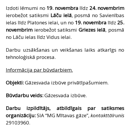
SAZIŅA
Izdoti lēmumi no
19. novembra
līdz
24. novembrim
ierobežot satiksmi
Lāču ielā
, posmā no Savienības
ielas līdz Platones ielai, un no
19. novembra
līdz
25.
novembrim
ierobežot satiksmi
Griezes ielā
, posmā
no Lāču ielas līdz Vidus ielai.
Darbu uzsākšanas un veikšanas laiks atkarīgs no
tehnoloģiskā procesa.
Informācija par būvdarbiem.
Objekti:
Gāzesvada izbūve privātīpašumiem.
Būvdarbu veids:
Gāzesvada izbūve.
Darbu izpildītājs, atbildīgais par satiksmes
organizāciju:
SIA “MG Mītavas gāze”,
kontakttālrunis
29103960.