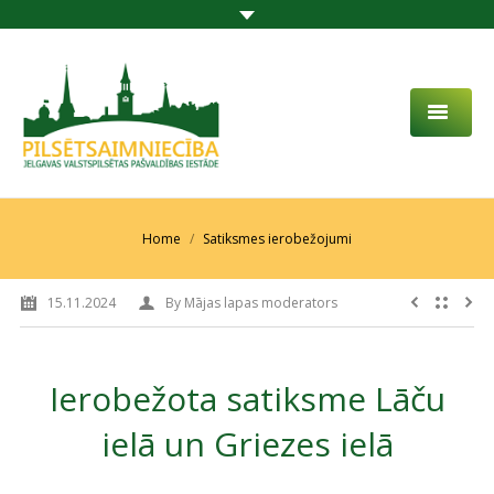
PAR MUMS
AKTUALITĀTES
You are here:
Home
Satiksmes ierobežojumi
DARBĪBAS JOMA
15.11.2024
By
Mājas lapas moderators
PROJEKTI
PAKALPOJUMI
Ierobežota satiksme Lāču
SABIEDRĪBAS LĪDZDALĪBA
ielā un Griezes ielā
KONTAKTI