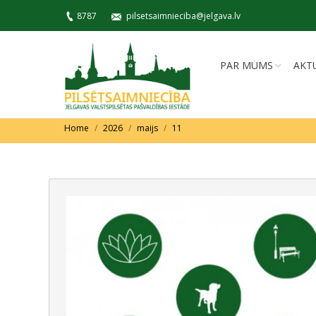
8787
pilsetsaimnieciba@jelgava.lv
PAR MUMS
AKT
You are here:
Home
2026
maijs
11