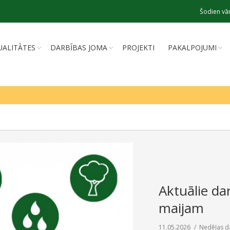
Šodien vār
UALITĀTES
DARBĪBAS JOMA
PROJEKTI
PAKALPOJUMI
Aktuālie dar
maijam
11.05.2026
Nedēļas d