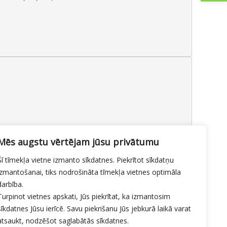
Mēs augstu vērtējam jūsu privātumu
 papildināšana pilsētas
Šī tīmekļa vietne izmanto sīkdatnes. Piekrītot sīkdatņu
izmantošanai, tiks nodrošināta tīmekļa vietnes optimāla
pūtas laukumi
darbība.
By
Mājas lapas moderators
Turpinot vietnes apskati, Jūs piekrītat, ka izmantosim
sīkdatnes Jūsu ierīcē. Savu piekrišanu Jūs jebkurā laikā varat
atsaukt, nodzēšot saglabātās sīkdatnes.