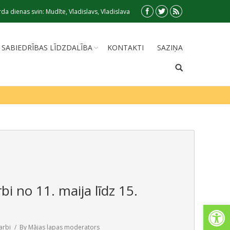
da dienas svin: Mudīte, Vladislavs, Vladislava
SABIEDRĪBAS LĪDZDALĪBA
KONTAKTI
SAZIŅA
bi no 11. maija līdz 15.
Open
arbi
By
Mājas lapas moderators