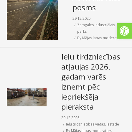
posms
SAZIŅA
29.12.2025
Open
Zemgales industriālais
parks
By
Mājas lapas moderators
Ielu tirdzniecības
atļaujas 2026.
gadam varēs
izņemt pēc
iepriekšēja
pieraksta
29.12.2025
Ielu tirdzniecības vietas
,
Iestāde
By
Mājas lapas moderators