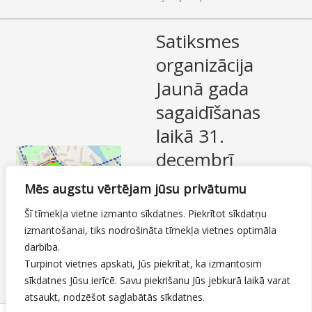
Satiksmes
organizācija
Jaunā gada
sagaidīšanas
laikā 31.
decembrī
Satiksmes organizācija
Mēs augstu vērtējam jūsu privātumu
Jaunā gada sagaidīšanas
Šī tīmekļa vietne izmanto sīkdatnes. Piekrītot sīkdatņu
laikā 31. decembrī
izmantošanai, tiks nodrošināta tīmekļa vietnes optimāla
darbība.
29.12.2025
Turpinot vietnes apskati, Jūs piekrītat, ka izmantosim
Satiksmes ierobežojumi
sīkdatnes Jūsu ierīcē. Savu piekrišanu Jūs jebkurā laikā varat
By
Mājas lapas moderators
atsaukt, nodzēšot saglabātās sīkdatnes.