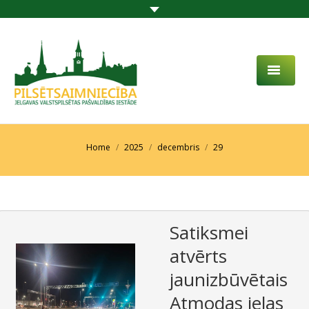
PAR MUMS
AKTUALITĀTES
You are here:
Home
2025
decembris
29
DARBĪBAS JOMA
PROJEKTI
Satiksmei
PAKALPOJUMI
atvērts
SABIEDRĪBAS LĪDZDALĪBA
jaunizbūvētais
KONTAKTI
Atmodas ielas