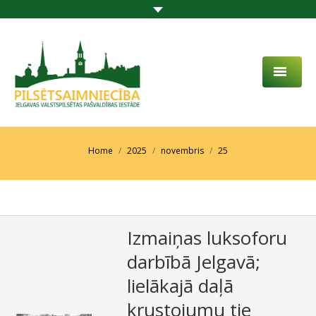
PAR MUMS
AKTUALITĀTES
You are here:
Home
2025
novembris
25
DARBĪBAS JOMA
PROJEKTI
Izmaiņas luksoforu
PAKALPOJUMI
darbībā Jelgavā;
SABIEDRĪBAS LĪDZDALĪBA
lielākajā daļā
KONTAKTI
krustojumu tie