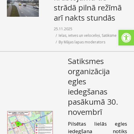
strādā pilnā režīmā
SAZIŅA
arī nakts stundās
Open
25.11.2025
Ielas, ietves un veloceliņi
,
Satiksme
By
Mājas lapas moderators
Satiksmes
organizācija
egles
iedegšanas
pasākumā 30.
novembrī
Pilsētas lielās egles
iedegšana notiks