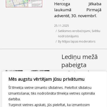
Hercoga Jēkaba
laukumā Pirmajā
adventē, 30. novembrī.
25.11.2025
Satiksmes ierobežojumi
,
Svētku
nodrošinājums
By
Mājas lapas moderators
Lediņu mežā
pabeigta
grāvja gultnes
Mēs augstu vērtējam jūsu privātumu
pārtīrīšana
Šī tīmekļa vietne izmanto sīkdatnes. Piekrītot sīkdatņu
25.11.2025
izmantošanai, tiks nodrošināta tīmekļa vietnes optimāla
Hidrotehniskās būves
,
darbība.
Meži
Turpinot vietnes apskati, Jūs piekrītat, ka izmantosim
By
Mājas lapas