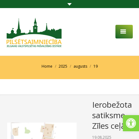
PAR MUMS
AKTUALITĀTES
You are here:
Home
2025
augusts
19
DARBĪBAS JOMA
PROJEKTI
Ierobežota
PAKALPOJUMI
satiksme
Open
SABIEDRĪBAS LĪDZDALĪBA
Zīles ceļā
KONTAKTI
19.08.2025