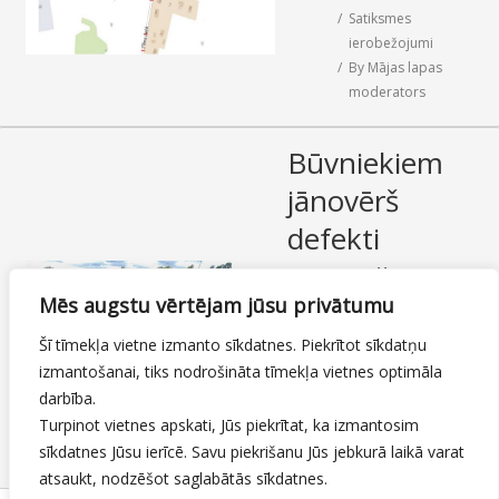
Satiksmes
SAZIŅA
ierobežojumi
By
Mājas lapas
moderators
Būvniekiem
jānovērš
defekti
garantijas
Mēs augstu vērtējam jūsu privātumu
objektos
Šī tīmekļa vietne izmanto sīkdatnes. Piekrītot sīkdatņu
19.08.2025
izmantošanai, tiks nodrošināta tīmekļa vietnes optimāla
Ielas, ietves un veloceliņi
,
darbība.
Iestāde
Turpinot vietnes apskati, Jūs piekrītat, ka izmantosim
By
Mājas lapas
sīkdatnes Jūsu ierīcē. Savu piekrišanu Jūs jebkurā laikā varat
moderators
atsaukt, nodzēšot saglabātās sīkdatnes.