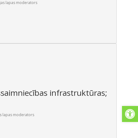
jas lapas moderators
ssaimniecības infrastruktūras;
Open
s lapas moderators