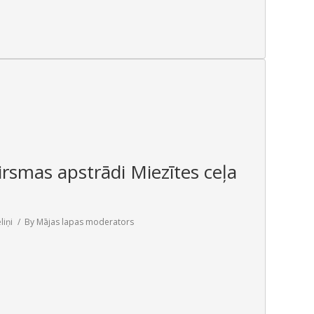
irsmas apstrādi Miezītes ceļa
liņi
By
Mājas lapas moderators