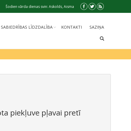
Šodien vārda dienas svin: Askolds, Aisma
SABIEDRĪBAS LĪDZDALĪBA
KONTAKTI
SAZIŅA
ta piekļuve pļavai pretī