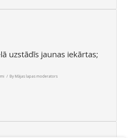
ā uzstādīs jaunas iekārtas;
umi
By
Mājas lapas moderators