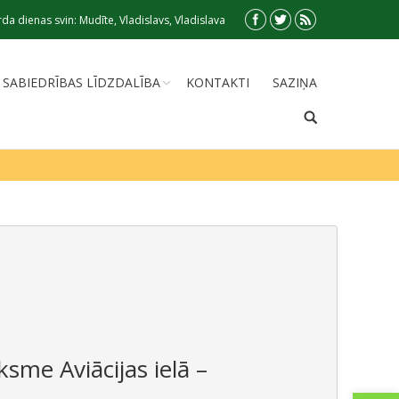
da dienas svin: Mudīte, Vladislavs, Vladislava
SABIEDRĪBAS LĪDZDALĪBA
KONTAKTI
SAZIŅA
ksme Aviācijas ielā –