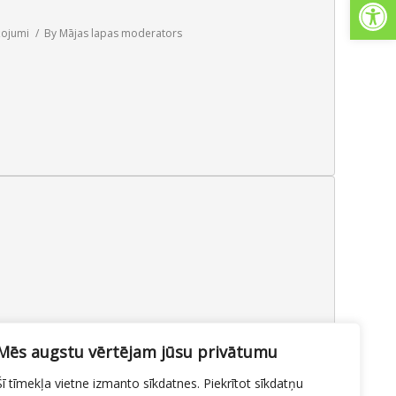
Open
žojumi
By
Mājas lapas moderators
sme Vārpu ielā
Mēs augstu vērtējam jūsu privātumu
Šī tīmekļa vietne izmanto sīkdatnes. Piekrītot sīkdatņu
erobežojumi
,
Svētku nodrošinājums