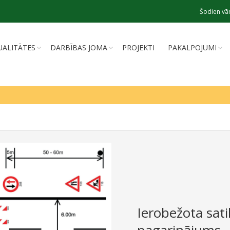
Šodien vār
UALITĀTES
DARBĪBAS JOMA
PROJEKTI
PAKALPOJUMI
Ierobežota sati