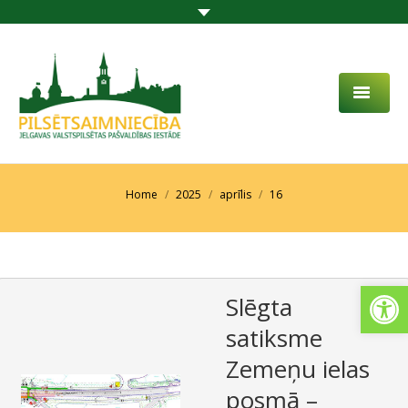
PAR MUMS
AKTUALITĀTES
You are here:
Home
2025
aprīlis
16
DARBĪBAS JOMA
PROJEKTI
Open
Slēgta
PAKALPOJUMI
satiksme
SABIEDRĪBAS LĪDZDALĪBA
Zemeņu ielas
KONTAKTI
posmā –