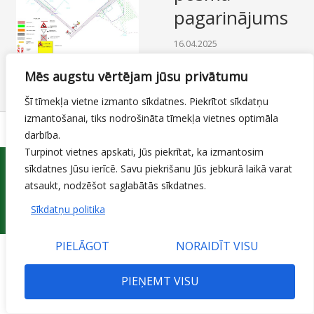
pagarinājums
SAZIŅA
16.04.2025
Miera ielas pārbūve
,
Mēs augstu vērtējam jūsu privātumu
Satiksmes ierobežojumi
By
Mājas lapas moderators
Šī tīmekļa vietne izmanto sīkdatnes. Piekrītot sīkdatņu
izmantošanai, tiks nodrošināta tīmekļa vietnes optimāla
darbība.
Turpinot vietnes apskati, Jūs piekrītat, ka izmantosim
sīkdatnes Jūsu ierīcē. Savu piekrišanu Jūs jebkurā laikā varat
atsaukt, nodzēšot saglabātās sīkdatnes.
Sīkdatņu politika
© 2015 Jelgavas valstspilsētas pašvaldības iestāde 'Pilsētsaimniecība'
PIELĀGOT
NORAIDĪT VISU
PIEŅEMT VISU